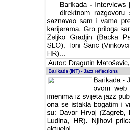
Barikada - Interviews 
direktnom razgovoru 
saznavao sam i vama pren
karijerama. Gro priloga sa
Zeljko Gradjin (Backa Pal
SLO), Toni Šaric (Vinkovci
HR)...
Autor: Dragutin Matoševic,
Barikada (INT) - Jazz reflections
Barikada - J
ovom web po
imenima iz svijeta jazz pub
ona se istakla bogatim i v
su: Davor Hrvoj (Zagreb, 
Ludina, HR). Njihovi pril
aktuelni.