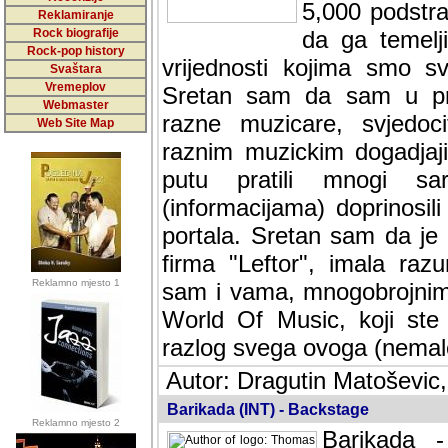
5,000 podstra
Reklamiranje
Rock biografije
da ga temelji
Rock-pop history
vrijednosti kojima smo sv
Svaštara
Vremeplov
Sretan sam da sam u protek
Webmaster
muzicare, svjedociti njih
Web Site Map
muzickim dogadjajima... Sr
mnogi saradnici koji su
doprinosili vrijednosti i v
sam da je i moj web hostin
imala razumijevanja za 
Reklamno mjesto 1
mnogobrojnim posjetitelj
Music, koji ste ga posjeciv
ovoga (nemalog) rada. Hva
Autor: Dragutin Matoševic,
Barikada (INT) - Backstage
Reklamno mjesto 2
Barikada -