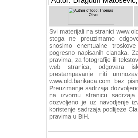
Autor: Dragutin Matoševic,
Svi materijali na stranici www.ol
stoga ne preuzimamo odgovor
snosimo enentualne troskove (
pogresno napisanih clanaka. Za 
pravima, za fotografije ili teksto
web stranica, odgovara isk
prestampavanje niti umnozav
www.old.barikada.com bez pism
Preuzimanje sadrzaja dozvoljeno
na izvornu stranicu sadrzaja
dozvoljeno je uz navodjenje iz
koristenje sadrzaja podlijeze C
pravima u BiH.