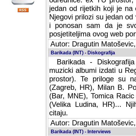
jedan od rijetkih koji je n
Njegovi prilozi su jedan od
i ponosan sam da je svoj
posjetiteljima ovog web por
Autor: Dragutin Matoševic,
Barikada (INT) - Diskografija
Barikada - Diskografija
muzicki albumi izdati u Reg
prostor). Te priloge su n
(Zagreb, HR), Milan B. Po
(Bar, MNE), Tomica Racic 
(Velika Ludina, HR)... Nj
citaju.
Autor: Dragutin Matoševic,
Barikada (INT) - Interviews