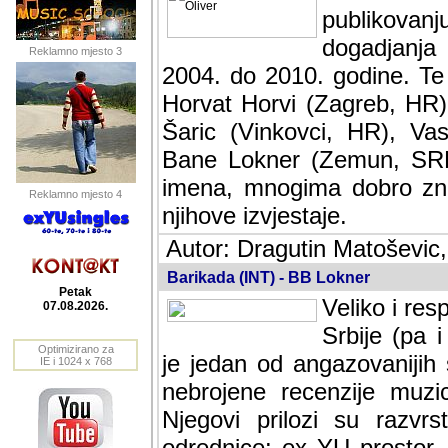
publikovan
dogadjanja
Reklamno mjesto 3
2004. do 2010. godine. Te i
Horvat Horvi (Zagreb, HR)
Šaric (Vinkovci, HR), Vas
Bane Lokner (Zemun, SRB)
imena, mnogima dobro zna
Reklamno mjesto 4
njihove izvjestaje.
Autor: Dragutin Matoševic,
Barikada (INT) - BB Lokner
Petak
Veliko i res
07.08.2026.
Srbije (pa i
Optimizirano za
jedan od angazovanijih s
IE i 1024 x 768
nebrojene recenzije muzic
Njegovi prilozi su razvr
odrednice: ex YU prostor,