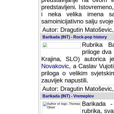
predstavljeni. Istovremen
i neka velika imena s
samoinicijativno salju svoje
Autor: Dragutin Matoševic,
Barikada (INT) - Rock-pop history
Rubrika Bari
dva saradnik
SLO) autorica je velikog s
Caslav Vujotic (Podgorica
velikim svjetskim umjetni
napustili.
Autor: Dragutin Matoševic,
Barikada (INT) - Vremeplov
Barikada -
rubrika, sva