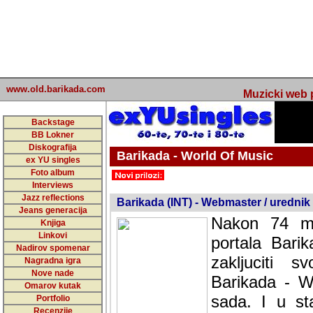
www.old.barikada.com
Muzicki web p
Backstage
BB Lokner
Diskografija
Barikada - World Of Music
ex YU singles
Foto album
undefined
Interviews
Jazz reflections
Barikada (INT) - Webmaster / urednik
Jeans generacija
Nakon 74 mj
Knjiga
Linkovi
portala Bari
Nadirov spomenar
zakljuciti 
Nagradna igra
Nove nade
Barikada - W
Omarov kutak
sada. I u sta
Portfolio
Recenzije