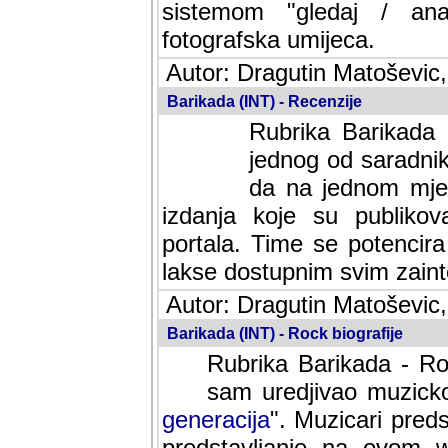
sistemom "gledaj / anal
fotografska umijeca.
Autor: Dragutin Matoševic,
Barikada (INT) - Recenzije
Rubrika Barikada -
jednog od saradnika
da na jednom mjes
izdanja koje su publik
portala. Time se potencira 
lakse dostupnim svim zain
Autor: Dragutin Matoševic,
Barikada (INT) - Rock biografije
Rubrika Barikada - Roc
sam uredjivao muzicko-
generacija
". Muzicari predst
predstavljanje na ovom w