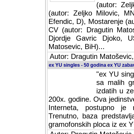
(autor: Ze
(autor: Zeljko Milovic, M
Efendic, D), Mostarenje (a
CV (autor: Dragutin Matos
Djordje Gavric Djoko, US
Matosevic, BiH)...
Autor: Dragutin Matoševic,
ex YU singles - 50 godina ex YU zab
"ex YU sing
sa malih g
izdatih u z
200x. godine. Ova jedinst
Interneta, postupno je nast
baza predstavlja informaci
ploca iz ex YU.