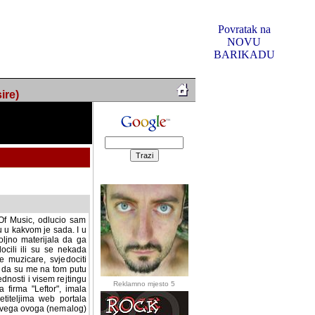
Povratak na
NOVU
BARIKADU
ire)
f Music, odlucio sam
u u kakvom je sada. I u
oljno materijala da ga
 ili su se nekada desile.
e, svjedociti njihovim
me na tom putu pratili
i i visem rejtingu ovog
Reklamno mjesto 5
irma "Leftor", imala
titeljima web portala
og svega ovoga (nemalog)