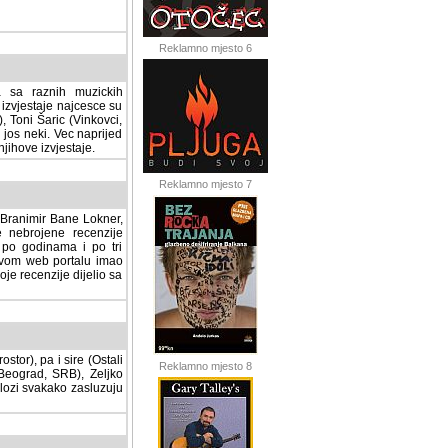
Reklamno mjesto 6
a sa raznih muzickih
izvjestaje najcesce su
, Toni Šaric (Vinkovci,
jos neki. Vec naprijed
ihove izvjestaje.
Reklamno mjesto 7
, Branimir Bane Lokner,
jene recenzije muzickih
nama i po tri osnovne
alu imao svoju rubriku.
 dijelio sa svima vama,
stor), pa i sire (Ostali
Reklamno mjesto 8
ad, SRB), Zeljko Milovic
svakako zasluzuju da se