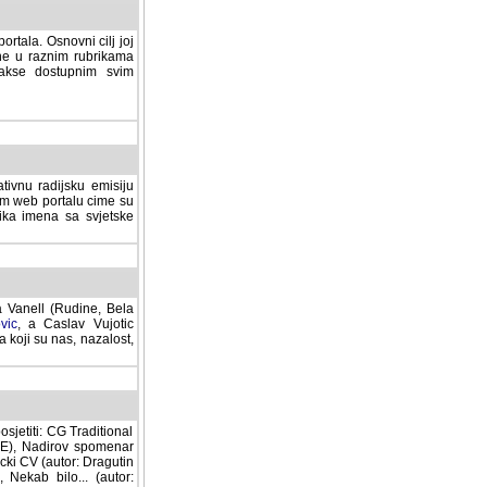
rtala. Osnovni cilj joj
ane u raznim rubrikama
lakse dostupnim svim
tivnu radijsku emisiju
ovom web portalu cime su
lika imena sa svjetske
a Vanell (Rudine, Bela
vic
, a Caslav Vujotic
 koji su nas, nazalost,
sjetiti: CG Traditional
MNE), Nadirov spomenar
cki CV (autor: Dragutin
 Nekab bilo... (autor: