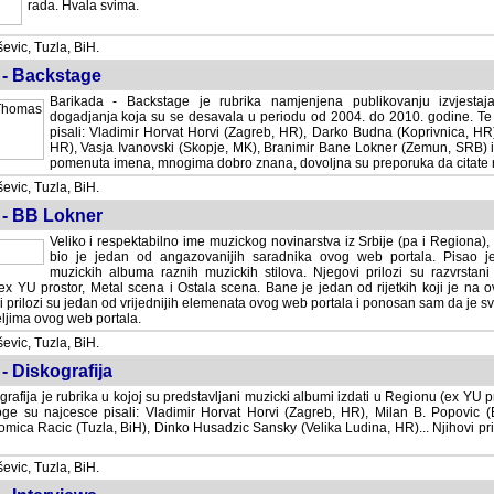
rada. Hvala svima.
vic, Tuzla, BiH.
 - Backstage
Barikada - Backstage je rubrika namjenjena publikovanju izvjestaj
dogadjanja koja su se desavala u periodu od 2004. do 2010. godine. Te 
pisali: Vladimir Horvat Horvi (Zagreb, HR), Darko Budna (Koprivnica, HR)
HR), Vasja Ivanovski (Skopje, MK), Branimir Bane Lokner (Zemun, SRB) i 
pomenuta imena, mnogima dobro znana, dovoljna su preporuka da citate nj
vic, Tuzla, BiH.
 - BB Lokner
Veliko i respektabilno ime muzickog novinarstva iz Srbije (pa i Regiona)
bio je jedan od angazovanijih saradnika ovog web portala. Pisao je nebro
albuma raznih muzickih stilova. Njegovi prilozi su razvrstani po godi
tor, Metal scena i Ostala scena. Bane je jedan od rijetkih koji je na ovom web port
dan od vrijednijih elemenata ovog web portala i ponosan sam da je svoje recenzije
b portala.
vic, Tuzla, BiH.
- Diskografija
rafija je rubrika u kojoj su predstavljani muzicki albumi izdati u Regionu (ex YU pro
oge su najcesce pisali: Vladimir Horvat Horvi (Zagreb, HR), Milan B. Popovic (Beogr
cic (Tuzla, BiH), Dinko Husadzic Sansky (Velika Ludina, HR)... Njihovi prilozi 
vic, Tuzla, BiH.