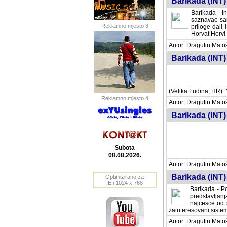
Barikada (INT) 
Barikada - In
saznavao sam
Reklamno mjesto 3
priloge dali 
Horvat Horvi 
Autor: Dragutin Matoše
Barikada (INT) 
(Velika Ludina, HR). N
Reklamno mjesto 4
Autor: Dragutin Matoše
Barikada (INT)
Subota
08.08.2026.
Autor: Dragutin Matoše
Barikada (INT) 
Optimizirano za
IE i 1024 x 768
Barikada - Po
predstavljanj
najcesce od s
zainteresovani sistemo
Autor: Dragutin Matoše