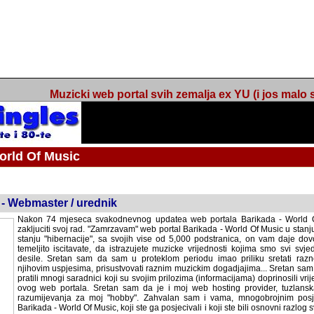
Muzicki web portal svih zemalja ex YU (i jos malo s
orld Of Music
 - Webmaster / urednik
Nakon 74 mjeseca svakodnevnog updatea web portala Barikada - World O
zakljuciti svoj rad. "Zamrzavam" web portal Barikada - World Of Music u stanj
stanju "hibernacije", sa svojih vise od 5,000 podstranica, on vam daje dov
temeljito iscitavate, da istrazujete muzicke vrijednosti kojima smo svi svjedocili
Sretan sam da sam u proteklom periodu imao priliku sretati razne muzicar
uspjesima, prisustvovati raznim muzickim dogadjajima... Sretan sam da su 
mnogi saradnici koji su svojim prilozima (informacijama) doprinosili vrijednost
web portala. Sretan sam da je i moj web hosting provider, tuzlanska f
razumijevanja za moj "hobby". Zahvalan sam i vama, mnogobrojnim posje
Barikada - World Of Music, koji ste ga posjecivali i koji ste bili osnovni razl