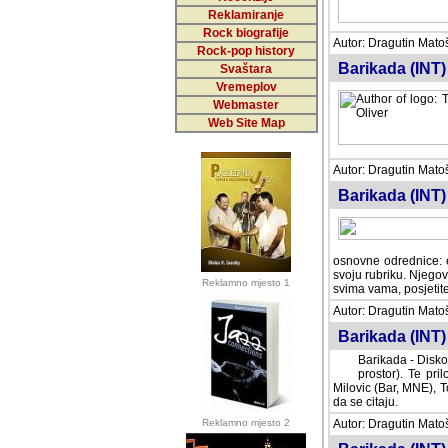
Reklamiranje
Rock biografije
Autor: Dragutin Matoše
Rock-pop history
Barikada (INT)
Svaštara
Vremeplov
Webmaster
Web Site Map
Autor: Dragutin Matoše
Barikada (INT)
odrednice: ex YU pros
Njegovi prilozi su je
Reklamno mjesto 1
posjetiteljima ovog we
Autor: Dragutin Matoše
Barikada (INT) 
Barikada - Diskog
prostor). Te pril
(Bar, MNE), Tomica Ra
citaju.
Reklamno mjesto 2
Autor: Dragutin Matoše