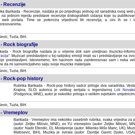
- Recenzije
ka Barikada - Recenzije, nastala je po prijedlogu jednog od saradnika ovog web po
 na jednom mjestu predstave recenzije diskografskih izdanja koje su publikov
web portala. Time se potencira vrijednost tih recenzija, a cini ih se i 
eresovanima.
vic, Tuzla, BiH.
- Rock biografije
kada - Rock biografije nastala je u vrijeme dok sam uredjivao muzicko-informa
acija
". Muzicari predstavljeni u toj radijskoj emisiji imali su i predstavljanje na 
nije predstavljeni. Istovremeno, tim nacinom rada zainteresovao sam i neka ve
 da mi samoinicijativno salju svoje muzicke materijale.
vic, Tuzla, BiH.
 - Rock-pop history
Rubrika Barikada - Rock-pop history sadrzi priloge dva saradnika. Vest
Krajina, SLO) autorica je velikog serijala o legendarnoj
Loli Novako
(Podgorica, MNE), autor je nekoliko priloga o velikim svjetskim umjetnicima
vic, Tuzla, BiH.
 - Vremeplov
Barikada - Vremeplov ima nekoliko zasebnih rubrika, svaka vrijedna za po
(autor: Zeljko Milovic, MNE), ex YU vremeplov (autor: Zeljko Milovic, 
(autor: Nadir Efendic, D), Mostarenje (autor: Milenko Mišo Maric, UK), Muzi
Matosevic, BiH), Muzika je svirala (autor: Djordje Gavric Djoko, USA),