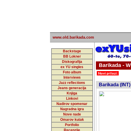
www.old.barikada.com
Backstage
BB Lokner
Diskografija
Barikada - W
ex YU singles
Foto album
Interviews
Jazz reflections
Barikada (INT)
Jeans generacija
Knjiga
Linkovi
Nadirov spomenar
Nagradna igra
Nove nade
Omarov kutak
Portfolio
Recenzije