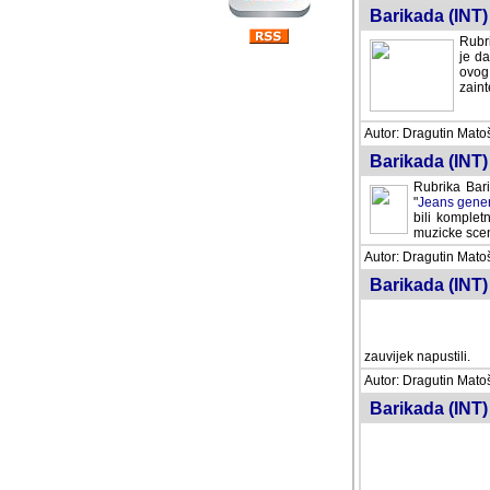
Barikada (INT) 
Rubri
je da
ovog 
zaint
Autor: Dragutin Matoše
Barikada (INT) 
Rubrika Bari
"
Jeans gener
bili komplet
muzicke scene
Autor: Dragutin Matoše
Barikada (INT)
zauvijek napustili.
Autor: Dragutin Matoše
Barikada (INT)