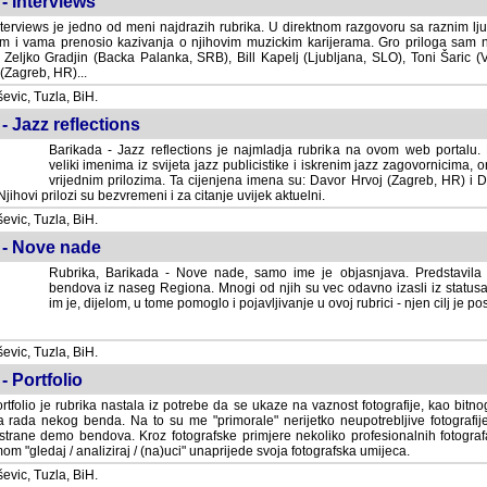
- Interviews
terviews je jedno od meni najdrazih rubrika. U direktnom razgovoru sa raznim lju
 i vama prenosio kazivanja o njihovim muzickim karijerama. Gro priloga sam
i Zeljko Gradjin (Backa Palanka, SRB), Bill Kapelj (Ljubljana, SLO), Toni Šaric (
(Zagreb, HR)...
vic, Tuzla, BiH.
- Jazz reflections
Barikada - Jazz reflections je najmladja rubrika na ovom web portalu. Medju
imenima iz svijeta jazz publicistike i iskrenim jazz zagovornicima, on
vrijednim prilozima. Ta cijenjena imena su: Davor Hrvoj (Zagreb, HR) i
jihovi prilozi su bezvremeni i za citanje uvijek aktuelni.
vic, Tuzla, BiH.
 - Nove nade
Rubrika, Barikada - Nove nade, samo ime je objasnjava. Predstavila
bendova iz naseg Regiona. Mnogi od njih su vec odavno izasli iz statusa 
je, dijelom, u tome pomoglo i pojavljivanje u ovoj rubrici - njen cilj je postig
vic, Tuzla, BiH.
- Portfolio
rtfolio je rubrika nastala iz potrebe da se ukaze na vaznost fotografije, kao bi
a rada nekog benda. Na to su me "primorale" nerijetko neupotrebljive fotografije
trane demo bendova. Kroz fotografske primjere nekoliko profesionalnih fotogr
m "gledaj / analiziraj / (na)uci" unaprijede svoja fotografska umijeca.
vic, Tuzla, BiH.