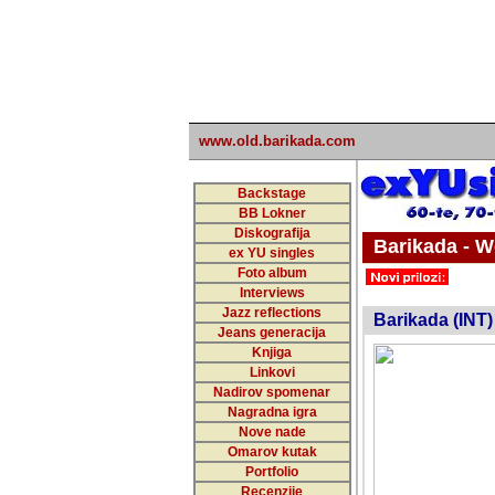
www.old.barikada.com
Backstage
BB Lokner
Diskografija
Barikada - W
ex YU singles
Foto album
undefi
Interviews
Jazz reflections
Barikada (INT)
Jeans generacija
Knjiga
Linkovi
Nadirov spomenar
Nagradna igra
Nove nade
Omarov kutak
Portfolio
Recenzije