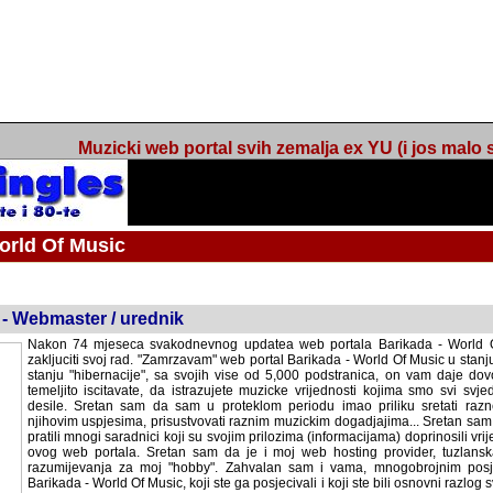
Muzicki web portal svih zemalja ex YU (i jos malo s
orld Of Music
ned
 - Webmaster / urednik
Nakon 74 mjeseca svakodnevnog updatea web portala Barikada - World O
zakljuciti svoj rad. "Zamrzavam" web portal Barikada - World Of Music u stanj
stanju "hibernacije", sa svojih vise od 5,000 podstranica, on vam daje dov
temeljito iscitavate, da istrazujete muzicke vrijednosti kojima smo svi svjedocili
Sretan sam da sam u proteklom periodu imao priliku sretati razne muzicar
uspjesima, prisustvovati raznim muzickim dogadjajima... Sretan sam da su 
mnogi saradnici koji su svojim prilozima (informacijama) doprinosili vrijednost
web portala. Sretan sam da je i moj web hosting provider, tuzlanska f
razumijevanja za moj "hobby". Zahvalan sam i vama, mnogobrojnim posje
Barikada - World Of Music, koji ste ga posjecivali i koji ste bili osnovni razl