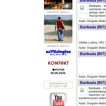
Barikada (INT) 
Barikada - In
saznavao sam
Reklamno mjesto 3
priloge dali 
Horvat Horvi 
Autor: Dragutin Matoše
Barikada (INT) 
(Velika Ludina, HR). N
Reklamno mjesto 4
Autor: Dragutin Matoše
Barikada (INT)
�etvrtak
06.08.2026.
Autor: Dragutin Matoše
Barikada (INT) 
Optimizirano za
IE i 1024 x 768
Barikada - Po
predstavljanj
najcesce od s
zainteresovani sistemo
Autor: Dragutin Matoše