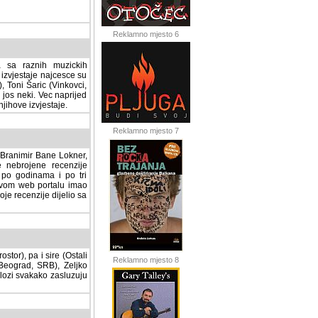
Reklamno mjesto 6
a sa raznih muzickih
izvjestaje najcesce su
, Toni Šaric (Vinkovci,
jos neki. Vec naprijed
ihove izvjestaje.
Reklamno mjesto 7
, Branimir Bane Lokner,
jene recenzije muzickih
nama i po tri osnovne
alu imao svoju rubriku.
 dijelio sa svima vama,
stor), pa i sire (Ostali
Reklamno mjesto 8
ad, SRB), Zeljko Milovic
svakako zasluzuju da se