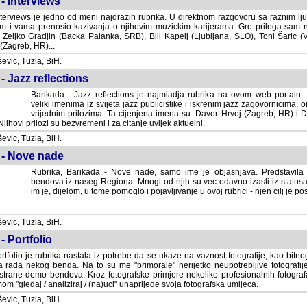
- Interviews
terviews je jedno od meni najdrazih rubrika. U direktnom razgovoru sa raznim lju
 i vama prenosio kazivanja o njihovim muzickim karijerama. Gro priloga sam
i Zeljko Gradjin (Backa Palanka, SRB), Bill Kapelj (Ljubljana, SLO), Toni Šaric (
(Zagreb, HR)...
vic, Tuzla, BiH.
- Jazz reflections
Barikada - Jazz reflections je najmladja rubrika na ovom web portalu. Medju
imenima iz svijeta jazz publicistike i iskrenim jazz zagovornicima, on
vrijednim prilozima. Ta cijenjena imena su: Davor Hrvoj (Zagreb, HR) i
jihovi prilozi su bezvremeni i za citanje uvijek aktuelni.
vic, Tuzla, BiH.
 - Nove nade
Rubrika, Barikada - Nove nade, samo ime je objasnjava. Predstavila
bendova iz naseg Regiona. Mnogi od njih su vec odavno izasli iz statusa 
je, dijelom, u tome pomoglo i pojavljivanje u ovoj rubrici - njen cilj je postig
vic, Tuzla, BiH.
- Portfolio
rtfolio je rubrika nastala iz potrebe da se ukaze na vaznost fotografije, kao bi
a rada nekog benda. Na to su me "primorale" nerijetko neupotrebljive fotografije
trane demo bendova. Kroz fotografske primjere nekoliko profesionalnih fotogr
m "gledaj / analiziraj / (na)uci" unaprijede svoja fotografska umijeca.
vic, Tuzla, BiH.