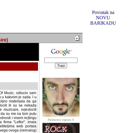
Povratak na
NOVU
BARIKADU
ire)
f Music, odlucio sam
u u kakvom je sada. I u
oljno materijala da ga
 ili su se nekada desile.
e, svjedociti njihovim
me na tom putu pratili
i i visem rejtingu ovog
Reklamno mjesto 5
irma "Leftor", imala
titeljima web portala
og svega ovoga (nemalog)