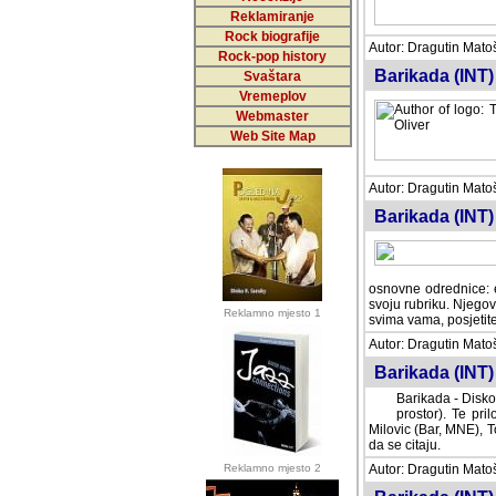
Reklamiranje
Rock biografije
Autor: Dragutin Matoše
Rock-pop history
Barikada (INT)
Svaštara
Vremeplov
Webmaster
Web Site Map
Autor: Dragutin Matoše
Barikada (INT)
odrednice: ex YU pros
Njegovi prilozi su je
Reklamno mjesto 1
posjetiteljima ovog we
Autor: Dragutin Matoše
Barikada (INT) 
Barikada - Diskog
prostor). Te pril
(Bar, MNE), Tomica Ra
citaju.
Reklamno mjesto 2
Autor: Dragutin Matoše