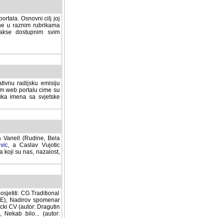
rtala. Osnovni cilj joj
ane u raznim rubrikama
lakse dostupnim svim
tivnu radijsku emisiju
ovom web portalu cime su
lika imena sa svjetske
a Vanell (Rudine, Bela
vic
, a Caslav Vujotic
 koji su nas, nazalost,
sjetiti: CG Traditional
MNE), Nadirov spomenar
cki CV (autor: Dragutin
 Nekab bilo... (autor: