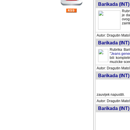
Barikada (INT) 
Rubri
je da
ovog 
zaint
Autor: Dragutin Matoše
Barikada (INT) 
Rubrika Bari
"
Jeans gener
bili komplet
muzicke scene
Autor: Dragutin Matoše
Barikada (INT)
zauvijek napustili.
Autor: Dragutin Matoše
Barikada (INT)