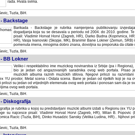
rada. Hvala svima.
vic, Tuzla, BiH.
 - Backstage
Barikada - Backstage je rubrika namjenjena publikovanju izvjestaj
dogadjanja koja su se desavala u periodu od 2004. do 2010. godine. Te 
pisali: Vladimir Horvat Horvi (Zagreb, HR), Darko Budna (Koprivnica, HR)
HR), Vasja Ivanovski (Skopje, MK), Branimir Bane Lokner (Zemun, SRB) i 
pomenuta imena, mnogima dobro znana, dovoljna su preporuka da citate nj
vic, Tuzla, BiH.
 - BB Lokner
Veliko i respektabilno ime muzickog novinarstva iz Srbije (pa i Regiona)
bio je jedan od angazovanijih saradnika ovog web portala. Pisao je nebro
albuma raznih muzickih stilova. Njegovi prilozi su razvrstani po godi
tor, Metal scena i Ostala scena. Bane je jedan od rijetkih koji je na ovom web port
dan od vrijednijih elemenata ovog web portala i ponosan sam da je svoje recenzije
b portala.
vic, Tuzla, BiH.
- Diskografija
rafija je rubrika u kojoj su predstavljani muzicki albumi izdati u Regionu (ex YU pro
oge su najcesce pisali: Vladimir Horvat Horvi (Zagreb, HR), Milan B. Popovic (Beogr
cic (Tuzla, BiH), Dinko Husadzic Sansky (Velika Ludina, HR)... Njihovi prilozi 
vic, Tuzla, BiH.