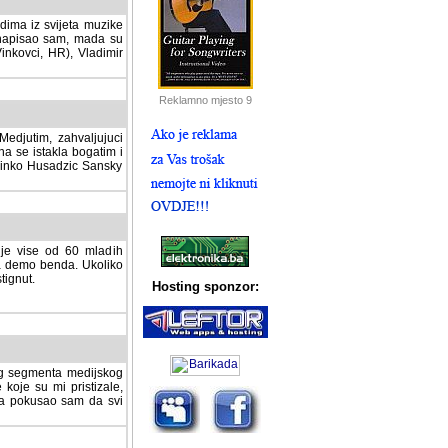
dima iz svijeta muzike
 napisao sam, mada su
Vinkovci, HR), Vladimir
Reklamno mjesto 9
tim, zahvaljujuci veliki
a se istakla bogatim i
 Dinko Husadzic Sansky
 je vise od 60 mladih
demo benda. Ukoliko im
nut.
Hosting sponzor:
tnog segmenta medijskog
 koje su mi pristizale,
afa pokusao sam da svi