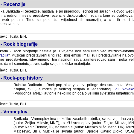
- Recenzije
ka Barikada - Recenzije, nastala je po prijedlogu jednog od saradnika ovog web po
 na jednom mjestu predstave recenzije diskografskih izdanja koje su publikov
web portala. Time se potencira vrijednost tih recenzija, a cini ih se i 
eresovanima.
vic, Tuzla, BiH.
- Rock biografije
kada - Rock biografije nastala je u vrijeme dok sam uredjivao muzicko-informa
acija
". Muzicari predstavljeni u toj radijskoj emisiji imali su i predstavljanje na 
nije predstavljeni. Istovremeno, tim nacinom rada zainteresovao sam i neka ve
 da mi samoinicijativno salju svoje muzicke materijale.
vic, Tuzla, BiH.
 - Rock-pop history
Rubrika Barikada - Rock-pop history sadrzi priloge dva saradnika. Vest
Krajina, SLO) autorica je velikog serijala o legendarnoj
Loli Novako
(Podgorica, MNE), autor je nekoliko priloga o velikim svjetskim umjetnicima
vic, Tuzla, BiH.
 - Vremeplov
Barikada - Vremeplov ima nekoliko zasebnih rubrika, svaka vrijedna za po
(autor: Zeljko Milovic, MNE), ex YU vremeplov (autor: Zeljko Milovic, 
(autor: Nadir Efendic, D), Mostarenje (autor: Milenko Mišo Maric, UK), Muzi
Matosevic, BiH), Muzika je svirala (autor: Djordje Gavric Djoko, USA),