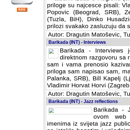
priloge su najcesce pisali: Vl
Popovic (Beograd, SRB), Ze
(Tuzla, BiH), Dinko Husadzi
prilozi svakako zasluzuju da se
Autor: Dragutin Matoševic, Tu
Barikada (INT) - Interviews
Barikada - Interviews 
direktnom razgovoru sa r
sam i vama prenosio kazivan
priloga sam napisao sam, mad
Palanka, SRB), Bill Kapelj (L
Vladimir Horvat Horvi (Zagreb,
Autor: Dragutin Matoševic, Tu
Barikada (INT) - Jazz reflections
Barikada - J
ovom web po
imenima iz svijeta jazz publi