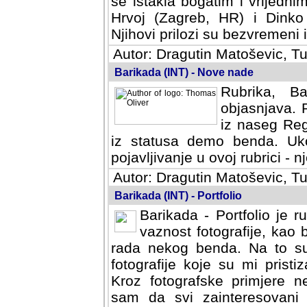
se istakla bogatim i vrijedni
Hrvoj (Zagreb, HR) i Dinko
Njihovi prilozi su bezvremeni i
Autor: Dragutin Matoševic, Tu
Barikada (INT) - Nove nade
Rubrika, B
objasnjava. 
iz naseg Reg
iz statusa demo benda. Uko
pojavljivanje u ovoj rubrici - nj
Autor: Dragutin Matoševic, Tu
Barikada (INT) - Portfolio
Barikada - Portfolio je 
vaznost fotografije, kao
rada nekog benda. Na to su 
fotografije koje su mi pristiz
fotografske primjere nekolik
svi zainteresovani sistemom "