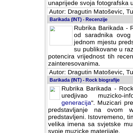
svoja fotografska umijeca.
Autor: Dragutin Matoševic, Tu
Barikada (INT) - Recenzije
Rubrika Barikada - R
od saradnika ovog 
jednom mjestu predst
su publikovane u ra
potencira vrijednost tih rece
zainteresovanima.
Autor: Dragutin Matoševic, Tu
Barikada (INT) - Rock biografije
Rubrika Barikada - Rock
uredjivao muzicko-informa
Muzicari predstavljeni u to
na ovom web portalu cime
Istovremeno, tim nacinom ra
sa svjetske muzicke scene da
materijale.