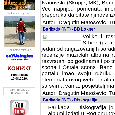
Ivanovski (Skopje, MK), Bran
Vec naprijed pomenuta ime
Reklamno mjesto 3
preporuka da citate njihove izv
Autor: Dragutin Matoševic, Tu
Barikada (INT) - BB Lokner
Veliko i res
Srbije (pa i
jedan od angazovanijih sarad
Reklamno mjesto 4
recenzije muzickih albuma ra
razvrstani po godinama i po t
scena i Ostala scena. Bane 
portalu imao svoju rubriku.
Ponedjeljak
elemenata ovog web portala i 
10.08.2026.
sa svima vama, posjetiteljima
Optimizirano za
Autor: Dragutin Matoševic, Tu
IE i 1024 x 768
Barikada (INT) - Diskografija
Barikada - Diskografija je
albumi izdati u Regionu (ex 