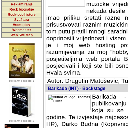
muzicke vrijed
Reklamiranje
Rock biografije
nekada desile
Rock-pop history
imao priliku sretati razne 
Svaštara
prisustvovati raznim muzick
Vremeplov
Webmaster
tom putu pratili mnogi saradni
Web Site Map
doprinosili vrijednosti i vise
je i moj web hosting prov
razumijevanja za moj "hobb
posjetiteljima web portala 
posjecivali i koji ste bili o
Hvala svima.
Autor: Dragutin Matoševic, Tu
Reklamno mjesto 1
Barikada (INT) - Backstage
Barikada -
publikovanju
koja su se 
godine. Te izvjestaje najcesce
Reklamno mjesto 2
HR), Darko Budna (Koprivnic