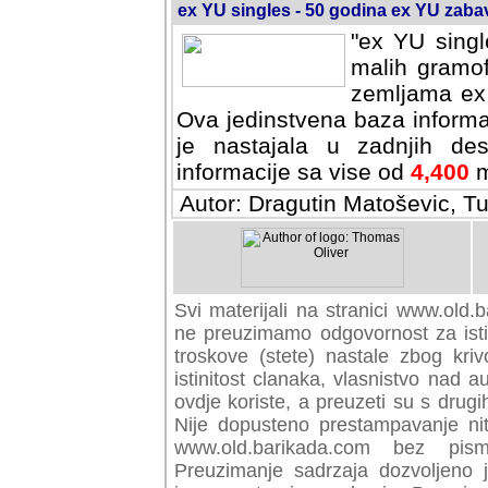
ex YU singles - 50 godina ex YU zab
"ex YU singl
malih gramof
zemljama ex 
Ova jedinstvena baza informa
je nastajala u zadnjih des
informacije sa vise od
4,400
m
Autor: Dragutin Matoševic, Tu
Svi materijali na stranici www.old.b
preuzimamo odgovornost za istini
troskove (stete) nastale zbog kriv
istinitost clanaka, vlasnistvo nad au
ovdje koriste, a preuzeti su s drugi
Nije dopusteno prestampavanje nit
www.old.barikada.com bez pism
Preuzimanje sadrzaja dozvoljeno 