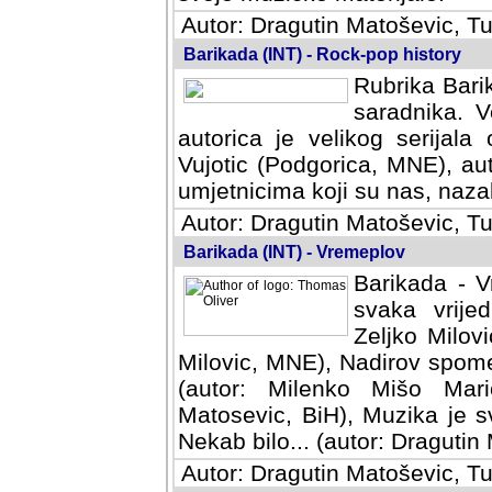
Autor: Dragutin Matoševic, Tu
Barikada (INT) - Rock-pop history
Rubrika Barik
saradnika. V
autorica je velikog serijal
Vujotic (Podgorica, MNE), aut
umjetnicima koji su nas, nazalo
Autor: Dragutin Matoševic, Tu
Barikada (INT) - Vremeplov
Barikada - V
svaka vrijedna
Milovic, MNE)
MNE), Nadirov spomenar (auto
Milenko Mišo Maric, UK), Muz
Muzika je svirala (autor: D
(autor: Dragutin Matosevic, BiH
Autor: Dragutin Matoševic, Tu