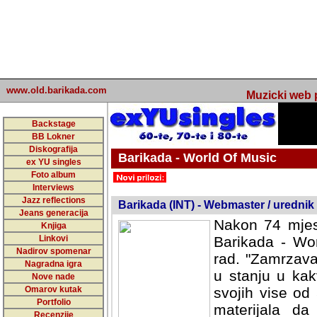
www.old.barikada.com
Muzicki web p
Backstage
BB Lokner
Diskografija
Barikada - World Of Music
ex YU singles
Foto album
undefined
Interviews
Jazz reflections
Barikada (INT) - Webmaster / urednik
Jeans generacija
Nakon 74 mjes
Knjiga
Linkovi
Barikada - Wor
Nadirov spomenar
rad. "Zamrzava
Nagradna igra
u stanju u kak
Nove nade
Omarov kutak
svojih vise od
Portfolio
materijala da 
Recenzije