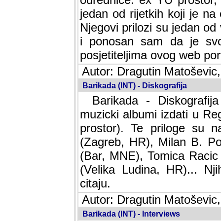
jedan od rijetkih koji je n
Njegovi prilozi su jedan od
i ponosan sam da je svoj
posjetiteljima ovog web por
Autor: Dragutin Matoševic,
Barikada (INT) - Diskografija
Barikada - Diskografija
muzicki albumi izdati u Reg
prostor). Te priloge su n
(Zagreb, HR), Milan B. Po
(Bar, MNE), Tomica Racic 
(Velika Ludina, HR)... Nj
citaju.
Autor: Dragutin Matoševic,
Barikada (INT) - Interviews