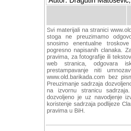
Autor: Dragutin Matoševic,
Svi materijali na stranici www.ol
stoga ne preuzimamo odgovor
snosimo enentualne troskove (
pogresno napisanih clanaka. Za 
pravima, za fotografije ili teksto
web stranica, odgovara isk
prestampavanje niti umnozav
www.old.barikada.com bez pism
Preuzimanje sadrzaja dozvoljeno
na izvornu stranicu sadrzaja
dozvoljeno je uz navodjenje iz
koristenje sadrzaja podlijeze C
pravima u BiH.