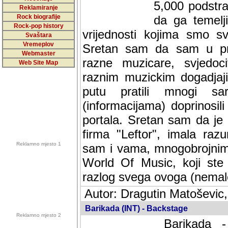
5,000 podstra
Reklamiranje
Rock biografije
da ga temelji
Rock-pop history
vrijednosti kojima smo sv
Svaštara
Vremeplov
Sretan sam da sam u protek
Webmaster
muzicare, svjedociti njih
Web Site Map
muzickim dogadjajima... Sr
mnogi saradnici koji su
doprinosili vrijednosti i v
sam da je i moj web hostin
imala razumijevanja za 
Reklamno mjesto 1
mnogobrojnim posjetitelj
Music, koji ste ga posjeciv
ovoga (nemalog) rada. Hva
Autor: Dragutin Matoševic,
Barikada (INT) - Backstage
Reklamno mjesto 2
Barikada -