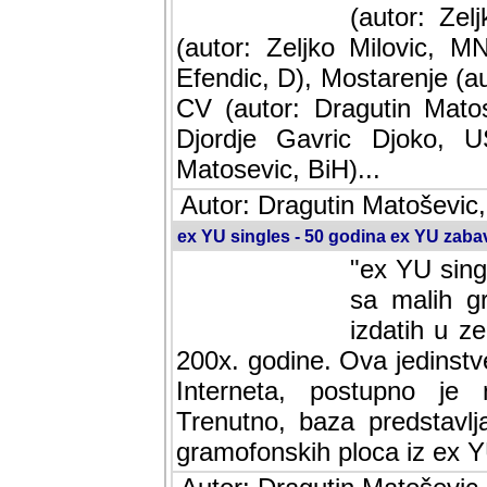
(autor: Ze
(autor: Zeljko Milovic, M
Efendic, D), Mostarenje (a
CV (autor: Dragutin Matos
Djordje Gavric Djoko, US
Matosevic, BiH)...
Autor: Dragutin Matoševic,
ex YU singles - 50 godina ex YU zab
"ex YU sing
sa malih g
izdatih u z
200x. godine. Ova jedinst
Interneta, postupno je nast
baza predstavlja informaci
ploca iz ex YU.