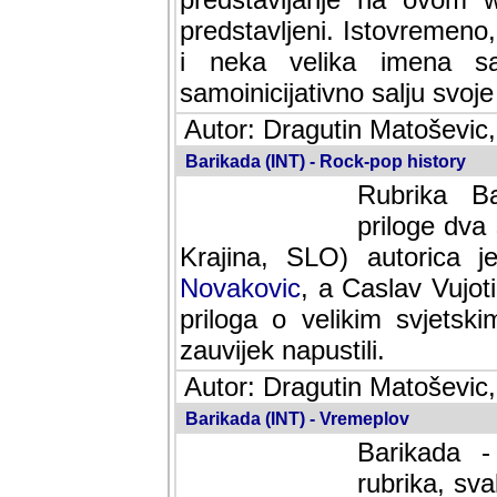
predstavljeni. Istovremen
i neka velika imena s
samoinicijativno salju svoje
Autor: Dragutin Matoševic,
Barikada (INT) - Rock-pop history
Rubrika Bari
dva saradnik
SLO) autorica je velikog s
Caslav Vujotic (Podgorica
velikim svjetskim umjetni
napustili.
Autor: Dragutin Matoševic,
Barikada (INT) - Vremeplov
Barikada -
rubrika, sva