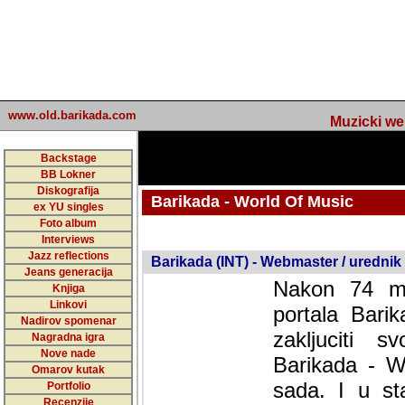
www.old.barikada.com
Muzicki web p
Backstage
BB Lokner
Diskografija
Barikada - World Of Music
ex YU singles
Foto album
undefined
Interviews
Jazz reflections
Barikada (INT) - Webmaster / urednik
Jeans generacija
Nakon 74 mj
Knjiga
Linkovi
portala Bari
Nadirov spomenar
zakljuciti 
Nagradna igra
Nove nade
Barikada - W
Omarov kutak
sada. I u sta
Portfolio
Recenzije