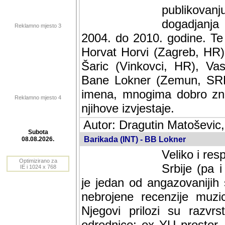
publikovan
dogadjanja
Reklamno mjesto 3
2004. do 2010. godine. Te i
Horvat Horvi (Zagreb, HR)
Šaric (Vinkovci, HR), Vas
Bane Lokner (Zemun, SRB)
imena, mnogima dobro zna
Reklamno mjesto 4
njihove izvjestaje.
Autor: Dragutin Matoševic,
Barikada (INT) - BB Lokner
Subota
Veliko i res
08.08.2026.
Srbije (pa i
Optimizirano za
jedan od angazovanijih s
IE i 1024 x 768
nebrojene recenzije muzic
Njegovi prilozi su razvr
odrednice: ex YU prostor,