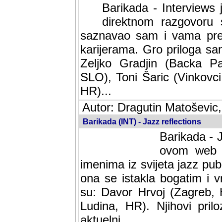
Barikada - Interviews 
direktnom razgovoru 
saznavao sam i vama pren
karijerama. Gro priloga sa
Zeljko Gradjin (Backa Pal
SLO), Toni Šaric (Vinkovci
HR)...
Autor: Dragutin Matoševic,
Barikada (INT) - Jazz reflections
Barikada - J
ovom web po
imenima iz svijeta jazz pub
ona se istakla bogatim i v
su: Davor Hrvoj (Zagreb, 
Ludina, HR). Njihovi pril
aktuelni.