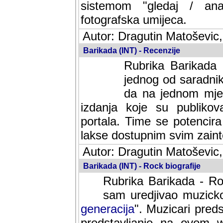
sistemom "gledaj / anal
fotografska umijeca.
Autor: Dragutin Matoševic,
Barikada (INT) - Recenzije
Rubrika Barikada -
jednog od saradnika
da na jednom mjes
izdanja koje su publik
portala. Time se potencira 
lakse dostupnim svim zain
Autor: Dragutin Matoševic,
Barikada (INT) - Rock biografije
Rubrika Barikada - Roc
sam uredjivao muzicko-
generacija
". Muzicari predst
predstavljanje na ovom w