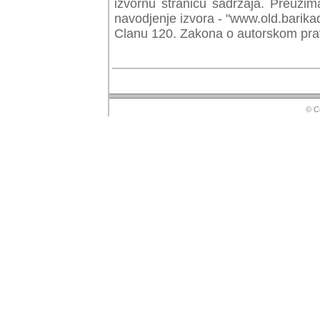
izvornu stranicu sadrzaja. Preuzim
navodjenje izvora - "www.old.barika
Clanu 120. Zakona o autorskom prav
© Co