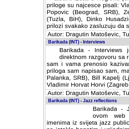
priloge su najcesce pisali: Vl
Popovic (Beograd, SRB), Ze
(Tuzla, BiH), Dinko Husadzi
prilozi svakako zasluzuju da se
Autor: Dragutin Matoševic, Tu
Barikada (INT) - Interviews
Barikada - Interviews 
direktnom razgovoru sa r
sam i vama prenosio kazivan
priloga sam napisao sam, mad
Palanka, SRB), Bill Kapelj (L
Vladimir Horvat Horvi (Zagreb,
Autor: Dragutin Matoševic, Tu
Barikada (INT) - Jazz reflections
Barikada - J
ovom web po
imenima iz svijeta jazz publi