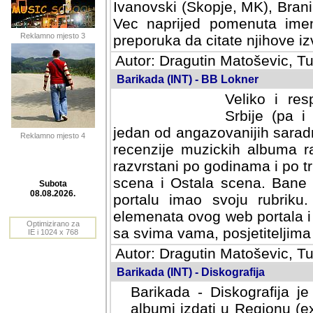
Ivanovski (Skopje, MK), Bran
Vec naprijed pomenuta ime
Reklamno mjesto 3
preporuka da citate njihove izv
Autor: Dragutin Matoševic, Tu
Barikada (INT) - BB Lokner
Veliko i res
Srbije (pa i
jedan od angazovanijih sarad
Reklamno mjesto 4
recenzije muzickih albuma ra
razvrstani po godinama i po t
scena i Ostala scena. Bane 
portalu imao svoju rubriku.
Subota
elemenata ovog web portala i 
08.08.2026.
sa svima vama, posjetiteljima
Optimizirano za
Autor: Dragutin Matoševic, Tu
IE i 1024 x 768
Barikada (INT) - Diskografija
Barikada - Diskografija je
albumi izdati u Regionu (ex 