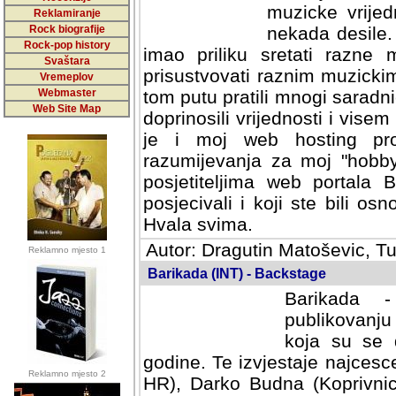
muzicke vrijed
Reklamiranje
Rock biografije
nekada desile
Rock-pop history
imao priliku sretati razne 
Svaštara
prisustvovati raznim muzick
Vremeplov
Webmaster
tom putu pratili mnogi saradni
Web Site Map
doprinosili vrijednosti i vise
je i moj web hosting prov
razumijevanja za moj "hobb
posjetiteljima web portala 
posjecivali i koji ste bili o
Hvala svima.
Autor: Dragutin Matoševic, Tu
Reklamno mjesto 1
Barikada (INT) - Backstage
Barikada -
publikovanju
koja su se 
godine. Te izvjestaje najcesce
Reklamno mjesto 2
HR), Darko Budna (Koprivnic