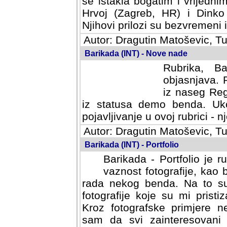
se istakla bogatim i vrijedni
Hrvoj (Zagreb, HR) i Dinko
Njihovi prilozi su bezvremeni i
Autor: Dragutin Matoševic, Tu
Barikada (INT) - Nove nade
Rubrika, B
objasnjava. 
iz naseg Reg
iz statusa demo benda. Uko
pojavljivanje u ovoj rubrici - nj
Autor: Dragutin Matoševic, Tu
Barikada (INT) - Portfolio
Barikada - Portfolio je 
vaznost fotografije, kao
rada nekog benda. Na to su 
fotografije koje su mi pristiz
fotografske primjere nekolik
svi zainteresovani sistemom "