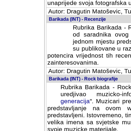
svoja fotografska umijeca.
Autor: Dragutin Matoševic, Tu
Barikada (INT) - Recenzije
Rubrika Barikada - R
od saradnika ovog 
jednom mjestu predst
su publikovane u ra
potencira vrijednost tih rece
zainteresovanima.
Autor: Dragutin Matoševic, Tu
Barikada (INT) - Rock biografije
Rubrika Barikada - Rock
uredjivao muzicko-informa
Muzicari predstavljeni u to
na ovom web portalu cime
Istovremeno, tim nacinom ra
sa svjetske muzicke scene da
materijale.