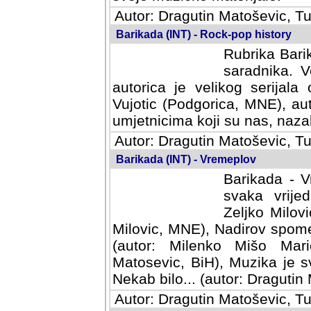
Autor: Dragutin Matoševic, Tu
Barikada (INT) - Rock-pop history
Rubrika Barik
saradnika. V
autorica je velikog serijal
Vujotic (Podgorica, MNE), aut
umjetnicima koji su nas, nazalo
Autor: Dragutin Matoševic, Tu
Barikada (INT) - Vremeplov
Barikada - V
svaka vrijedna
Milovic, MNE)
MNE), Nadirov spomenar (auto
Milenko Mišo Maric, UK), Muz
Muzika je svirala (autor: D
(autor: Dragutin Matosevic, BiH
Autor: Dragutin Matoševic, Tu