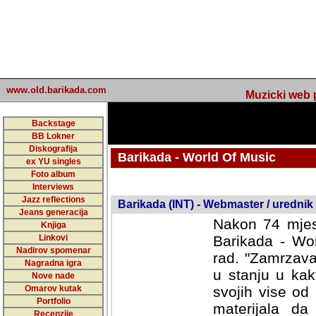
www.old.barikada.com
Muzicki web p
Backstage
BB Lokner
Diskografija
Barikada - World Of Music
ex YU singles
Foto album
Interviews
Jazz reflections
Barikada (INT) - Webmaster / urednik
Jeans generacija
Nakon 74 mjes
Knjiga
Linkovi
Barikada - Wor
Nadirov spomenar
rad. "Zamrzava
Nagradna igra
u stanju u kak
Nove nade
Omarov kutak
svojih vise od
Portfolio
materijala da 
Recenzije