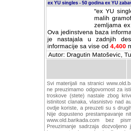
ex YU singles - 50 godina ex YU zab
"ex YU singl
malih gramof
zemljama ex 
Ova jedinstvena baza informa
je nastajala u zadnjih des
informacije sa vise od
4,400
m
Autor: Dragutin Matoševic, Tu
Svi materijali na stranici www.old.b
preuzimamo odgovornost za istini
troskove (stete) nastale zbog kriv
istinitost clanaka, vlasnistvo nad au
ovdje koriste, a preuzeti su s drugi
Nije dopusteno prestampavanje nit
www.old.barikada.com bez pism
Preuzimanje sadrzaja dozvoljeno 