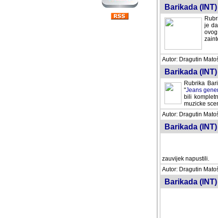
Barikada (INT) 
Rubri
je da
ovog 
zaint
Autor: Dragutin Matoše
Barikada (INT) 
Rubrika Bari
"
Jeans gener
bili komplet
muzicke scene
Autor: Dragutin Matoše
Barikada (INT)
zauvijek napustili.
Autor: Dragutin Matoše
Barikada (INT)