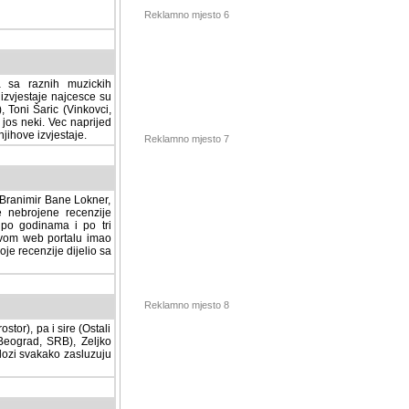
Reklamno mjesto 6
a sa raznih muzickih
izvjestaje najcesce su
, Toni Šaric (Vinkovci,
jos neki. Vec naprijed
ihove izvjestaje.
Reklamno mjesto 7
, Branimir Bane Lokner,
jene recenzije muzickih
nama i po tri osnovne
alu imao svoju rubriku.
 dijelio sa svima vama,
stor), pa i sire (Ostali
Reklamno mjesto 8
ad, SRB), Zeljko Milovic
svakako zasluzuju da se