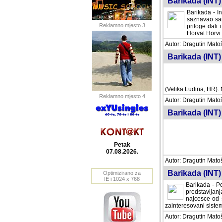
Barikada (INT) 
Barikada - In
saznavao sam
Reklamno mjesto 3
priloge dali 
Horvat Horvi 
Autor: Dragutin Matoše
Barikada (INT) 
(Velika Ludina, HR). N
Reklamno mjesto 4
Autor: Dragutin Matoše
Barikada (INT)
Petak
07.08.2026.
Autor: Dragutin Matoše
Barikada (INT) 
Optimizirano za
IE i 1024 x 768
Barikada - Po
predstavljanj
najcesce od s
zainteresovani sistemo
Autor: Dragutin Matoše