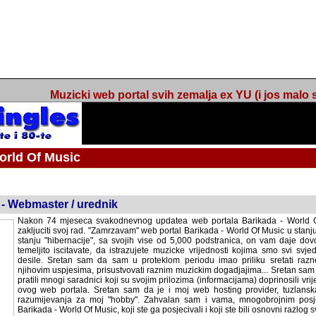
Muzicki web portal svih zemalja ex YU (i jos malo s
orld Of Music
ned
 - Webmaster / urednik
Nakon 74 mjeseca svakodnevnog updatea web portala Barikada - World O
zakljuciti svoj rad. "Zamrzavam" web portal Barikada - World Of Music u stanj
stanju "hibernacije", sa svojih vise od 5,000 podstranica, on vam daje dov
temeljito iscitavate, da istrazujete muzicke vrijednosti kojima smo svi svjedocili
Sretan sam da sam u proteklom periodu imao priliku sretati razne muzicar
uspjesima, prisustvovati raznim muzickim dogadjajima... Sretan sam da su 
mnogi saradnici koji su svojim prilozima (informacijama) doprinosili vrijednost
web portala. Sretan sam da je i moj web hosting provider, tuzlanska f
razumijevanja za moj "hobby". Zahvalan sam i vama, mnogobrojnim posje
Barikada - World Of Music, koji ste ga posjecivali i koji ste bili osnovni razl