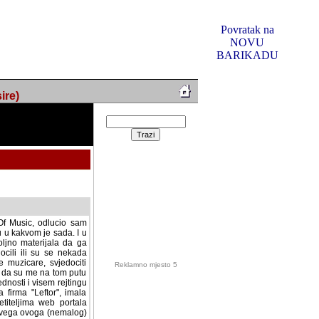
Povratak na
NOVU
BARIKADU
ire)
f Music, odlucio sam
u u kakvom je sada. I u
oljno materijala da ga
 ili su se nekada desile.
e, svjedociti njihovim
me na tom putu pratili
i i visem rejtingu ovog
Reklamno mjesto 5
irma "Leftor", imala
titeljima web portala
og svega ovoga (nemalog)