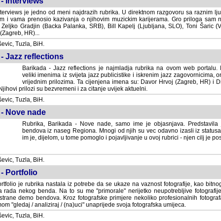
- Interviews
terviews je jedno od meni najdrazih rubrika. U direktnom razgovoru sa raznim lju
 i vama prenosio kazivanja o njihovim muzickim karijerama. Gro priloga sam
i Zeljko Gradjin (Backa Palanka, SRB), Bill Kapelj (Ljubljana, SLO), Toni Šaric (
(Zagreb, HR)...
vic, Tuzla, BiH.
- Jazz reflections
Barikada - Jazz reflections je najmladja rubrika na ovom web portalu. Medju
imenima iz svijeta jazz publicistike i iskrenim jazz zagovornicima, on
vrijednim prilozima. Ta cijenjena imena su: Davor Hrvoj (Zagreb, HR) i
jihovi prilozi su bezvremeni i za citanje uvijek aktuelni.
vic, Tuzla, BiH.
 - Nove nade
Rubrika, Barikada - Nove nade, samo ime je objasnjava. Predstavila
bendova iz naseg Regiona. Mnogi od njih su vec odavno izasli iz statusa 
je, dijelom, u tome pomoglo i pojavljivanje u ovoj rubrici - njen cilj je postig
vic, Tuzla, BiH.
- Portfolio
rtfolio je rubrika nastala iz potrebe da se ukaze na vaznost fotografije, kao bi
a rada nekog benda. Na to su me "primorale" nerijetko neupotrebljive fotografije
trane demo bendova. Kroz fotografske primjere nekoliko profesionalnih fotogr
m "gledaj / analiziraj / (na)uci" unaprijede svoja fotografska umijeca.
vic, Tuzla, BiH.