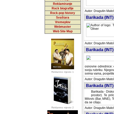
Reklamiranje
Rock biografije
Autor: Dragutin Matoše
Rock-pop history
Barikada (INT)
Svaštara
Vremeplov
Webmaster
Web Site Map
Autor: Dragutin Matoše
Barikada (INT)
odrednice: ex YU pros
Njegovi prilozi su je
Reklamno mjesto 1
posjetiteljima ovog we
Autor: Dragutin Matoše
Barikada (INT) 
Barikada - Diskog
prostor). Te pril
(Bar, MNE), Tomica Ra
citaju.
Reklamno mjesto 2
Autor: Dragutin Matoše