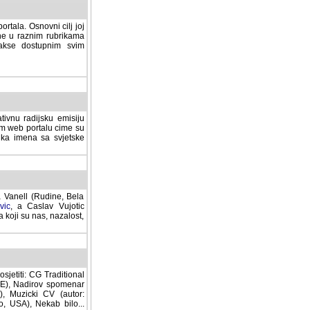
rtala. Osnovni cilj joj
ane u raznim rubrikama
lakse dostupnim svim
tivnu radijsku emisiju
ovom web portalu cime su
lika imena sa svjetske
a Vanell (Rudine, Bela
vic
, a Caslav Vujotic
 koji su nas, nazalost,
sjetiti: CG Traditional
MNE), Nadirov spomenar
cki CV (autor: Dragutin
 Nekab bilo... (autor: