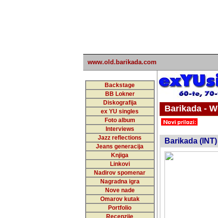
www.old.barikada.com
Backstage
BB Lokner
Diskografija
Barikada - W
ex YU singles
Foto album
undefi
Interviews
Jazz reflections
Barikada (INT)
Jeans generacija
Knjiga
Linkovi
Nadirov spomenar
Nagradna igra
Nove nade
Omarov kutak
Portfolio
Recenzije