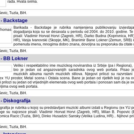
rada. Hvala svima.
vic, Tuzla, BiH.
 - Backstage
Barikada - Backstage je rubrika namjenjena publikovanju izvjestaj
dogadjanja koja su se desavala u periodu od 2004. do 2010. godine. Te 
pisali: Vladimir Horvat Horvi (Zagreb, HR), Darko Budna (Koprivnica, HR)
HR), Vasja Ivanovski (Skopje, MK), Branimir Bane Lokner (Zemun, SRB) i 
pomenuta imena, mnogima dobro znana, dovoljna su preporuka da citate nj
vic, Tuzla, BiH.
 - BB Lokner
Veliko i respektabilno ime muzickog novinarstva iz Srbije (pa i Regiona)
bio je jedan od angazovanijih saradnika ovog web portala. Pisao je nebro
albuma raznih muzickih stilova. Njegovi prilozi su razvrstani po godi
tor, Metal scena i Ostala scena. Bane je jedan od rijetkih koji je na ovom web port
dan od vrijednijih elemenata ovog web portala i ponosan sam da je svoje recenzije
b portala.
vic, Tuzla, BiH.
- Diskografija
rafija je rubrika u kojoj su predstavljani muzicki albumi izdati u Regionu (ex YU pro
oge su najcesce pisali: Vladimir Horvat Horvi (Zagreb, HR), Milan B. Popovic (Beogr
cic (Tuzla, BiH), Dinko Husadzic Sansky (Velika Ludina, HR)... Njihovi prilozi 
vic, Tuzla, BiH.