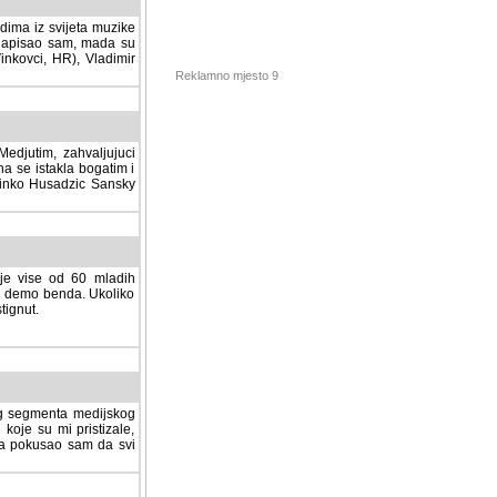
dima iz svijeta muzike
 napisao sam, mada su
Vinkovci, HR), Vladimir
Reklamno mjesto 9
tim, zahvaljujuci veliki
a se istakla bogatim i
 Dinko Husadzic Sansky
 je vise od 60 mladih
demo benda. Ukoliko im
nut.
Hosting sponzor:
tnog segmenta medijskog
 koje su mi pristizale,
afa pokusao sam da svi