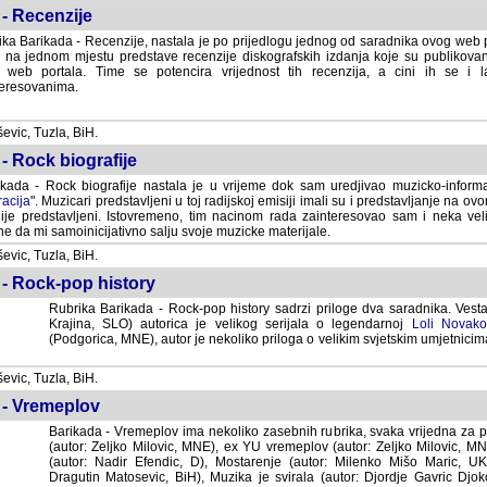
- Recenzije
ka Barikada - Recenzije, nastala je po prijedlogu jednog od saradnika ovog web po
 na jednom mjestu predstave recenzije diskografskih izdanja koje su publikov
web portala. Time se potencira vrijednost tih recenzija, a cini ih se i 
eresovanima.
vic, Tuzla, BiH.
- Rock biografije
kada - Rock biografije nastala je u vrijeme dok sam uredjivao muzicko-informa
acija
". Muzicari predstavljeni u toj radijskoj emisiji imali su i predstavljanje na 
nije predstavljeni. Istovremeno, tim nacinom rada zainteresovao sam i neka ve
 da mi samoinicijativno salju svoje muzicke materijale.
vic, Tuzla, BiH.
 - Rock-pop history
Rubrika Barikada - Rock-pop history sadrzi priloge dva saradnika. Vest
Krajina, SLO) autorica je velikog serijala o legendarnoj
Loli Novako
(Podgorica, MNE), autor je nekoliko priloga o velikim svjetskim umjetnicima
vic, Tuzla, BiH.
 - Vremeplov
Barikada - Vremeplov ima nekoliko zasebnih rubrika, svaka vrijedna za po
(autor: Zeljko Milovic, MNE), ex YU vremeplov (autor: Zeljko Milovic, 
(autor: Nadir Efendic, D), Mostarenje (autor: Milenko Mišo Maric, UK), Muzi
Matosevic, BiH), Muzika je svirala (autor: Djordje Gavric Djoko, USA),