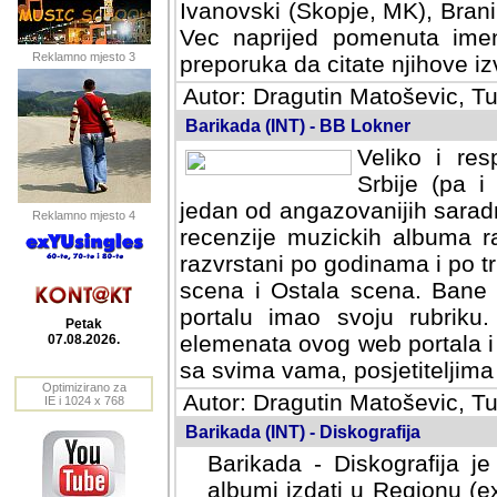
Ivanovski (Skopje, MK), Bran
Vec naprijed pomenuta ime
Reklamno mjesto 3
preporuka da citate njihove izv
Autor: Dragutin Matoševic, Tu
Barikada (INT) - BB Lokner
Veliko i res
Srbije (pa i
jedan od angazovanijih sarad
Reklamno mjesto 4
recenzije muzickih albuma ra
razvrstani po godinama i po t
scena i Ostala scena. Bane 
portalu imao svoju rubriku.
Petak
elemenata ovog web portala i 
07.08.2026.
sa svima vama, posjetiteljima
Optimizirano za
Autor: Dragutin Matoševic, Tu
IE i 1024 x 768
Barikada (INT) - Diskografija
Barikada - Diskografija je
albumi izdati u Regionu (ex 