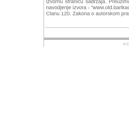
izvornu stranicu sadrzaja. Preuzim
navodjenje izvora - "www.old.barika
Clanu 120. Zakona o autorskom prav
© Copyr