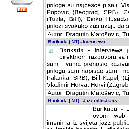
priloge su najcesce pisali: Vl
Popovic (Beograd, SRB), Ze
(Tuzla, BiH), Dinko Husadzi
prilozi svakako zasluzuju da se
Autor: Dragutin Matoševic, Tu
Barikada (INT) - Interviews
Barikada - Interviews 
direktnom razgovoru sa r
sam i vama prenosio kazivan
priloga sam napisao sam, mad
Palanka, SRB), Bill Kapelj (L
Vladimir Horvat Horvi (Zagreb,
Autor: Dragutin Matoševic, Tu
Barikada (INT) - Jazz reflections
Barikada - J
ovom web po
imenima iz svijeta jazz publi