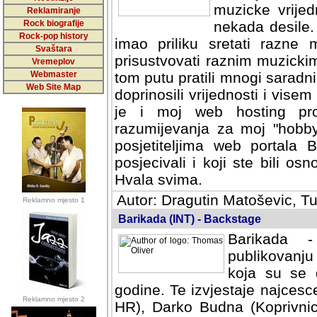
muzicke vrijed
Reklamiranje
Rock biografije
nekada desile
Rock-pop history
imao priliku sretati razne 
Svaštara
prisustvovati raznim muzick
Vremeplov
Webmaster
tom putu pratili mnogi saradni
Web Site Map
doprinosili vrijednosti i vise
je i moj web hosting prov
razumijevanja za moj "hobb
posjetiteljima web portala 
posjecivali i koji ste bili o
Hvala svima.
Autor: Dragutin Matoševic, Tu
Reklamno mjesto 1
Barikada (INT) - Backstage
Barikada -
publikovanju
koja su se 
godine. Te izvjestaje najcesce
Reklamno mjesto 2
HR), Darko Budna (Koprivnic