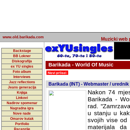
www.old.barikada.com
Muzicki web p
Backstage
BB Lokner
Diskografija
Barikada - World Of Music
ex YU singles
Foto album
undefined
Interviews
Jazz reflections
Barikada (INT) - Webmaster / urednik
Jeans generacija
Nakon 74 mjes
Knjiga
Linkovi
Barikada - Wor
Nadirov spomenar
rad. "Zamrzava
Nagradna igra
u stanju u kak
Nove nade
Omarov kutak
svojih vise od
Portfolio
materijala da 
Recenzije