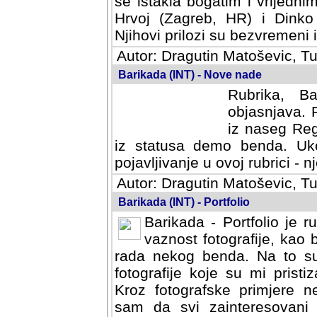
se istakla bogatim i vrijedni
Hrvoj (Zagreb, HR) i Dinko
Njihovi prilozi su bezvremeni i
Autor: Dragutin Matoševic, Tu
Barikada (INT) - Nove nade
Rubrika, B
objasnjava. 
iz naseg Reg
iz statusa demo benda. Uko
pojavljivanje u ovoj rubrici - nj
Autor: Dragutin Matoševic, Tu
Barikada (INT) - Portfolio
Barikada - Portfolio je 
vaznost fotografije, kao
rada nekog benda. Na to su 
fotografije koje su mi pristiz
fotografske primjere nekolik
svi zainteresovani sistemom "