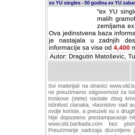
ex YU singles - 50 godina ex YU zab
"ex YU singl
malih gramof
zemljama ex 
Ova jedinstvena baza informa
je nastajala u zadnjih des
informacije sa vise od
4,400
m
Autor: Dragutin Matoševic, Tu
Svi materijali na stranici www.old.b
preuzimamo odgovornost za istini
troskove (stete) nastale zbog kriv
istinitost clanaka, vlasnistvo nad au
ovdje koriste, a preuzeti su s drugi
Nije dopusteno prestampavanje nit
www.old.barikada.com bez pism
Preuzimanje sadrzaja dozvoljeno 