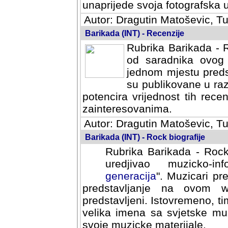
svoja fotografska umijeca.
Autor: Dragutin Matoševic, Tu
Barikada (INT) - Recenzije
Rubrika Barikada - R
od saradnika ovog 
jednom mjestu predst
su publikovane u ra
potencira vrijednost tih rece
zainteresovanima.
Autor: Dragutin Matoševic, Tu
Barikada (INT) - Rock biografije
Rubrika Barikada - Rock
uredjivao muzicko-informa
Muzicari predstavljeni u to
na ovom web portalu cime
Istovremeno, tim nacinom ra
sa svjetske muzicke scene da
materijale.