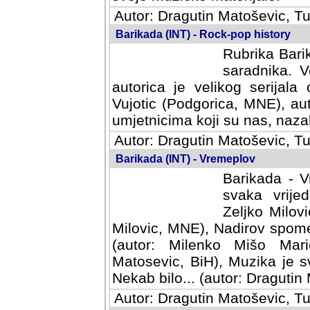
Autor: Dragutin Matoševic, Tu
Barikada (INT) - Rock-pop history
Rubrika Barik
saradnika. V
autorica je velikog serijal
Vujotic (Podgorica, MNE), aut
umjetnicima koji su nas, nazalo
Autor: Dragutin Matoševic, Tu
Barikada (INT) - Vremeplov
Barikada - V
svaka vrijedna
Milovic, MNE)
MNE), Nadirov spomenar (auto
Milenko Mišo Maric, UK), Muz
Muzika je svirala (autor: D
(autor: Dragutin Matosevic, BiH
Autor: Dragutin Matoševic, Tu