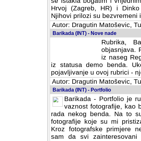
se istakla bogatim i vrijedni
Hrvoj (Zagreb, HR) i Dinko
Njihovi prilozi su bezvremeni i
Autor: Dragutin Matoševic, Tu
Barikada (INT) - Nove nade
Rubrika, B
objasnjava. 
iz naseg Reg
iz statusa demo benda. Uko
pojavljivanje u ovoj rubrici - nj
Autor: Dragutin Matoševic, Tu
Barikada (INT) - Portfolio
Barikada - Portfolio je 
vaznost fotografije, kao
rada nekog benda. Na to su 
fotografije koje su mi pristiz
fotografske primjere nekolik
svi zainteresovani sistemom "