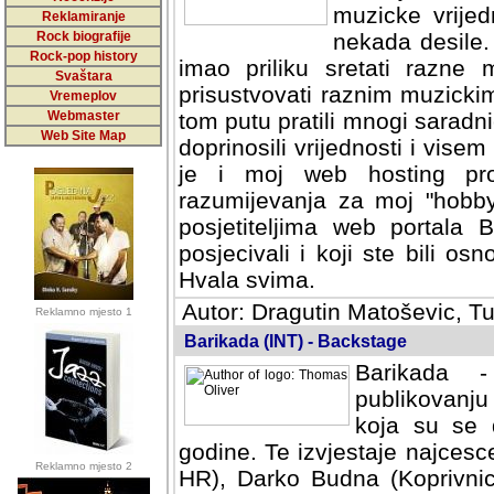
muzicke vrijed
Reklamiranje
Rock biografije
nekada desile
Rock-pop history
imao priliku sretati razne 
Svaštara
prisustvovati raznim muzick
Vremeplov
Webmaster
tom putu pratili mnogi saradni
Web Site Map
doprinosili vrijednosti i vise
je i moj web hosting prov
razumijevanja za moj "hobb
posjetiteljima web portala 
posjecivali i koji ste bili o
Hvala svima.
Autor: Dragutin Matoševic, Tu
Reklamno mjesto 1
Barikada (INT) - Backstage
Barikada -
publikovanju
koja su se 
godine. Te izvjestaje najcesce
Reklamno mjesto 2
HR), Darko Budna (Koprivnic