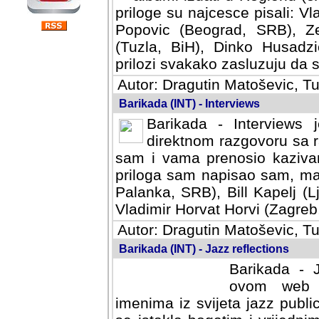
priloge su najcesce pisali: Vl
Popovic (Beograd, SRB), Ze
(Tuzla, BiH), Dinko Husadzi
prilozi svakako zasluzuju da se
Autor: Dragutin Matoševic, Tu
Barikada (INT) - Interviews
Barikada - Interviews 
direktnom razgovoru sa r
sam i vama prenosio kazivan
priloga sam napisao sam, mad
Palanka, SRB), Bill Kapelj (L
Vladimir Horvat Horvi (Zagreb,
Autor: Dragutin Matoševic, Tu
Barikada (INT) - Jazz reflections
Barikada - J
ovom web po
imenima iz svijeta jazz publi