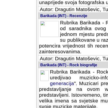
svoja fotografska umijeca.
Autor: Dragutin Matoševic, Tu
Barikada (INT) - Recenzije
Rubrika Barikada - R
od saradnika ovog 
jednom mjestu predst
su publikovane u ra
potencira vrijednost tih rece
zainteresovanima.
Autor: Dragutin Matoševic, Tu
Barikada (INT) - Rock biografije
Rubrika Barikada - Rock
uredjivao muzicko-informa
Muzicari predstavljeni u to
na ovom web portalu cime
Istovremeno, tim nacinom ra
sa svjetske muzicke scene da
materijale.