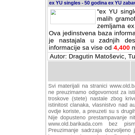
ex YU singles - 50 godina ex YU zab
"ex YU singl
malih gramof
zemljama ex 
Ova jedinstvena baza informa
je nastajala u zadnjih des
informacije sa vise od
4,400
m
Autor: Dragutin Matoševic, Tu
Svi materijali na stranici www.old.b
preuzimamo odgovornost za istini
troskove (stete) nastale zbog kriv
istinitost clanaka, vlasnistvo nad au
ovdje koriste, a preuzeti su s drugi
Nije dopusteno prestampavanje nit
www.old.barikada.com bez pism
Preuzimanje sadrzaja dozvoljeno 