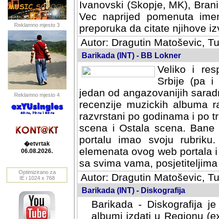
Ivanovski (Skopje, MK), Bran
Vec naprijed pomenuta ime
Reklamno mjesto 3
preporuka da citate njihove izv
Autor: Dragutin Matoševic, Tu
Barikada (INT) - BB Lokner
Veliko i res
Srbije (pa i
jedan od angazovanijih sarad
Reklamno mjesto 4
recenzije muzickih albuma ra
razvrstani po godinama i po t
scena i Ostala scena. Bane 
portalu imao svoju rubriku.
�etvrtak
elemenata ovog web portala i 
06.08.2026.
sa svima vama, posjetiteljima
Optimizirano za
Autor: Dragutin Matoševic, Tu
IE i 1024 x 768
Barikada (INT) - Diskografija
Barikada - Diskografija je
albumi izdati u Regionu (ex 