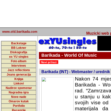
www.old.barikada.com
Muzicki web p
Backstage
BB Lokner
Diskografija
Barikada - World Of Music
ex YU singles
Foto album
undefined
Interviews
Jazz reflections
Barikada (INT) - Webmaster / urednik
Jeans generacija
Nakon 74 mjes
Knjiga
Linkovi
Barikada - Wor
Nadirov spomenar
rad. "Zamrzava
Nagradna igra
u stanju u kak
Nove nade
Omarov kutak
svojih vise od
Portfolio
materijala da 
Recenzije