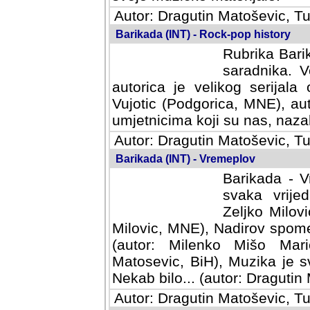
Autor: Dragutin Matoševic, Tu
Barikada (INT) - Rock-pop history
Rubrika Barik
saradnika. V
autorica je velikog serijal
Vujotic (Podgorica, MNE), aut
umjetnicima koji su nas, nazalo
Autor: Dragutin Matoševic, Tu
Barikada (INT) - Vremeplov
Barikada - V
svaka vrijedna
Milovic, MNE)
MNE), Nadirov spomenar (auto
Milenko Mišo Maric, UK), Muz
Muzika je svirala (autor: D
(autor: Dragutin Matosevic, BiH
Autor: Dragutin Matoševic, Tu