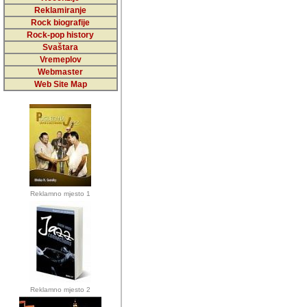
5,000 podstra
Reklamiranje
Rock biografije
da ga temelji
Rock-pop history
vrijednosti kojima smo sv
Svaštara
Vremeplov
Sretan sam da sam u protek
Webmaster
muzicare, svjedociti njih
Web Site Map
muzickim dogadjajima... Sr
mnogi saradnici koji su
doprinosili vrijednosti i v
sam da je i moj web hostin
imala razumijevanja za 
Reklamno mjesto 1
mnogobrojnim posjetitelj
Music, koji ste ga posjeciv
ovoga (nemalog) rada. Hva
Autor: Dragutin Matoševic,
Barikada (INT) - Backstage
Reklamno mjesto 2
Barikada -