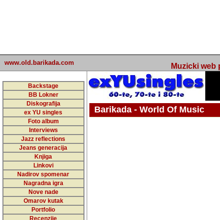
www.old.barikada.com
Muzicki web p
Backstage
BB Lokner
Diskografija
Barikada - World Of Music
ex YU singles
Foto album
undefined
Interviews
Jazz reflections
Barikada (INT) - Webmaster / urednik
Jeans generacija
Nakon 74 mj
Knjiga
Linkovi
portala Bari
Nadirov spomenar
zakljuciti 
Nagradna igra
Nove nade
Barikada - W
Omarov kutak
sada. I u sta
Portfolio
Recenzije