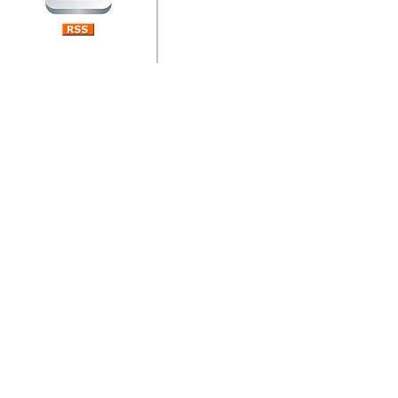
jedan od rijetkih koji je n
Njegovi prilozi su jedan od
i ponosan sam da je svoj
posjetiteljima ovog web por
Autor: Dragutin Matoševic,
Barikada (INT) - Diskografija
Barikada - Diskografija
muzicki albumi izdati u Reg
prostor). Te priloge su n
(Zagreb, HR), Milan B. Po
(Bar, MNE), Tomica Racic 
(Velika Ludina, HR)... Nj
citaju.
Autor: Dragutin Matoševic,
Barikada (INT) - Interviews