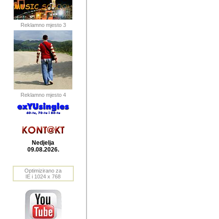
publikovan
dogadjanja
Reklamno mjesto 3
2004. do 2010. godine. Te i
Horvat Horvi (Zagreb, HR)
Šaric (Vinkovci, HR), Vas
Bane Lokner (Zemun, SRB)
imena, mnogima dobro zna
Reklamno mjesto 4
njihove izvjestaje.
Autor: Dragutin Matoševic,
Barikada (INT) - BB Lokner
Nedjelja
Veliko i res
09.08.2026.
Srbije (pa i
Optimizirano za
jedan od angazovanijih s
IE i 1024 x 768
nebrojene recenzije muzic
Njegovi prilozi su razvr
odrednice: ex YU prostor,