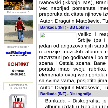
Ivanovski (Skopje, MK), Bran
Vec naprijed pomenuta ime
Reklamno mjesto 3
preporuka da citate njihove izv
Autor: Dragutin Matoševic, Tu
Barikada (INT) - BB Lokner
Veliko i res
Srbije (pa i
jedan od angazovanijih sarad
Reklamno mjesto 4
recenzije muzickih albuma ra
razvrstani po godinama i po t
scena i Ostala scena. Bane 
portalu imao svoju rubriku.
�etvrtak
elemenata ovog web portala i 
06.08.2026.
sa svima vama, posjetiteljima
Optimizirano za
Autor: Dragutin Matoševic, Tu
IE i 1024 x 768
Barikada (INT) - Diskografija
Barikada - Diskografija je
albumi izdati u Regionu (ex 