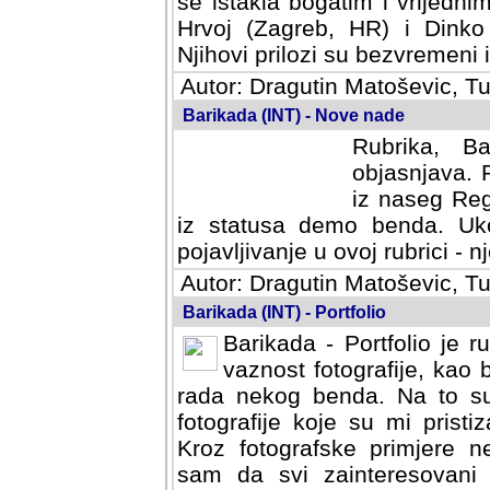
se istakla bogatim i vrijedni
Hrvoj (Zagreb, HR) i Dinko
Njihovi prilozi su bezvremeni i
Autor: Dragutin Matoševic, Tu
Barikada (INT) - Nove nade
Rubrika, B
objasnjava. 
iz naseg Reg
iz statusa demo benda. Uko
pojavljivanje u ovoj rubrici - nj
Autor: Dragutin Matoševic, Tu
Barikada (INT) - Portfolio
Barikada - Portfolio je 
vaznost fotografije, kao
rada nekog benda. Na to su 
fotografije koje su mi pristiz
fotografske primjere nekolik
svi zainteresovani sistemom "