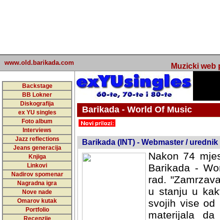
www.old.barikada.com
Muzicki web p
Backstage
BB Lokner
Diskografija
Barikada - World Of Music
ex YU singles
Foto album
undefined
Interviews
Jazz reflections
Barikada (INT) - Webmaster / urednik
Jeans generacija
Nakon 74 mjes
Knjiga
Linkovi
Barikada - Wor
Nadirov spomenar
rad. "Zamrzava
Nagradna igra
u stanju u kak
Nove nade
Omarov kutak
svojih vise od
Portfolio
materijala da 
Recenzije