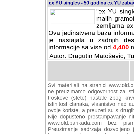
ex YU singles - 50 godina ex YU zab
"ex YU singl
malih gramof
zemljama ex 
Ova jedinstvena baza informa
je nastajala u zadnjih des
informacije sa vise od
4,400
m
Autor: Dragutin Matoševic, Tu
Svi materijali na stranici www.old.b
preuzimamo odgovornost za istini
troskove (stete) nastale zbog kriv
istinitost clanaka, vlasnistvo nad au
ovdje koriste, a preuzeti su s drugi
Nije dopusteno prestampavanje nit
www.old.barikada.com bez pism
Preuzimanje sadrzaja dozvoljeno 