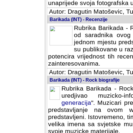
svoja fotografska umijeca.
Autor: Dragutin Matoševic, Tu
Barikada (INT) - Recenzije
Rubrika Barikada - R
od saradnika ovog 
jednom mjestu predst
su publikovane u ra
potencira vrijednost tih rece
zainteresovanima.
Autor: Dragutin Matoševic, Tu
Barikada (INT) - Rock biografije
Rubrika Barikada - Rock
uredjivao muzicko-informa
Muzicari predstavljeni u to
na ovom web portalu cime
Istovremeno, tim nacinom ra
sa svjetske muzicke scene da
materijale.