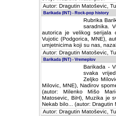
Autor: Dragutin Matoševic, Tu
Barikada (INT) - Rock-pop history
Rubrika Barik
saradnika. V
autorica je velikog serijal
Vujotic (Podgorica, MNE), aut
umjetnicima koji su nas, nazalo
Autor: Dragutin Matoševic, Tu
Barikada (INT) - Vremeplov
Barikada - V
svaka vrijedna
Milovic, MNE)
MNE), Nadirov spomenar (auto
Milenko Mišo Maric, UK), Muz
Muzika je svirala (autor: D
(autor: Dragutin Matosevic, BiH
Autor: Dragutin Matoševic, Tu