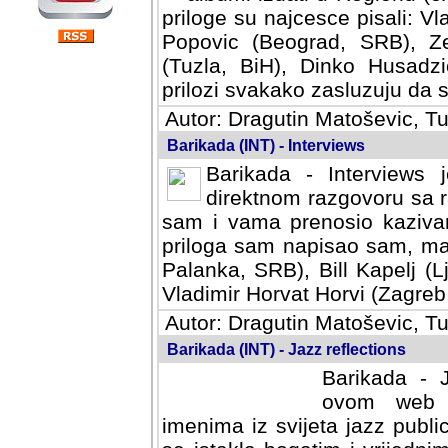
priloge su najcesce pisali: Vl
Popovic (Beograd, SRB), Ze
(Tuzla, BiH), Dinko Husadzi
prilozi svakako zasluzuju da se
Autor: Dragutin Matoševic, Tu
Barikada (INT) - Interviews
Barikada - Interviews 
direktnom razgovoru sa r
sam i vama prenosio kazivan
priloga sam napisao sam, mad
Palanka, SRB), Bill Kapelj (L
Vladimir Horvat Horvi (Zagreb,
Autor: Dragutin Matoševic, Tu
Barikada (INT) - Jazz reflections
Barikada - J
ovom web po
imenima iz svijeta jazz publi