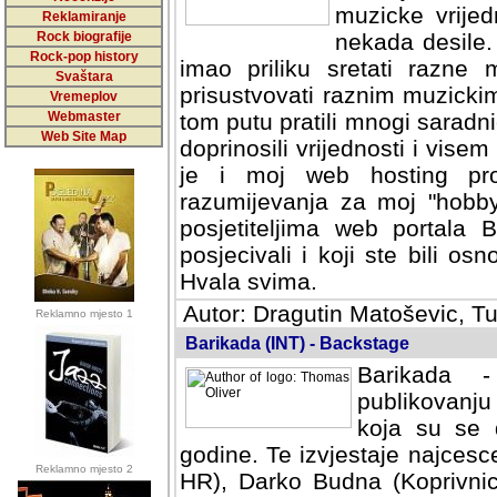
muzicke vrijed
Reklamiranje
Rock biografije
nekada desile
Rock-pop history
imao priliku sretati razne 
Svaštara
prisustvovati raznim muzick
Vremeplov
Webmaster
tom putu pratili mnogi saradni
Web Site Map
doprinosili vrijednosti i vise
je i moj web hosting prov
razumijevanja za moj "hobb
posjetiteljima web portala 
posjecivali i koji ste bili o
Hvala svima.
Autor: Dragutin Matoševic, Tu
Reklamno mjesto 1
Barikada (INT) - Backstage
Barikada -
publikovanju
koja su se 
godine. Te izvjestaje najcesce
Reklamno mjesto 2
HR), Darko Budna (Koprivnic