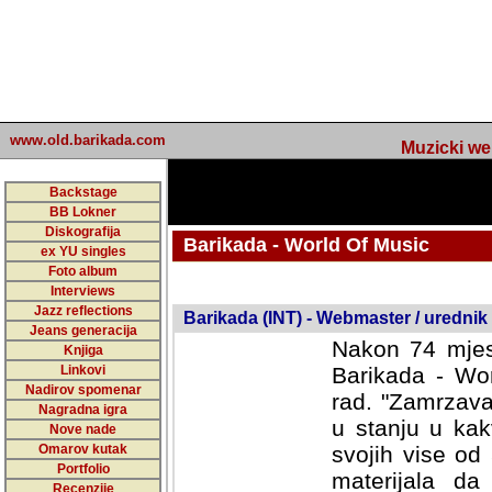
www.old.barikada.com
Muzicki web p
Backstage
BB Lokner
Diskografija
Barikada - World Of Music
ex YU singles
Foto album
undefined
Interviews
Jazz reflections
Barikada (INT) - Webmaster / urednik
Jeans generacija
Nakon 74 mjes
Knjiga
Linkovi
Barikada - Wor
Nadirov spomenar
rad. "Zamrzava
Nagradna igra
u stanju u kak
Nove nade
Omarov kutak
svojih vise od
Portfolio
materijala da 
Recenzije