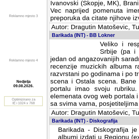
Ivanovski (Skopje, MK), Bran
Vec naprijed pomenuta ime
Reklamno mjesto 3
preporuka da citate njihove izv
Autor: Dragutin Matoševic, Tu
Barikada (INT) - BB Lokner
Veliko i res
Srbije (pa i
jedan od angazovanijih sarad
Reklamno mjesto 4
recenzije muzickih albuma ra
razvrstani po godinama i po t
scena i Ostala scena. Bane 
portalu imao svoju rubriku.
Nedjelja
elemenata ovog web portala i 
09.08.2026.
sa svima vama, posjetiteljima
Optimizirano za
Autor: Dragutin Matoševic, Tu
IE i 1024 x 768
Barikada (INT) - Diskografija
Barikada - Diskografija je
albumi izdati u Regionu (ex 