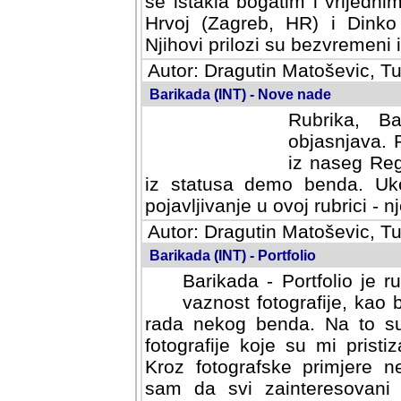
se istakla bogatim i vrijedni
Hrvoj (Zagreb, HR) i Dinko
Njihovi prilozi su bezvremeni i
Autor: Dragutin Matoševic, Tu
Barikada (INT) - Nove nade
Rubrika, B
objasnjava. 
iz naseg Reg
iz statusa demo benda. Uko
pojavljivanje u ovoj rubrici - nj
Autor: Dragutin Matoševic, Tu
Barikada (INT) - Portfolio
Barikada - Portfolio je 
vaznost fotografije, kao
rada nekog benda. Na to su 
fotografije koje su mi pristiz
fotografske primjere nekolik
svi zainteresovani sistemom "