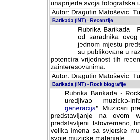
svoja fotografska umijeca.
Autor: Dragutin Matoševic, Tu
Barikada (INT) - Recenzije
Rubrika Barikada - R
od saradnika ovog 
jednom mjestu predst
su publikovane u ra
potencira vrijednost tih rece
zainteresovanima.
Autor: Dragutin Matoševic, Tu
Barikada (INT) - Rock biografije
Rubrika Barikada - Rock
uredjivao muzicko-informa
Muzicari predstavljeni u to
na ovom web portalu cime
Istovremeno, tim nacinom ra
sa svjetske muzicke scene da
materijale.