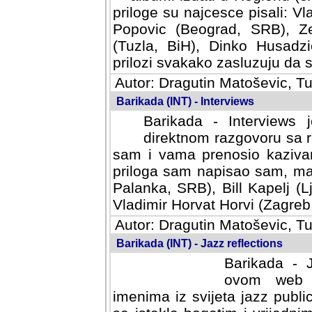
priloge su najcesce pisali: Vl
Popovic (Beograd, SRB), Ze
(Tuzla, BiH), Dinko Husadzi
prilozi svakako zasluzuju da se
Autor: Dragutin Matoševic, Tu
Barikada (INT) - Interviews
Barikada - Interviews 
direktnom razgovoru sa r
sam i vama prenosio kazivan
priloga sam napisao sam, mad
Palanka, SRB), Bill Kapelj (L
Vladimir Horvat Horvi (Zagreb,
Autor: Dragutin Matoševic, Tu
Barikada (INT) - Jazz reflections
Barikada - J
ovom web po
imenima iz svijeta jazz publi