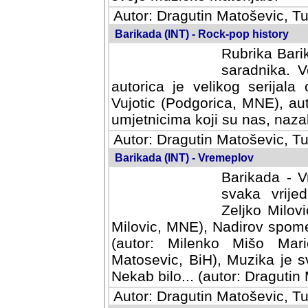
Autor: Dragutin Matoševic, Tu
Barikada (INT) - Rock-pop history
Rubrika Barik
saradnika. V
autorica je velikog serijal
Vujotic (Podgorica, MNE), aut
umjetnicima koji su nas, nazalo
Autor: Dragutin Matoševic, Tu
Barikada (INT) - Vremeplov
Barikada - V
svaka vrijedna
Milovic, MNE)
MNE), Nadirov spomenar (auto
Milenko Mišo Maric, UK), Muz
Muzika je svirala (autor: D
(autor: Dragutin Matosevic, BiH
Autor: Dragutin Matoševic, Tu