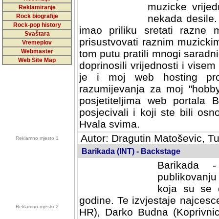
muzicke vrijed
Reklamiranje
Rock biografije
nekada desile
Rock-pop history
imao priliku sretati razne 
Svaštara
prisustvovati raznim muzick
Vremeplov
Webmaster
tom putu pratili mnogi saradni
Web Site Map
doprinosili vrijednosti i vise
je i moj web hosting prov
razumijevanja za moj "hobb
posjetiteljima web portala 
posjecivali i koji ste bili o
Hvala svima.
Autor: Dragutin Matoševic, Tu
Reklamno mjesto 1
Barikada (INT) - Backstage
Barikada -
publikovanju
koja su se 
godine. Te izvjestaje najcesce
Reklamno mjesto 2
HR), Darko Budna (Koprivnic