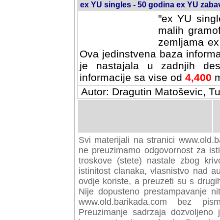
ex YU singles - 50 godina ex YU zab
"ex YU singl
malih gramof
zemljama ex 
Ova jedinstvena baza informa
je nastajala u zadnjih des
informacije sa vise od
4,400
m
Autor: Dragutin Matoševic, Tu
Svi materijali na stranici www.old.b
preuzimamo odgovornost za istini
troskove (stete) nastale zbog kriv
istinitost clanaka, vlasnistvo nad au
ovdje koriste, a preuzeti su s drugi
Nije dopusteno prestampavanje nit
www.old.barikada.com bez pism
Preuzimanje sadrzaja dozvoljeno 