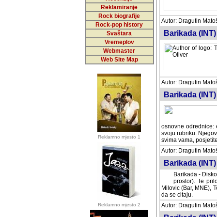
Reklamiranje
Rock biografije
Autor: Dragutin Matoše
Rock-pop history
Barikada (INT)
Svaštara
Vremeplov
Webmaster
Web Site Map
Autor: Dragutin Matoše
Barikada (INT)
odrednice: ex YU pros
Njegovi prilozi su je
Reklamno mjesto 1
posjetiteljima ovog we
Autor: Dragutin Matoše
Barikada (INT) 
Barikada - Diskog
prostor). Te pril
(Bar, MNE), Tomica Ra
citaju.
Reklamno mjesto 2
Autor: Dragutin Matoše