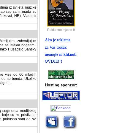
dima iz svijeta muzike
 napisao sam, mada su
Vinkovci, HR), Vladimir
Reklamno mjesto 9
tim, zahvaljujuci veliki
a se istakla bogatim i
 Dinko Husadzic Sansky
 je vise od 60 mladih
demo benda. Ukoliko im
nut.
Hosting sponzor:
tnog segmenta medijskog
 koje su mi pristizale,
afa pokusao sam da svi