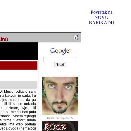
Povratak na
NOVU
BARIKADU
ire)
f Music, odlucio sam
u u kakvom je sada. I u
oljno materijala da ga
 ili su se nekada desile.
e, svjedociti njihovim
me na tom putu pratili
i i visem rejtingu ovog
Reklamno mjesto 5
irma "Leftor", imala
titeljima web portala
og svega ovoga (nemalog)