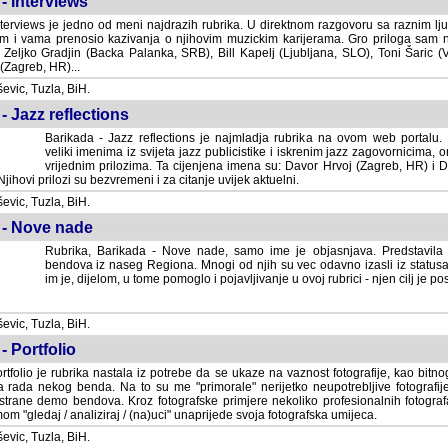
- Interviews
terviews je jedno od meni najdrazih rubrika. U direktnom razgovoru sa raznim lju
 i vama prenosio kazivanja o njihovim muzickim karijerama. Gro priloga sam
i Zeljko Gradjin (Backa Palanka, SRB), Bill Kapelj (Ljubljana, SLO), Toni Šaric (
(Zagreb, HR)...
vic, Tuzla, BiH.
- Jazz reflections
Barikada - Jazz reflections je najmladja rubrika na ovom web portalu. Medju
imenima iz svijeta jazz publicistike i iskrenim jazz zagovornicima, on
vrijednim prilozima. Ta cijenjena imena su: Davor Hrvoj (Zagreb, HR) i
jihovi prilozi su bezvremeni i za citanje uvijek aktuelni.
vic, Tuzla, BiH.
 - Nove nade
Rubrika, Barikada - Nove nade, samo ime je objasnjava. Predstavila
bendova iz naseg Regiona. Mnogi od njih su vec odavno izasli iz statusa 
je, dijelom, u tome pomoglo i pojavljivanje u ovoj rubrici - njen cilj je postig
vic, Tuzla, BiH.
- Portfolio
rtfolio je rubrika nastala iz potrebe da se ukaze na vaznost fotografije, kao bi
a rada nekog benda. Na to su me "primorale" nerijetko neupotrebljive fotografije
trane demo bendova. Kroz fotografske primjere nekoliko profesionalnih fotogr
m "gledaj / analiziraj / (na)uci" unaprijede svoja fotografska umijeca.
vic, Tuzla, BiH.