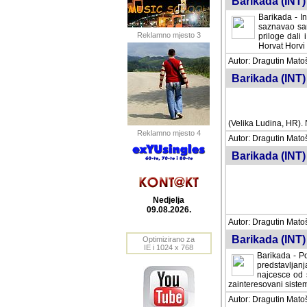
Barikada (INT) 
Barikada - In
saznavao sam
Reklamno mjesto 3
priloge dali 
Horvat Horvi 
Autor: Dragutin Matoše
Barikada (INT) 
(Velika Ludina, HR). N
Reklamno mjesto 4
Autor: Dragutin Matoše
Barikada (INT)
Nedjelja
09.08.2026.
Autor: Dragutin Matoše
Barikada (INT) 
Optimizirano za
IE i 1024 x 768
Barikada - Po
predstavljanj
najcesce od s
zainteresovani sistemo
Autor: Dragutin Matoše