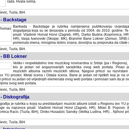
rada. Hvala svima.
vic, Tuzla, BiH.
 - Backstage
Barikada - Backstage je rubrika namjenjena publikovanju izvjestaj
dogadjanja koja su se desavala u periodu od 2004. do 2010. godine. Te 
pisali: Vladimir Horvat Horvi (Zagreb, HR), Darko Budna (Koprivnica, HR)
HR), Vasja Ivanovski (Skopje, MK), Branimir Bane Lokner (Zemun, SRB) i 
pomenuta imena, mnogima dobro znana, dovoljna su preporuka da citate nj
vic, Tuzla, BiH.
 - BB Lokner
Veliko i respektabilno ime muzickog novinarstva iz Srbije (pa i Regiona)
bio je jedan od angazovanijih saradnika ovog web portala. Pisao je nebro
albuma raznih muzickih stilova. Njegovi prilozi su razvrstani po godi
tor, Metal scena i Ostala scena. Bane je jedan od rijetkih koji je na ovom web port
dan od vrijednijih elemenata ovog web portala i ponosan sam da je svoje recenzije
b portala.
vic, Tuzla, BiH.
- Diskografija
rafija je rubrika u kojoj su predstavljani muzicki albumi izdati u Regionu (ex YU pro
oge su najcesce pisali: Vladimir Horvat Horvi (Zagreb, HR), Milan B. Popovic (Beogr
cic (Tuzla, BiH), Dinko Husadzic Sansky (Velika Ludina, HR)... Njihovi prilozi 
vic, Tuzla, BiH.