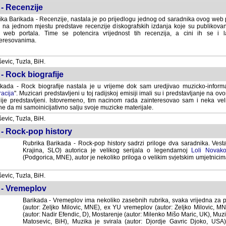
- Recenzije
ka Barikada - Recenzije, nastala je po prijedlogu jednog od saradnika ovog web po
 na jednom mjestu predstave recenzije diskografskih izdanja koje su publikov
web portala. Time se potencira vrijednost tih recenzija, a cini ih se i 
eresovanima.
vic, Tuzla, BiH.
- Rock biografije
kada - Rock biografije nastala je u vrijeme dok sam uredjivao muzicko-informa
acija
". Muzicari predstavljeni u toj radijskoj emisiji imali su i predstavljanje na 
nije predstavljeni. Istovremeno, tim nacinom rada zainteresovao sam i neka ve
 da mi samoinicijativno salju svoje muzicke materijale.
vic, Tuzla, BiH.
 - Rock-pop history
Rubrika Barikada - Rock-pop history sadrzi priloge dva saradnika. Vest
Krajina, SLO) autorica je velikog serijala o legendarnoj
Loli Novako
(Podgorica, MNE), autor je nekoliko priloga o velikim svjetskim umjetnicima
vic, Tuzla, BiH.
 - Vremeplov
Barikada - Vremeplov ima nekoliko zasebnih rubrika, svaka vrijedna za po
(autor: Zeljko Milovic, MNE), ex YU vremeplov (autor: Zeljko Milovic, 
(autor: Nadir Efendic, D), Mostarenje (autor: Milenko Mišo Maric, UK), Muzi
Matosevic, BiH), Muzika je svirala (autor: Djordje Gavric Djoko, USA),