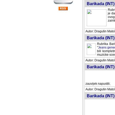
Barikada (INT) 
Rubri
je da
ovog 
zaint
Autor: Dragutin Matoše
Barikada (INT) 
Rubrika Bari
"
Jeans gener
bili komplet
muzicke scene
Autor: Dragutin Matoše
Barikada (INT)
zauvijek napustili.
Autor: Dragutin Matoše
Barikada (INT)