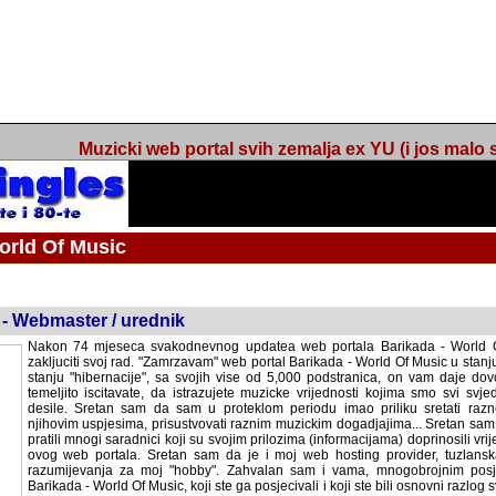
Muzicki web portal svih zemalja ex YU (i jos malo s
orld Of Music
ned
 - Webmaster / urednik
Nakon 74 mjeseca svakodnevnog updatea web portala Barikada - World O
zakljuciti svoj rad. "Zamrzavam" web portal Barikada - World Of Music u stanj
stanju "hibernacije", sa svojih vise od 5,000 podstranica, on vam daje dov
temeljito iscitavate, da istrazujete muzicke vrijednosti kojima smo svi svjedocili
Sretan sam da sam u proteklom periodu imao priliku sretati razne muzicar
uspjesima, prisustvovati raznim muzickim dogadjajima... Sretan sam da su 
mnogi saradnici koji su svojim prilozima (informacijama) doprinosili vrijednost
web portala. Sretan sam da je i moj web hosting provider, tuzlanska f
razumijevanja za moj "hobby". Zahvalan sam i vama, mnogobrojnim posje
Barikada - World Of Music, koji ste ga posjecivali i koji ste bili osnovni razl