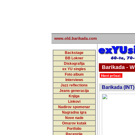
www.old.barikada.com
Backstage
BB Lokner
Diskografija
Barikada - W
ex YU singles
Foto album
undefi
Interviews
Jazz reflections
Barikada (INT)
Jeans generacija
Knjiga
Linkovi
Nadirov spomenar
Nagradna igra
Nove nade
Omarov kutak
Portfolio
Recenzije