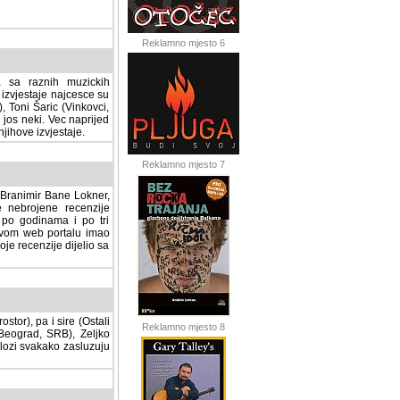
Reklamno mjesto 6
a sa raznih muzickih
izvjestaje najcesce su
, Toni Šaric (Vinkovci,
jos neki. Vec naprijed
ihove izvjestaje.
Reklamno mjesto 7
, Branimir Bane Lokner,
jene recenzije muzickih
nama i po tri osnovne
alu imao svoju rubriku.
 dijelio sa svima vama,
stor), pa i sire (Ostali
Reklamno mjesto 8
ad, SRB), Zeljko Milovic
svakako zasluzuju da se