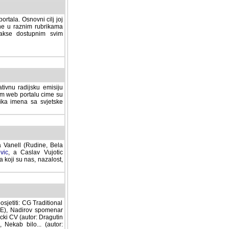
rtala. Osnovni cilj joj
ane u raznim rubrikama
lakse dostupnim svim
tivnu radijsku emisiju
ovom web portalu cime su
lika imena sa svjetske
a Vanell (Rudine, Bela
vic
, a Caslav Vujotic
 koji su nas, nazalost,
sjetiti: CG Traditional
MNE), Nadirov spomenar
cki CV (autor: Dragutin
 Nekab bilo... (autor: