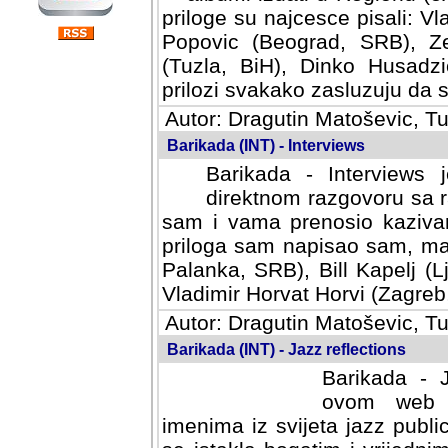
priloge su najcesce pisali: Vl
Popovic (Beograd, SRB), Ze
(Tuzla, BiH), Dinko Husadzi
prilozi svakako zasluzuju da se
Autor: Dragutin Matoševic, Tu
Barikada (INT) - Interviews
Barikada - Interviews 
direktnom razgovoru sa r
sam i vama prenosio kazivan
priloga sam napisao sam, mad
Palanka, SRB), Bill Kapelj (L
Vladimir Horvat Horvi (Zagreb,
Autor: Dragutin Matoševic, Tu
Barikada (INT) - Jazz reflections
Barikada - J
ovom web po
imenima iz svijeta jazz publi