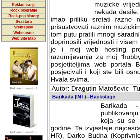
muzicke vrijed
Reklamiranje
Rock biografije
nekada desile
Rock-pop history
imao priliku sretati razne 
Svaštara
prisustvovati raznim muzick
Vremeplov
Webmaster
tom putu pratili mnogi saradni
Web Site Map
doprinosili vrijednosti i vise
je i moj web hosting prov
razumijevanja za moj "hobb
posjetiteljima web portala 
posjecivali i koji ste bili o
Hvala svima.
Autor: Dragutin Matoševic, Tu
Reklamno mjesto 1
Barikada (INT) - Backstage
Barikada -
publikovanju
koja su se 
godine. Te izvjestaje najcesce
Reklamno mjesto 2
HR), Darko Budna (Koprivnic