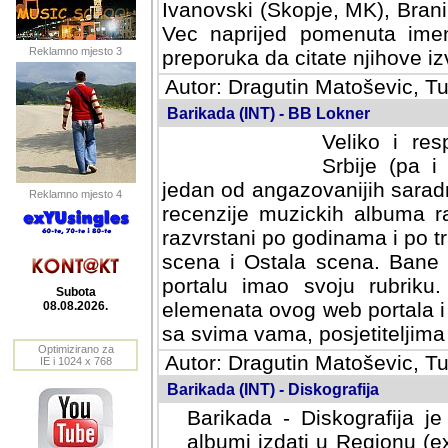
Ivanovski (Skopje, MK), Bran
Vec naprijed pomenuta ime
Reklamno mjesto 3
preporuka da citate njihove izv
Autor: Dragutin Matoševic, Tu
Barikada (INT) - BB Lokner
Veliko i res
Srbije (pa i
jedan od angazovanijih sarad
Reklamno mjesto 4
recenzije muzickih albuma ra
razvrstani po godinama i po t
scena i Ostala scena. Bane 
portalu imao svoju rubriku.
Subota
elemenata ovog web portala i 
08.08.2026.
sa svima vama, posjetiteljima
Optimizirano za
Autor: Dragutin Matoševic, Tu
IE i 1024 x 768
Barikada (INT) - Diskografija
Barikada - Diskografija je
albumi izdati u Regionu (ex 