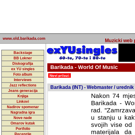
www.old.barikada.com
Muzicki web p
Backstage
BB Lokner
Diskografija
Barikada - World Of Music
ex YU singles
Foto album
undefined
Interviews
Jazz reflections
Barikada (INT) - Webmaster / urednik
Jeans generacija
Nakon 74 mjes
Knjiga
Linkovi
Barikada - Wor
Nadirov spomenar
rad. "Zamrzava
Nagradna igra
u stanju u kak
Nove nade
Omarov kutak
svojih vise od
Portfolio
materijala da 
Recenzije