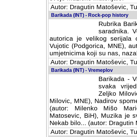
Autor: Dragutin Matoševic, Tu
Barikada (INT) - Rock-pop history
Rubrika Barik
saradnika. V
autorica je velikog serijal
Vujotic (Podgorica, MNE), aut
umjetnicima koji su nas, nazalo
Autor: Dragutin Matoševic, Tu
Barikada (INT) - Vremeplov
Barikada - V
svaka vrijedna
Milovic, MNE)
MNE), Nadirov spomenar (auto
Milenko Mišo Maric, UK), Muz
Muzika je svirala (autor: D
(autor: Dragutin Matosevic, BiH
Autor: Dragutin Matoševic, Tu