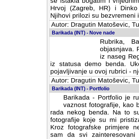
se istakla bogatim i vrijedni
Hrvoj (Zagreb, HR) i Dinko
Njihovi prilozi su bezvremeni i
Autor: Dragutin Matoševic, Tu
Barikada (INT) - Nove nade
Rubrika, B
objasnjava. 
iz naseg Reg
iz statusa demo benda. Uko
pojavljivanje u ovoj rubrici - nj
Autor: Dragutin Matoševic, Tu
Barikada (INT) - Portfolio
Barikada - Portfolio je 
vaznost fotografije, kao
rada nekog benda. Na to su 
fotografije koje su mi pristiz
fotografske primjere nekolik
svi zainteresovani sistemom "