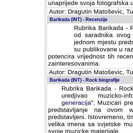
svoja fotografska umijeca.
Autor: Dragutin Matoševic, Tu
Barikada (INT) - Recenzije
Rubrika Barikada - R
od saradnika ovog 
jednom mjestu predst
su publikovane u ra
potencira vrijednost tih rece
zainteresovanima.
Autor: Dragutin Matoševic, Tu
Barikada (INT) - Rock biografije
Rubrika Barikada - Rock
uredjivao muzicko-informa
Muzicari predstavljeni u to
na ovom web portalu cime
Istovremeno, tim nacinom ra
sa svjetske muzicke scene da
materijale.