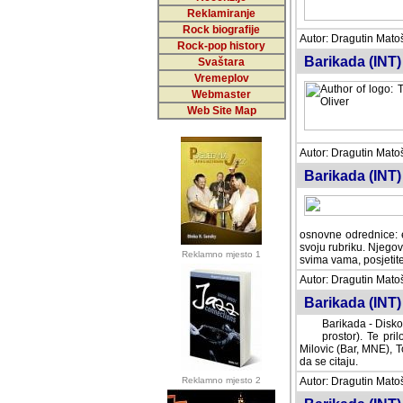
Reklamiranje
Rock biografije
Autor: Dragutin Matoše
Rock-pop history
Barikada (INT)
Svaštara
Vremeplov
Webmaster
Web Site Map
Autor: Dragutin Matoše
Barikada (INT)
odrednice: ex YU pros
Njegovi prilozi su je
Reklamno mjesto 1
posjetiteljima ovog we
Autor: Dragutin Matoše
Barikada (INT) 
Barikada - Diskog
prostor). Te pril
(Bar, MNE), Tomica Ra
citaju.
Reklamno mjesto 2
Autor: Dragutin Matoše