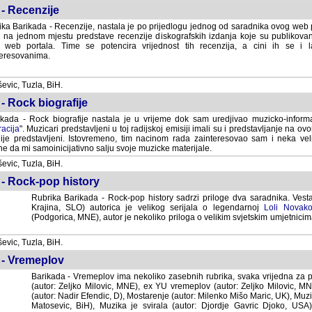
- Recenzije
ka Barikada - Recenzije, nastala je po prijedlogu jednog od saradnika ovog web po
 na jednom mjestu predstave recenzije diskografskih izdanja koje su publikov
web portala. Time se potencira vrijednost tih recenzija, a cini ih se i 
eresovanima.
vic, Tuzla, BiH.
- Rock biografije
kada - Rock biografije nastala je u vrijeme dok sam uredjivao muzicko-informa
acija
". Muzicari predstavljeni u toj radijskoj emisiji imali su i predstavljanje na 
nije predstavljeni. Istovremeno, tim nacinom rada zainteresovao sam i neka ve
 da mi samoinicijativno salju svoje muzicke materijale.
vic, Tuzla, BiH.
 - Rock-pop history
Rubrika Barikada - Rock-pop history sadrzi priloge dva saradnika. Vest
Krajina, SLO) autorica je velikog serijala o legendarnoj
Loli Novako
(Podgorica, MNE), autor je nekoliko priloga o velikim svjetskim umjetnicima
vic, Tuzla, BiH.
 - Vremeplov
Barikada - Vremeplov ima nekoliko zasebnih rubrika, svaka vrijedna za po
(autor: Zeljko Milovic, MNE), ex YU vremeplov (autor: Zeljko Milovic, 
(autor: Nadir Efendic, D), Mostarenje (autor: Milenko Mišo Maric, UK), Muzi
Matosevic, BiH), Muzika je svirala (autor: Djordje Gavric Djoko, USA),