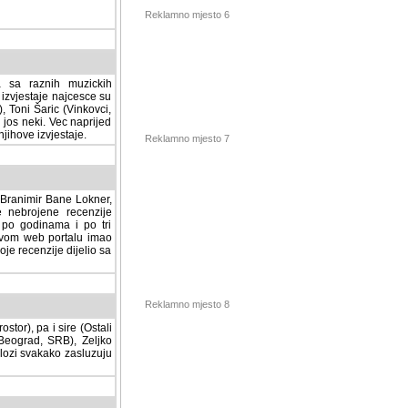
Reklamno mjesto 6
a sa raznih muzickih
izvjestaje najcesce su
, Toni Šaric (Vinkovci,
jos neki. Vec naprijed
ihove izvjestaje.
Reklamno mjesto 7
, Branimir Bane Lokner,
jene recenzije muzickih
nama i po tri osnovne
alu imao svoju rubriku.
 dijelio sa svima vama,
stor), pa i sire (Ostali
Reklamno mjesto 8
ad, SRB), Zeljko Milovic
svakako zasluzuju da se