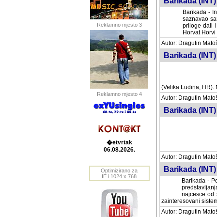
Barikada (INT) 
Barikada - In
saznavao sam
Reklamno mjesto 3
priloge dali 
Horvat Horvi 
Autor: Dragutin Matoše
Barikada (INT) 
(Velika Ludina, HR). N
Reklamno mjesto 4
Autor: Dragutin Matoše
Barikada (INT)
�etvrtak
06.08.2026.
Autor: Dragutin Matoše
Barikada (INT) 
Optimizirano za
IE i 1024 x 768
Barikada - Po
predstavljanj
najcesce od s
zainteresovani sistemo
Autor: Dragutin Matoše