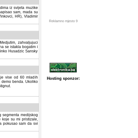
dima iz svijeta muzike
 napisao sam, mada su
Vinkovci, HR), Vladimir
Reklamno mjesto 9
tim, zahvaljujuci veliki
a se istakla bogatim i
 Dinko Husadzic Sansky
 je vise od 60 mladih
demo benda. Ukoliko im
nut.
Hosting sponzor:
tnog segmenta medijskog
 koje su mi pristizale,
afa pokusao sam da svi