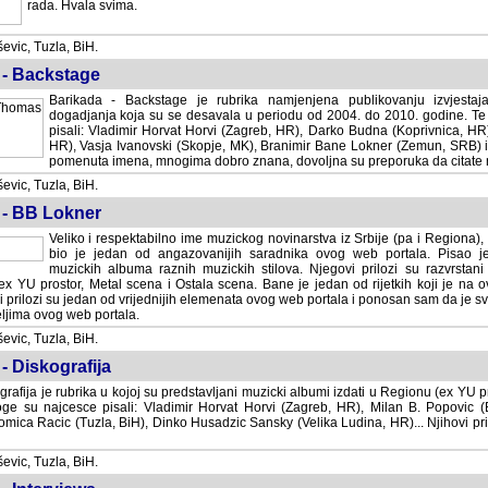
rada. Hvala svima.
vic, Tuzla, BiH.
 - Backstage
Barikada - Backstage je rubrika namjenjena publikovanju izvjestaj
dogadjanja koja su se desavala u periodu od 2004. do 2010. godine. Te 
pisali: Vladimir Horvat Horvi (Zagreb, HR), Darko Budna (Koprivnica, HR)
HR), Vasja Ivanovski (Skopje, MK), Branimir Bane Lokner (Zemun, SRB) i 
pomenuta imena, mnogima dobro znana, dovoljna su preporuka da citate nj
vic, Tuzla, BiH.
 - BB Lokner
Veliko i respektabilno ime muzickog novinarstva iz Srbije (pa i Regiona)
bio je jedan od angazovanijih saradnika ovog web portala. Pisao je nebro
albuma raznih muzickih stilova. Njegovi prilozi su razvrstani po godi
tor, Metal scena i Ostala scena. Bane je jedan od rijetkih koji je na ovom web port
dan od vrijednijih elemenata ovog web portala i ponosan sam da je svoje recenzije
b portala.
vic, Tuzla, BiH.
- Diskografija
rafija je rubrika u kojoj su predstavljani muzicki albumi izdati u Regionu (ex YU pro
oge su najcesce pisali: Vladimir Horvat Horvi (Zagreb, HR), Milan B. Popovic (Beogr
cic (Tuzla, BiH), Dinko Husadzic Sansky (Velika Ludina, HR)... Njihovi prilozi 
vic, Tuzla, BiH.