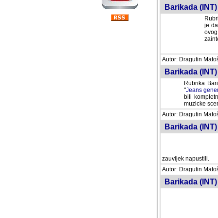
Barikada (INT) 
Rubri
je da
ovog 
zaint
Autor: Dragutin Matoše
Barikada (INT) 
Rubrika Bari
"
Jeans gener
bili komplet
muzicke scene
Autor: Dragutin Matoše
Barikada (INT)
zauvijek napustili.
Autor: Dragutin Matoše
Barikada (INT)