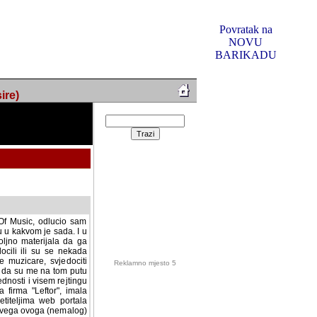
Povratak na
NOVU
BARIKADU
ire)
f Music, odlucio sam
u u kakvom je sada. I u
oljno materijala da ga
 ili su se nekada desile.
e, svjedociti njihovim
me na tom putu pratili
i i visem rejtingu ovog
Reklamno mjesto 5
irma "Leftor", imala
titeljima web portala
og svega ovoga (nemalog)