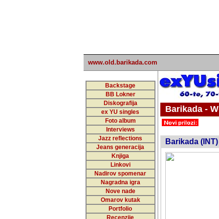
www.old.barikada.com
Backstage
BB Lokner
Diskografija
Barikada - W
ex YU singles
Foto album
undefi
Interviews
Jazz reflections
Barikada (INT)
Jeans generacija
Knjiga
Linkovi
Nadirov spomenar
Nagradna igra
Nove nade
Omarov kutak
Portfolio
Recenzije