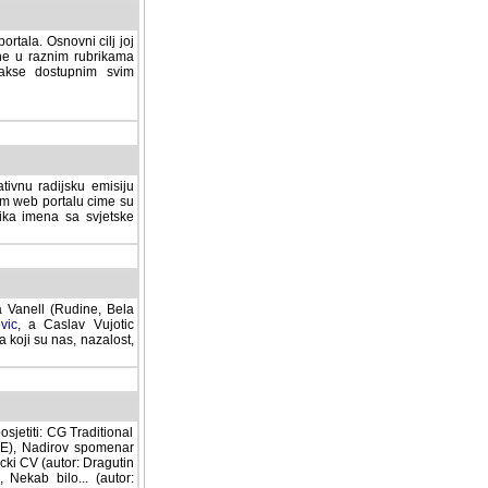
rtala. Osnovni cilj joj
ane u raznim rubrikama
lakse dostupnim svim
tivnu radijsku emisiju
ovom web portalu cime su
lika imena sa svjetske
a Vanell (Rudine, Bela
vic
, a Caslav Vujotic
 koji su nas, nazalost,
sjetiti: CG Traditional
MNE), Nadirov spomenar
cki CV (autor: Dragutin
 Nekab bilo... (autor: