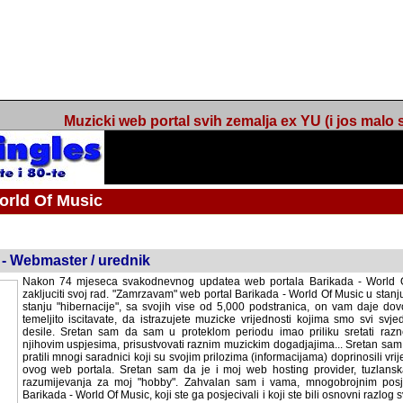
Muzicki web portal svih zemalja ex YU (i jos malo s
orld Of Music
ned
 - Webmaster / urednik
Nakon 74 mjeseca svakodnevnog updatea web portala Barikada - World O
zakljuciti svoj rad. "Zamrzavam" web portal Barikada - World Of Music u stanj
stanju "hibernacije", sa svojih vise od 5,000 podstranica, on vam daje dov
temeljito iscitavate, da istrazujete muzicke vrijednosti kojima smo svi svjedocili
Sretan sam da sam u proteklom periodu imao priliku sretati razne muzicar
uspjesima, prisustvovati raznim muzickim dogadjajima... Sretan sam da su 
mnogi saradnici koji su svojim prilozima (informacijama) doprinosili vrijednost
web portala. Sretan sam da je i moj web hosting provider, tuzlanska f
razumijevanja za moj "hobby". Zahvalan sam i vama, mnogobrojnim posje
Barikada - World Of Music, koji ste ga posjecivali i koji ste bili osnovni razl