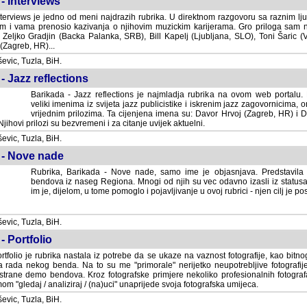
- Interviews
terviews je jedno od meni najdrazih rubrika. U direktnom razgovoru sa raznim lju
 i vama prenosio kazivanja o njihovim muzickim karijerama. Gro priloga sam
i Zeljko Gradjin (Backa Palanka, SRB), Bill Kapelj (Ljubljana, SLO), Toni Šaric (
(Zagreb, HR)...
vic, Tuzla, BiH.
- Jazz reflections
Barikada - Jazz reflections je najmladja rubrika na ovom web portalu. Medju
imenima iz svijeta jazz publicistike i iskrenim jazz zagovornicima, on
vrijednim prilozima. Ta cijenjena imena su: Davor Hrvoj (Zagreb, HR) i
jihovi prilozi su bezvremeni i za citanje uvijek aktuelni.
vic, Tuzla, BiH.
 - Nove nade
Rubrika, Barikada - Nove nade, samo ime je objasnjava. Predstavila
bendova iz naseg Regiona. Mnogi od njih su vec odavno izasli iz statusa 
je, dijelom, u tome pomoglo i pojavljivanje u ovoj rubrici - njen cilj je postig
vic, Tuzla, BiH.
- Portfolio
rtfolio je rubrika nastala iz potrebe da se ukaze na vaznost fotografije, kao bi
a rada nekog benda. Na to su me "primorale" nerijetko neupotrebljive fotografije
trane demo bendova. Kroz fotografske primjere nekoliko profesionalnih fotogr
m "gledaj / analiziraj / (na)uci" unaprijede svoja fotografska umijeca.
vic, Tuzla, BiH.