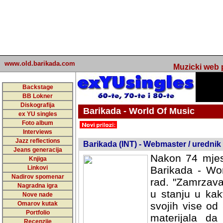
www.old.barikada.com
Muzicki web p
Backstage
BB Lokner
Diskografija
Barikada - World Of Music
ex YU singles
Foto album
undefined
Interviews
Jazz reflections
Barikada (INT) - Webmaster / urednik
Jeans generacija
Nakon 74 mjes
Knjiga
Linkovi
Barikada - Wor
Nadirov spomenar
rad. "Zamrzava
Nagradna igra
u stanju u kak
Nove nade
Omarov kutak
svojih vise od
Portfolio
materijala da 
Recenzije