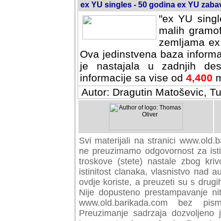
ex YU singles - 50 godina ex YU zab
"ex YU singl
malih gramof
zemljama ex 
Ova jedinstvena baza informa
je nastajala u zadnjih des
informacije sa vise od
4,400
m
Autor: Dragutin Matoševic, Tu
Svi materijali na stranici www.old.b
preuzimamo odgovornost za istini
troskove (stete) nastale zbog kriv
istinitost clanaka, vlasnistvo nad au
ovdje koriste, a preuzeti su s drugi
Nije dopusteno prestampavanje nit
www.old.barikada.com bez pism
Preuzimanje sadrzaja dozvoljeno 