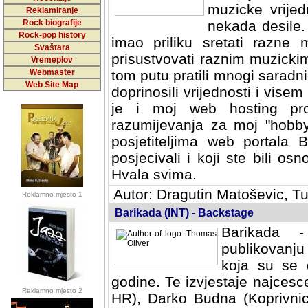
muzicke vrijed
Reklamiranje
Rock biografije
nekada desile
Rock-pop history
imao priliku sretati razne 
Svaštara
prisustvovati raznim muzick
Vremeplov
Webmaster
tom putu pratili mnogi saradni
Web Site Map
doprinosili vrijednosti i vise
je i moj web hosting prov
razumijevanja za moj "hobb
posjetiteljima web portala 
posjecivali i koji ste bili o
Hvala svima.
Autor: Dragutin Matoševic, Tu
Reklamno mjesto 1
Barikada (INT) - Backstage
Barikada -
publikovanju
koja su se 
godine. Te izvjestaje najcesce
Reklamno mjesto 2
HR), Darko Budna (Koprivnic