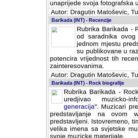
svoja fotografska umijeca.
Autor: Dragutin Matoševic, Tu
Barikada (INT) - Recenzije
Rubrika Barikada - R
od saradnika ovog 
jednom mjestu predst
su publikovane u ra
potencira vrijednost tih rece
zainteresovanima.
Autor: Dragutin Matoševic, Tu
Barikada (INT) - Rock biografije
Rubrika Barikada - Rock
uredjivao muzicko-informa
Muzicari predstavljeni u to
na ovom web portalu cime
Istovremeno, tim nacinom ra
sa svjetske muzicke scene da
materijale.