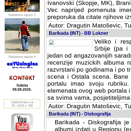
Ivanovski (Skopje, MK), Bran
Vec naprijed pomenuta ime
Reklamno mjesto 3
preporuka da citate njihove izv
Autor: Dragutin Matoševic, Tu
Barikada (INT) - BB Lokner
Veliko i res
Srbije (pa i
jedan od angazovanijih sarad
Reklamno mjesto 4
recenzije muzickih albuma ra
razvrstani po godinama i po t
scena i Ostala scena. Bane 
portalu imao svoju rubriku.
Subota
elemenata ovog web portala i 
08.08.2026.
sa svima vama, posjetiteljima
Optimizirano za
Autor: Dragutin Matoševic, Tu
IE i 1024 x 768
Barikada (INT) - Diskografija
Barikada - Diskografija je
albumi izdati u Regionu (ex 