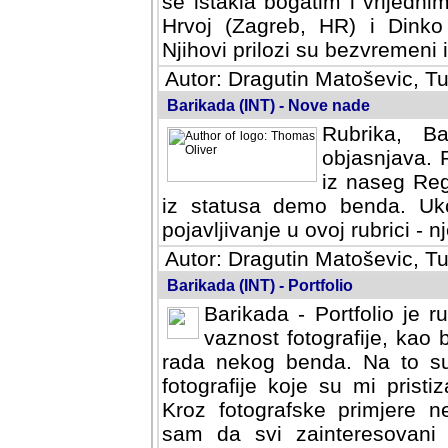
se istakla bogatim i vrijedni
Hrvoj (Zagreb, HR) i Dinko
Njihovi prilozi su bezvremeni i
Autor: Dragutin Matoševic, Tu
Barikada (INT) - Nove nade
Rubrika, B
objasnjava. 
iz naseg Reg
iz statusa demo benda. Uko
pojavljivanje u ovoj rubrici - nj
Autor: Dragutin Matoševic, Tu
Barikada (INT) - Portfolio
Barikada - Portfolio je 
vaznost fotografije, kao
rada nekog benda. Na to su 
fotografije koje su mi pristiz
fotografske primjere nekolik
svi zainteresovani sistemom "