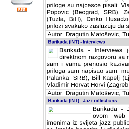
priloge su najcesce pisali: Vl
Popovic (Beograd, SRB), Ze
(Tuzla, BiH), Dinko Husadzi
prilozi svakako zasluzuju da se
Autor: Dragutin Matoševic, Tu
Barikada (INT) - Interviews
Barikada - Interviews 
direktnom razgovoru sa r
sam i vama prenosio kazivan
priloga sam napisao sam, mad
Palanka, SRB), Bill Kapelj (L
Vladimir Horvat Horvi (Zagreb,
Autor: Dragutin Matoševic, Tu
Barikada (INT) - Jazz reflections
Barikada - J
ovom web po
imenima iz svijeta jazz publi