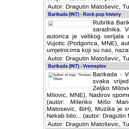
Autor: Dragutin Matoševic, Tu
Barikada (INT) - Rock-pop history
Rubrika Barik
saradnika. V
autorica je velikog serijal
Vujotic (Podgorica, MNE), aut
umjetnicima koji su nas, nazalo
Autor: Dragutin Matoševic, Tu
Barikada (INT) - Vremeplov
Barikada - V
svaka vrijedna
Milovic, MNE)
MNE), Nadirov spomenar (auto
Milenko Mišo Maric, UK), Muz
Muzika je svirala (autor: D
(autor: Dragutin Matosevic, BiH
Autor: Dragutin Matoševic, Tu