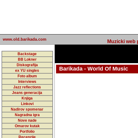
www.old.barikada.com
Muzicki web p
Backstage
BB Lokner
Diskografija
Barikada - World Of Music
ex YU singles
Foto album
undefined
Interviews
Jazz reflections
Barikada (INT) - Webmaster / urednik
Jeans generacija
Nakon 74 mj
Knjiga
Linkovi
portala Bari
Nadirov spomenar
zakljuciti 
Nagradna igra
Nove nade
Barikada - W
Omarov kutak
sada. I u sta
Portfolio
Recenzije