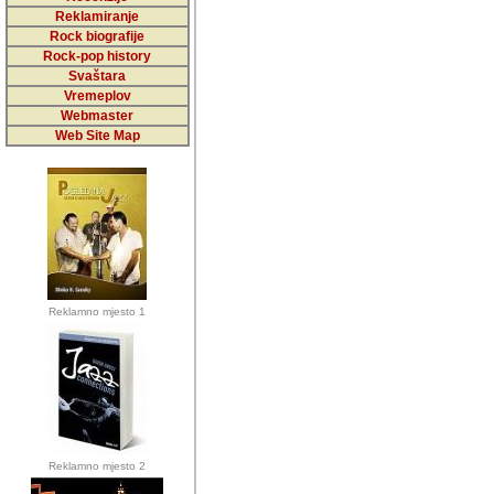
5,000 podstra
Reklamiranje
Rock biografije
da ga temelji
Rock-pop history
vrijednosti kojima smo sv
Svaštara
Vremeplov
Sretan sam da sam u protek
Webmaster
muzicare, svjedociti njih
Web Site Map
muzickim dogadjajima... Sr
mnogi saradnici koji su
doprinosili vrijednosti i v
sam da je i moj web hostin
imala razumijevanja za 
Reklamno mjesto 1
mnogobrojnim posjetitelj
Music, koji ste ga posjeciv
ovoga (nemalog) rada. Hva
Autor: Dragutin Matoševic,
Barikada (INT) - Backstage
Reklamno mjesto 2
Barikada -