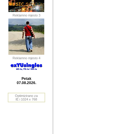
publikovan
dogadjanja
Reklamno mjesto 3
2004. do 2010. godine. Te i
Horvat Horvi (Zagreb, HR)
Šaric (Vinkovci, HR), Vas
Bane Lokner (Zemun, SRB)
imena, mnogima dobro zna
Reklamno mjesto 4
njihove izvjestaje.
Autor: Dragutin Matoševic,
Barikada (INT) - BB Lokner
Petak
Veliko i res
07.08.2026.
Srbije (pa i
Optimizirano za
jedan od angazovanijih s
IE i 1024 x 768
nebrojene recenzije muzic
Njegovi prilozi su razvr
odrednice: ex YU prostor,