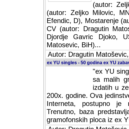
(autor: Ze
(autor: Zeljko Milovic, M
Efendic, D), Mostarenje (a
CV (autor: Dragutin Matos
Djordje Gavric Djoko, US
Matosevic, BiH)...
Autor: Dragutin Matoševic,
ex YU singles - 50 godina ex YU zab
"ex YU sing
sa malih g
izdatih u z
200x. godine. Ova jedinst
Interneta, postupno je nast
baza predstavlja informaci
ploca iz ex YU.