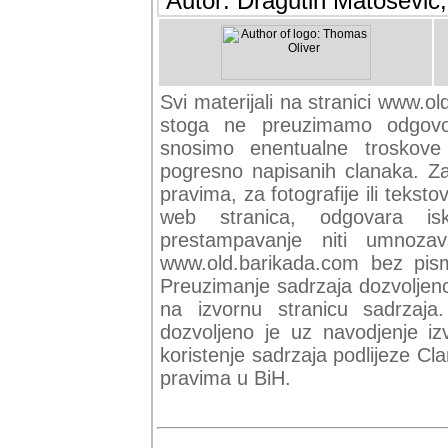
Autor: Dragutin Matoševic,
Svi materijali na stranici www.ol
stoga ne preuzimamo odgovor
snosimo enentualne troskove (
pogresno napisanih clanaka. Za 
pravima, za fotografije ili teksto
web stranica, odgovara isk
prestampavanje niti umnozav
www.old.barikada.com bez pism
Preuzimanje sadrzaja dozvoljeno
na izvornu stranicu sadrzaja
dozvoljeno je uz navodjenje iz
koristenje sadrzaja podlijeze C
pravima u BiH.