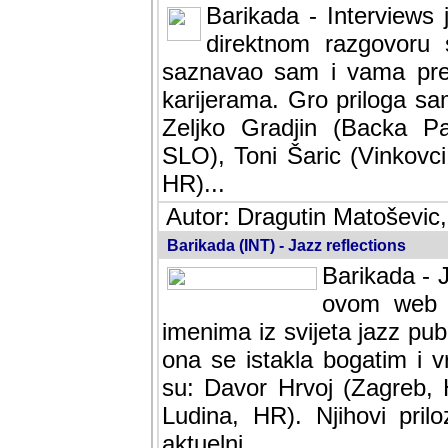
Barikada - Interviews 
direktnom razgovoru 
saznavao sam i vama pren
karijerama. Gro priloga sa
Zeljko Gradjin (Backa Pal
SLO), Toni Šaric (Vinkovci
HR)...
Autor: Dragutin Matoševic,
Barikada (INT) - Jazz reflections
Barikada - J
ovom web po
imenima iz svijeta jazz pub
ona se istakla bogatim i v
su: Davor Hrvoj (Zagreb, 
Ludina, HR). Njihovi pril
aktuelni.