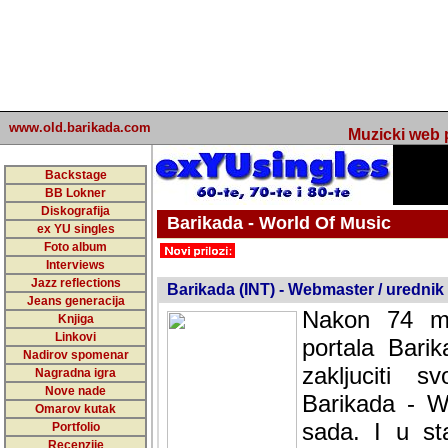
www.old.barikada.com
Muzicki web p
Backstage
BB Lokner
Diskografija
Barikada - World Of Music
ex YU singles
Foto album
undefined
Interviews
Jazz reflections
Barikada (INT) - Webmaster / urednik
Jeans generacija
Nakon 74 mj
Knjiga
Linkovi
portala Bari
Nadirov spomenar
zakljuciti 
Nagradna igra
Nove nade
Barikada - W
Omarov kutak
sada. I u sta
Portfolio
Recenzije