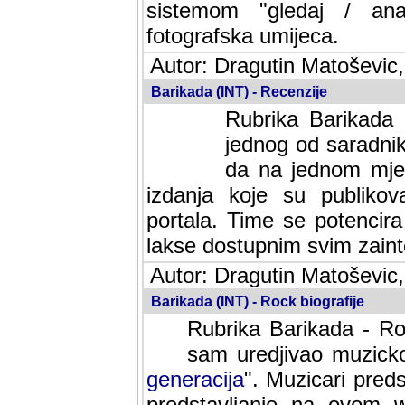
sistemom "gledaj / anal
fotografska umijeca.
Autor: Dragutin Matoševic,
Barikada (INT) - Recenzije
Rubrika Barikada -
jednog od saradnika
da na jednom mjes
izdanja koje su publik
portala. Time se potencira 
lakse dostupnim svim zain
Autor: Dragutin Matoševic,
Barikada (INT) - Rock biografije
Rubrika Barikada - Roc
sam uredjivao muzicko-
generacija
". Muzicari predst
predstavljanje na ovom w