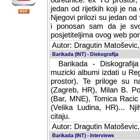
jedan od rijetkih koji je n
Njegovi prilozi su jedan od
i ponosan sam da je svoj
posjetiteljima ovog web por
Autor: Dragutin Matoševic,
Barikada (INT) - Diskografija
Barikada - Diskografija
muzicki albumi izdati u Reg
prostor). Te priloge su n
(Zagreb, HR), Milan B. Po
(Bar, MNE), Tomica Racic 
(Velika Ludina, HR)... Nj
citaju.
Autor: Dragutin Matoševic,
Barikada (INT) - Interviews