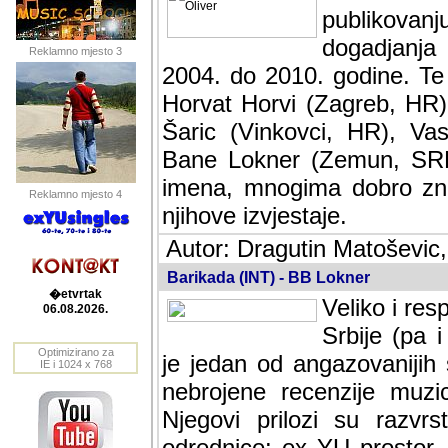
publikovan
dogadjanja
Reklamno mjesto 3
2004. do 2010. godine. Te i
Horvat Horvi (Zagreb, HR)
Šaric (Vinkovci, HR), Vas
Bane Lokner (Zemun, SRB)
imena, mnogima dobro zna
Reklamno mjesto 4
njihove izvjestaje.
Autor: Dragutin Matoševic,
Barikada (INT) - BB Lokner
�etvrtak
Veliko i res
06.08.2026.
Srbije (pa i
Optimizirano za
jedan od angazovanijih s
IE i 1024 x 768
nebrojene recenzije muzic
Njegovi prilozi su razvr
odrednice: ex YU prostor,