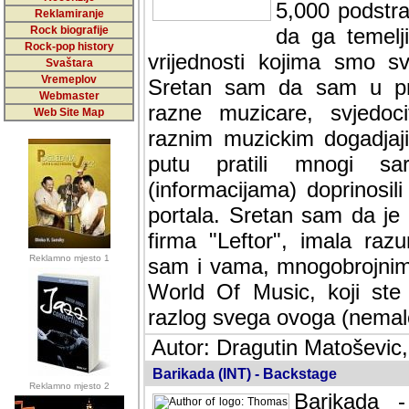
5,000 podstra
Reklamiranje
Rock biografije
da ga temelji
Rock-pop history
vrijednosti kojima smo sv
Svaštara
Vremeplov
Sretan sam da sam u protek
Webmaster
muzicare, svjedociti njih
Web Site Map
muzickim dogadjajima... Sr
mnogi saradnici koji su
doprinosili vrijednosti i v
sam da je i moj web hostin
imala razumijevanja za 
Reklamno mjesto 1
mnogobrojnim posjetitelj
Music, koji ste ga posjeciv
ovoga (nemalog) rada. Hva
Autor: Dragutin Matoševic,
Barikada (INT) - Backstage
Reklamno mjesto 2
Barikada -