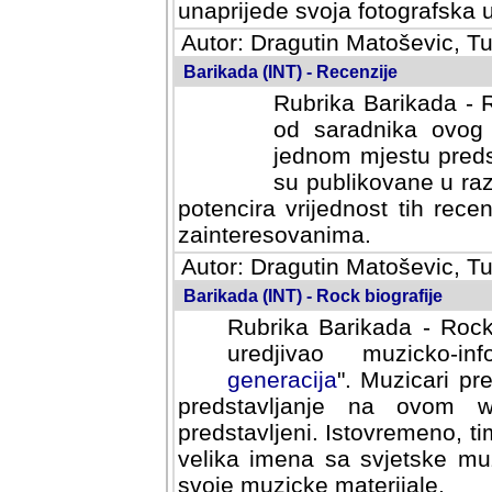
svoja fotografska umijeca.
Autor: Dragutin Matoševic, Tu
Barikada (INT) - Recenzije
Rubrika Barikada - R
od saradnika ovog 
jednom mjestu predst
su publikovane u ra
potencira vrijednost tih rece
zainteresovanima.
Autor: Dragutin Matoševic, Tu
Barikada (INT) - Rock biografije
Rubrika Barikada - Rock
uredjivao muzicko-informa
Muzicari predstavljeni u to
na ovom web portalu cime
Istovremeno, tim nacinom ra
sa svjetske muzicke scene da
materijale.