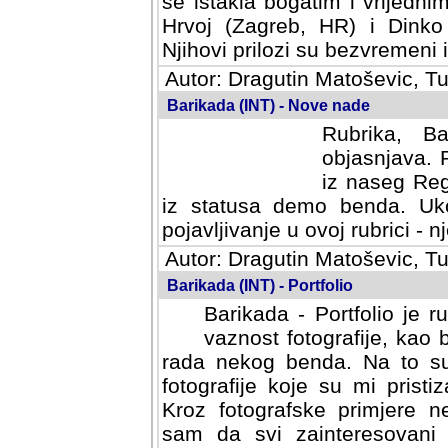
se istakla bogatim i vrijedni
Hrvoj (Zagreb, HR) i Dinko
Njihovi prilozi su bezvremeni i
Autor: Dragutin Matoševic, Tu
Barikada (INT) - Nove nade
Rubrika, B
objasnjava. 
iz naseg Reg
iz statusa demo benda. Uko
pojavljivanje u ovoj rubrici - nj
Autor: Dragutin Matoševic, Tu
Barikada (INT) - Portfolio
Barikada - Portfolio je 
vaznost fotografije, kao
rada nekog benda. Na to su 
fotografije koje su mi pristiz
fotografske primjere nekolik
svi zainteresovani sistemom "