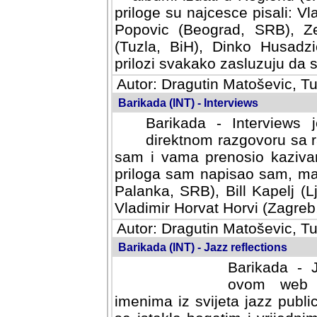
priloge su najcesce pisali: Vl
Popovic (Beograd, SRB), Ze
(Tuzla, BiH), Dinko Husadzi
prilozi svakako zasluzuju da se
Autor: Dragutin Matoševic, Tu
Barikada (INT) - Interviews
Barikada - Interviews 
direktnom razgovoru sa r
sam i vama prenosio kazivan
priloga sam napisao sam, mad
Palanka, SRB), Bill Kapelj (L
Vladimir Horvat Horvi (Zagreb,
Autor: Dragutin Matoševic, Tu
Barikada (INT) - Jazz reflections
Barikada - J
ovom web po
imenima iz svijeta jazz publi