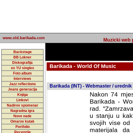
www.old.barikada.com
Muzicki web p
Backstage
BB Lokner
Diskografija
Barikada - World Of Music
ex YU singles
Foto album
undefined
Interviews
Jazz reflections
Barikada (INT) - Webmaster / urednik
Jeans generacija
Nakon 74 mjes
Knjiga
Linkovi
Barikada - Wor
Nadirov spomenar
rad. "Zamrzava
Nagradna igra
u stanju u kak
Nove nade
Omarov kutak
svojih vise od
Portfolio
materijala da 
Recenzije