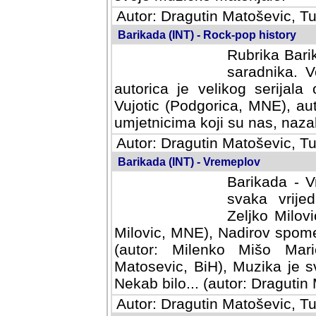
Autor: Dragutin Matoševic, Tu
Barikada (INT) - Rock-pop history
Rubrika Barik
saradnika. V
autorica je velikog serijal
Vujotic (Podgorica, MNE), aut
umjetnicima koji su nas, nazalo
Autor: Dragutin Matoševic, Tu
Barikada (INT) - Vremeplov
Barikada - V
svaka vrijedna
Milovic, MNE)
MNE), Nadirov spomenar (auto
Milenko Mišo Maric, UK), Muz
Muzika je svirala (autor: D
(autor: Dragutin Matosevic, BiH
Autor: Dragutin Matoševic, Tu