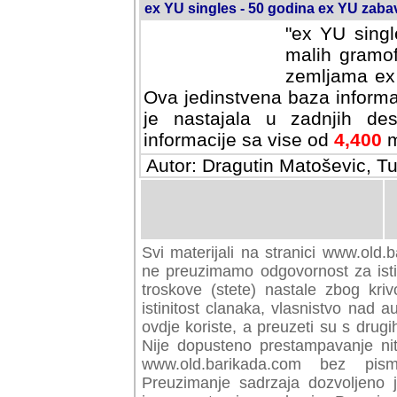
ex YU singles - 50 godina ex YU zab
"ex YU singl
malih gramof
zemljama ex 
Ova jedinstvena baza informa
je nastajala u zadnjih des
informacije sa vise od
4,400
m
Autor: Dragutin Matoševic, Tu
Svi materijali na stranici www.old.b
preuzimamo odgovornost za istini
troskove (stete) nastale zbog kriv
istinitost clanaka, vlasnistvo nad au
ovdje koriste, a preuzeti su s drugi
Nije dopusteno prestampavanje nit
www.old.barikada.com bez pism
Preuzimanje sadrzaja dozvoljeno 