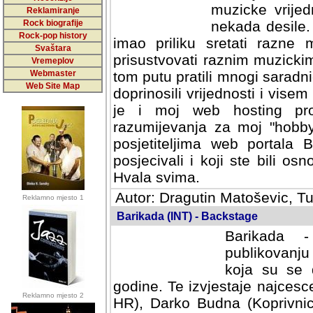
muzicke vrijed
Reklamiranje
Rock biografije
nekada desile
Rock-pop history
imao priliku sretati razne 
Svaštara
prisustvovati raznim muzick
Vremeplov
Webmaster
tom putu pratili mnogi saradni
Web Site Map
doprinosili vrijednosti i vise
je i moj web hosting prov
razumijevanja za moj "hobb
posjetiteljima web portala 
posjecivali i koji ste bili o
Hvala svima.
Autor: Dragutin Matoševic, Tu
Reklamno mjesto 1
Barikada (INT) - Backstage
Barikada -
publikovanju
koja su se 
godine. Te izvjestaje najcesce
Reklamno mjesto 2
HR), Darko Budna (Koprivnic