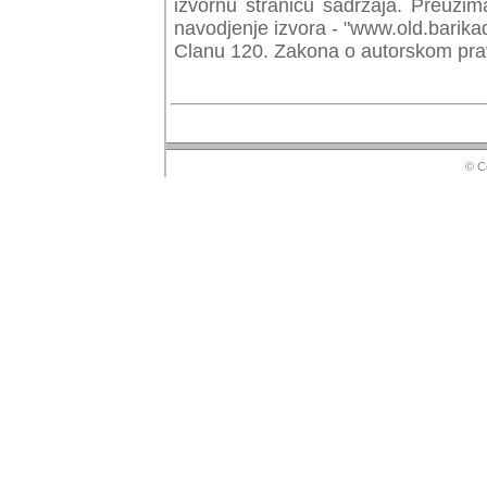
izvornu stranicu sadrzaja. Preuzim
navodjenje izvora - "www.old.barika
Clanu 120. Zakona o autorskom prav
© Copyr