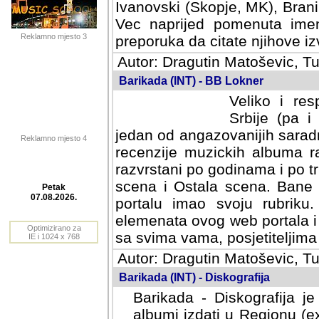
Ivanovski (Skopje, MK), Bran
Vec naprijed pomenuta ime
Reklamno mjesto 3
preporuka da citate njihove izv
Autor: Dragutin Matoševic, Tu
Barikada (INT) - BB Lokner
Veliko i res
Srbije (pa i
jedan od angazovanijih sarad
Reklamno mjesto 4
recenzije muzickih albuma ra
razvrstani po godinama i po t
scena i Ostala scena. Bane 
portalu imao svoju rubriku.
Petak
elemenata ovog web portala i 
07.08.2026.
sa svima vama, posjetiteljima
Optimizirano za
Autor: Dragutin Matoševic, Tu
IE i 1024 x 768
Barikada (INT) - Diskografija
Barikada - Diskografija je
albumi izdati u Regionu (ex 