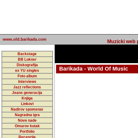
www.old.barikada.com
Muzicki web p
Backstage
BB Lokner
Diskografija
Barikada - World Of Music
ex YU singles
Foto album
undefined
Interviews
Jazz reflections
Barikada (INT) - Webmaster / urednik
Jeans generacija
Nakon 74 mj
Knjiga
Linkovi
portala Bari
Nadirov spomenar
zakljuciti 
Nagradna igra
Nove nade
Barikada - W
Omarov kutak
sada. I u sta
Portfolio
Recenzije