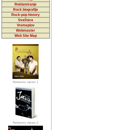
5,000 podstra
Reklamiranje
Rock biografije
da ga temelji
Rock-pop history
vrijednosti kojima smo sv
Svaštara
Vremeplov
Sretan sam da sam u protek
Webmaster
muzicare, svjedociti njih
Web Site Map
muzickim dogadjajima... Sr
mnogi saradnici koji su
doprinosili vrijednosti i v
sam da je i moj web hostin
imala razumijevanja za 
Reklamno mjesto 1
mnogobrojnim posjetitelj
Music, koji ste ga posjeciv
ovoga (nemalog) rada. Hva
Autor: Dragutin Matoševic,
Barikada (INT) - Backstage
Reklamno mjesto 2
Barikada -