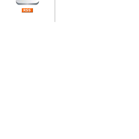
jedan od rijetkih koji je n
Njegovi prilozi su jedan od
i ponosan sam da je svoj
posjetiteljima ovog web por
Autor: Dragutin Matoševic,
Barikada (INT) - Diskografija
Barikada - Diskografija
muzicki albumi izdati u Reg
prostor). Te priloge su n
(Zagreb, HR), Milan B. Po
(Bar, MNE), Tomica Racic 
(Velika Ludina, HR)... Nj
citaju.
Autor: Dragutin Matoševic,
Barikada (INT) - Interviews