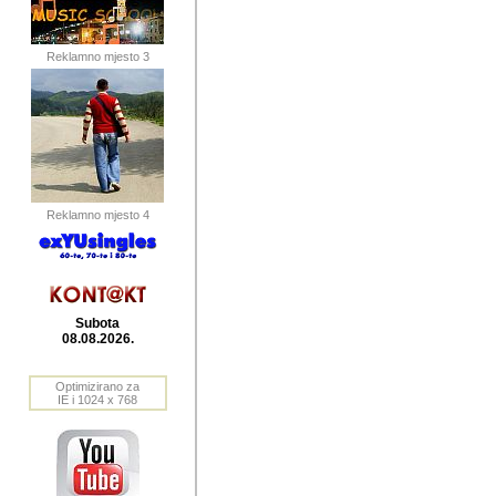
publikovan
dogadjanja
Reklamno mjesto 3
2004. do 2010. godine. Te i
Horvat Horvi (Zagreb, HR)
Šaric (Vinkovci, HR), Vas
Bane Lokner (Zemun, SRB)
imena, mnogima dobro zna
Reklamno mjesto 4
njihove izvjestaje.
Autor: Dragutin Matoševic,
Barikada (INT) - BB Lokner
Subota
Veliko i res
08.08.2026.
Srbije (pa i
Optimizirano za
jedan od angazovanijih s
IE i 1024 x 768
nebrojene recenzije muzic
Njegovi prilozi su razvr
odrednice: ex YU prostor,