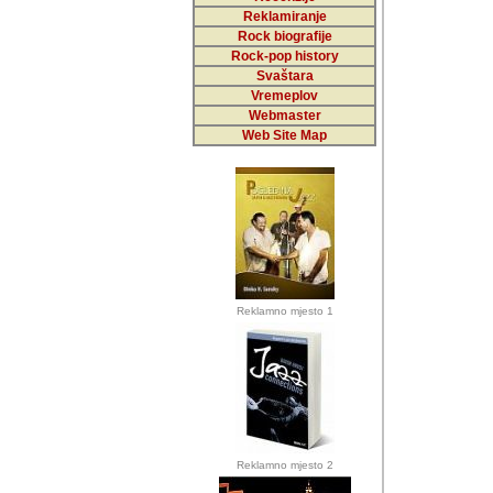
Reklamiranje
Rock biografije
Autor: Dragutin Matoše
Rock-pop history
Barikada (INT)
Svaštara
Vremeplov
Webmaster
Web Site Map
Autor: Dragutin Matoše
Barikada (INT)
odrednice: ex YU pros
Njegovi prilozi su je
Reklamno mjesto 1
posjetiteljima ovog we
Autor: Dragutin Matoše
Barikada (INT) 
Barikada - Diskog
prostor). Te pril
(Bar, MNE), Tomica Ra
citaju.
Reklamno mjesto 2
Autor: Dragutin Matoše