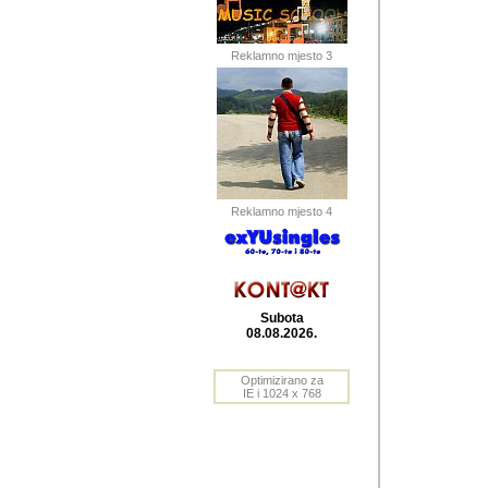
Barikada (INT) 
Barikada - In
saznavao sam
Reklamno mjesto 3
priloge dali 
Horvat Horvi 
Autor: Dragutin Matoše
Barikada (INT) 
(Velika Ludina, HR). N
Reklamno mjesto 4
Autor: Dragutin Matoše
Barikada (INT)
Subota
08.08.2026.
Autor: Dragutin Matoše
Barikada (INT) 
Optimizirano za
IE i 1024 x 768
Barikada - Po
predstavljanj
najcesce od s
zainteresovani sistemo
Autor: Dragutin Matoše