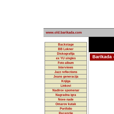
www.old.barikada.com
Backstage
BB Lokner
Diskografija
Barikada - W
ex YU singles
Foto album
undefi
Interviews
Jazz reflections
Barikada (INT)
Jeans generacija
Knjiga
Linkovi
Nadirov spomenar
Nagradna igra
Nove nade
Omarov kutak
Portfolio
Recenzije