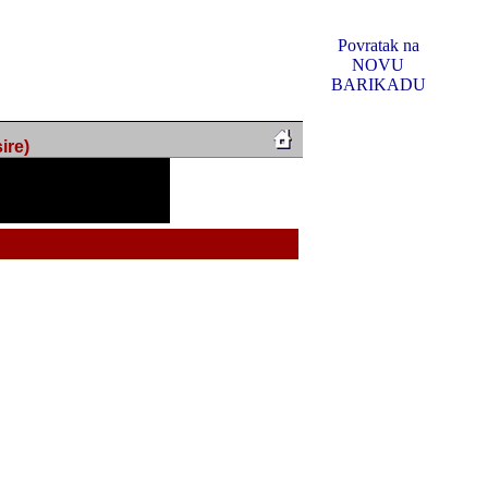
Povratak na
NOVU
BARIKADU
ire)
f Music, odlucio sam
u u kakvom je sada. I u
oljno materijala da ga
 ili su se nekada desile.
e, svjedociti njihovim
me na tom putu pratili
i i visem rejtingu ovog
Reklamno mjesto 5
irma "Leftor", imala
titeljima web portala
og svega ovoga (nemalog)