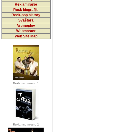
5,000 podstra
Reklamiranje
Rock biografije
da ga temelji
Rock-pop history
vrijednosti kojima smo sv
Svaštara
Vremeplov
Sretan sam da sam u protek
Webmaster
muzicare, svjedociti njih
Web Site Map
muzickim dogadjajima... Sr
mnogi saradnici koji su
doprinosili vrijednosti i v
sam da je i moj web hostin
imala razumijevanja za 
Reklamno mjesto 1
mnogobrojnim posjetitelj
Music, koji ste ga posjeciv
ovoga (nemalog) rada. Hva
Autor: Dragutin Matoševic,
Barikada (INT) - Backstage
Reklamno mjesto 2
Barikada -