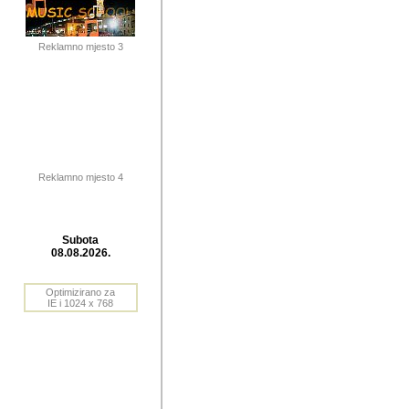
publikovan
dogadjanja
Reklamno mjesto 3
2004. do 2010. godine. Te i
Horvat Horvi (Zagreb, HR)
Šaric (Vinkovci, HR), Vas
Bane Lokner (Zemun, SRB)
imena, mnogima dobro zna
Reklamno mjesto 4
njihove izvjestaje.
Autor: Dragutin Matoševic,
Barikada (INT) - BB Lokner
Subota
Veliko i res
08.08.2026.
Srbije (pa i
Optimizirano za
jedan od angazovanijih s
IE i 1024 x 768
nebrojene recenzije muzic
Njegovi prilozi su razvr
odrednice: ex YU prostor,