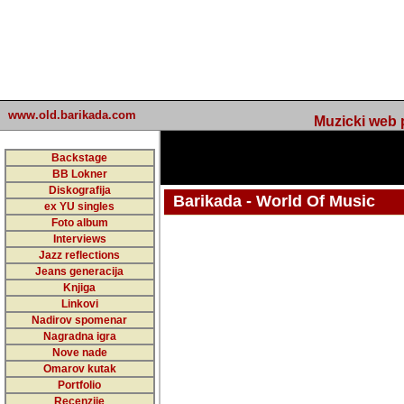
www.old.barikada.com
Muzicki web p
Backstage
BB Lokner
Diskografija
Barikada - World Of Music
ex YU singles
Foto album
undefined
Interviews
Jazz reflections
Barikada (INT) - Webmaster / urednik
Jeans generacija
Nakon 74 mj
Knjiga
Linkovi
portala Bari
Nadirov spomenar
zakljuciti 
Nagradna igra
Nove nade
Barikada - W
Omarov kutak
sada. I u sta
Portfolio
Recenzije