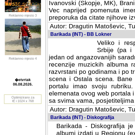
Ivanovski (Skopje, MK), Bran
Vec naprijed pomenuta ime
Reklamno mjesto 3
preporuka da citate njihove izv
Autor: Dragutin Matoševic, Tu
Barikada (INT) - BB Lokner
Veliko i res
Srbije (pa i
jedan od angazovanijih sarad
Reklamno mjesto 4
recenzije muzickih albuma ra
razvrstani po godinama i po t
scena i Ostala scena. Bane 
portalu imao svoju rubriku.
�etvrtak
elemenata ovog web portala i 
06.08.2026.
sa svima vama, posjetiteljima
Optimizirano za
Autor: Dragutin Matoševic, Tu
IE i 1024 x 768
Barikada (INT) - Diskografija
Barikada - Diskografija je
albumi izdati u Regionu (ex 