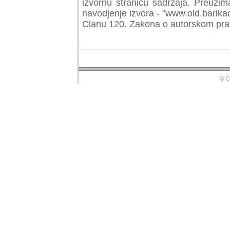
izvornu stranicu sadrzaja. Preuzim
navodjenje izvora - "www.old.barika
Clanu 120. Zakona o autorskom prav
© Copyr