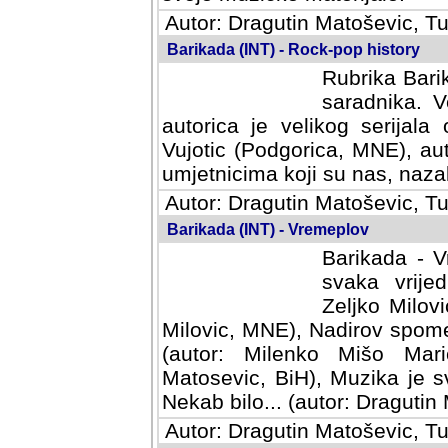
Autor: Dragutin Matoševic, Tu
Barikada (INT) - Rock-pop history
Rubrika Barik
saradnika. V
autorica je velikog serijal
Vujotic (Podgorica, MNE), aut
umjetnicima koji su nas, nazalo
Autor: Dragutin Matoševic, Tu
Barikada (INT) - Vremeplov
Barikada - V
svaka vrijedna
Milovic, MNE)
MNE), Nadirov spomenar (auto
Milenko Mišo Maric, UK), Muz
Muzika je svirala (autor: D
(autor: Dragutin Matosevic, BiH
Autor: Dragutin Matoševic, Tu