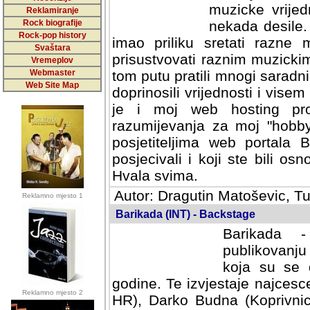
muzicke vrijed
Reklamiranje
Rock biografije
nekada desile
Rock-pop history
imao priliku sretati razne 
Svaštara
prisustvovati raznim muzick
Vremeplov
Webmaster
tom putu pratili mnogi saradni
Web Site Map
doprinosili vrijednosti i vise
je i moj web hosting prov
razumijevanja za moj "hobb
posjetiteljima web portala 
posjecivali i koji ste bili o
Hvala svima.
Autor: Dragutin Matoševic, Tu
Reklamno mjesto 1
Barikada (INT) - Backstage
Barikada -
publikovanju
koja su se 
godine. Te izvjestaje najcesce
Reklamno mjesto 2
HR), Darko Budna (Koprivnic