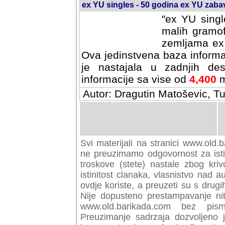
ex YU singles - 50 godina ex YU zab
"ex YU singl
malih gramof
zemljama ex 
Ova jedinstvena baza informa
je nastajala u zadnjih des
informacije sa vise od
4,400
m
Autor: Dragutin Matoševic, Tu
Svi materijali na stranici www.old.b
preuzimamo odgovornost za istini
troskove (stete) nastale zbog kriv
istinitost clanaka, vlasnistvo nad au
ovdje koriste, a preuzeti su s drugi
Nije dopusteno prestampavanje nit
www.old.barikada.com bez pism
Preuzimanje sadrzaja dozvoljeno 