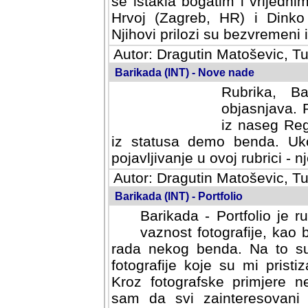
se istakla bogatim i vrijedni
Hrvoj (Zagreb, HR) i Dinko
Njihovi prilozi su bezvremeni i
Autor: Dragutin Matoševic, Tu
Barikada (INT) - Nove nade
Rubrika, B
objasnjava. 
iz naseg Reg
iz statusa demo benda. Uko
pojavljivanje u ovoj rubrici - nj
Autor: Dragutin Matoševic, Tu
Barikada (INT) - Portfolio
Barikada - Portfolio je 
vaznost fotografije, kao
rada nekog benda. Na to su 
fotografije koje su mi pristiz
fotografske primjere nekolik
svi zainteresovani sistemom "