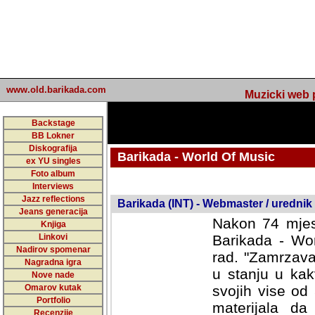
www.old.barikada.com
Muzicki web p
Backstage
BB Lokner
Diskografija
Barikada - World Of Music
ex YU singles
Foto album
undefined
Interviews
Jazz reflections
Barikada (INT) - Webmaster / urednik
Jeans generacija
Nakon 74 mjes
Knjiga
Linkovi
Barikada - Wor
Nadirov spomenar
rad. "Zamrzava
Nagradna igra
u stanju u kak
Nove nade
Omarov kutak
svojih vise od
Portfolio
materijala da 
Recenzije