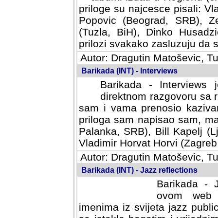
priloge su najcesce pisali: Vl
Popovic (Beograd, SRB), Ze
(Tuzla, BiH), Dinko Husadzi
prilozi svakako zasluzuju da se
Autor: Dragutin Matoševic, Tu
Barikada (INT) - Interviews
Barikada - Interviews 
direktnom razgovoru sa r
sam i vama prenosio kazivan
priloga sam napisao sam, mad
Palanka, SRB), Bill Kapelj (L
Vladimir Horvat Horvi (Zagreb,
Autor: Dragutin Matoševic, Tu
Barikada (INT) - Jazz reflections
Barikada - J
ovom web po
imenima iz svijeta jazz publi