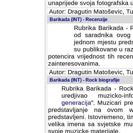
svoja fotografska umijeca.
Autor: Dragutin Matoševic, Tu
Barikada (INT) - Recenzije
Rubrika Barikada - R
od saradnika ovog 
jednom mjestu predst
su publikovane u ra
potencira vrijednost tih rece
zainteresovanima.
Autor: Dragutin Matoševic, Tu
Barikada (INT) - Rock biografije
Rubrika Barikada - Rock
uredjivao muzicko-informa
Muzicari predstavljeni u to
na ovom web portalu cime
Istovremeno, tim nacinom ra
sa svjetske muzicke scene da
materijale.