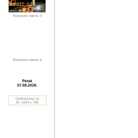
publikovan
dogadjanja
Reklamno mjesto 3
2004. do 2010. godine. Te i
Horvat Horvi (Zagreb, HR)
Šaric (Vinkovci, HR), Vas
Bane Lokner (Zemun, SRB)
imena, mnogima dobro zna
Reklamno mjesto 4
njihove izvjestaje.
Autor: Dragutin Matoševic,
Barikada (INT) - BB Lokner
Petak
Veliko i res
07.08.2026.
Srbije (pa i
Optimizirano za
jedan od angazovanijih s
IE i 1024 x 768
nebrojene recenzije muzic
Njegovi prilozi su razvr
odrednice: ex YU prostor,