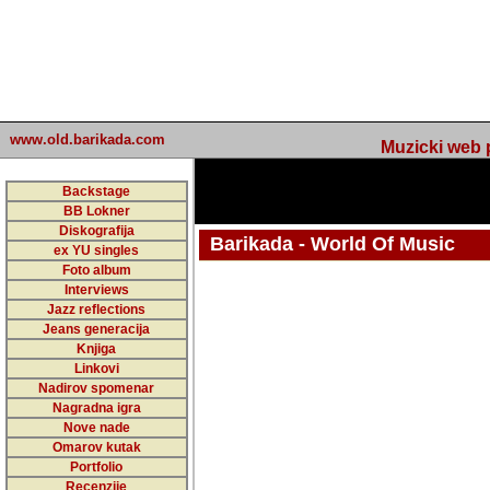
www.old.barikada.com
Muzicki web p
Backstage
BB Lokner
Diskografija
Barikada - World Of Music
ex YU singles
Foto album
Interviews
Jazz reflections
Barikada (INT) - Webmaster / urednik
Jeans generacija
Nakon 74 mj
Knjiga
Linkovi
portala Bari
Nadirov spomenar
zakljuciti 
Nagradna igra
Nove nade
Barikada - W
Omarov kutak
sada. I u sta
Portfolio
Recenzije