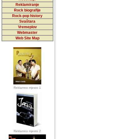
5,000 podstra
Reklamiranje
Rock biografije
da ga temelji
Rock-pop history
vrijednosti kojima smo sv
Svaštara
Vremeplov
Sretan sam da sam u protek
Webmaster
muzicare, svjedociti njih
Web Site Map
muzickim dogadjajima... Sr
mnogi saradnici koji su
doprinosili vrijednosti i v
sam da je i moj web hostin
imala razumijevanja za 
Reklamno mjesto 1
mnogobrojnim posjetitelj
Music, koji ste ga posjeciv
ovoga (nemalog) rada. Hva
Autor: Dragutin Matoševic,
Barikada (INT) - Backstage
Reklamno mjesto 2
Barikada -