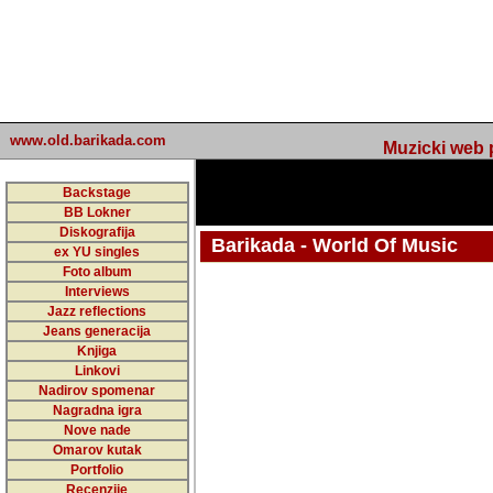
www.old.barikada.com
Muzicki web p
Backstage
BB Lokner
Diskografija
Barikada - World Of Music
ex YU singles
Foto album
Interviews
Jazz reflections
Barikada (INT) - Webmaster / urednik
Jeans generacija
Nakon 74 mj
Knjiga
Linkovi
portala Bari
Nadirov spomenar
zakljuciti 
Nagradna igra
Nove nade
Barikada - W
Omarov kutak
sada. I u sta
Portfolio
Recenzije