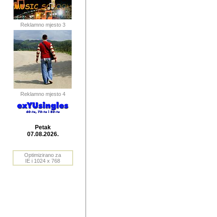
publikovan
dogadjanja
Reklamno mjesto 3
2004. do 2010. godine. Te i
Horvat Horvi (Zagreb, HR)
Šaric (Vinkovci, HR), Vas
Bane Lokner (Zemun, SRB)
imena, mnogima dobro zna
Reklamno mjesto 4
njihove izvjestaje.
Autor: Dragutin Matoševic,
Barikada (INT) - BB Lokner
Petak
Veliko i res
07.08.2026.
Srbije (pa i
Optimizirano za
jedan od angazovanijih s
IE i 1024 x 768
nebrojene recenzije muzic
Njegovi prilozi su razvr
odrednice: ex YU prostor,