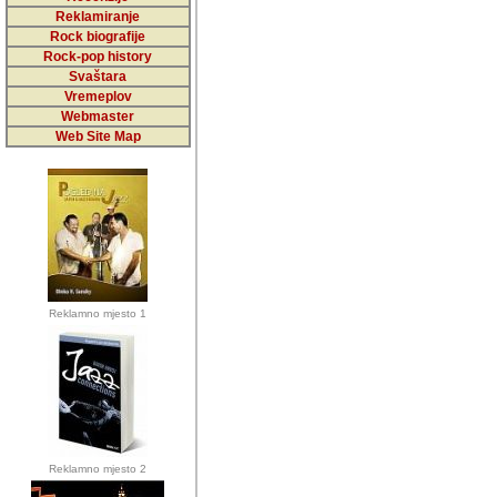
5,000 podstra
Reklamiranje
Rock biografije
da ga temelji
Rock-pop history
vrijednosti kojima smo sv
Svaštara
Vremeplov
Sretan sam da sam u protek
Webmaster
muzicare, svjedociti njih
Web Site Map
muzickim dogadjajima... Sr
mnogi saradnici koji su
doprinosili vrijednosti i v
sam da je i moj web hostin
imala razumijevanja za 
Reklamno mjesto 1
mnogobrojnim posjetitelj
Music, koji ste ga posjeciv
ovoga (nemalog) rada. Hva
Autor: Dragutin Matoševic,
Barikada (INT) - Backstage
Reklamno mjesto 2
Barikada -