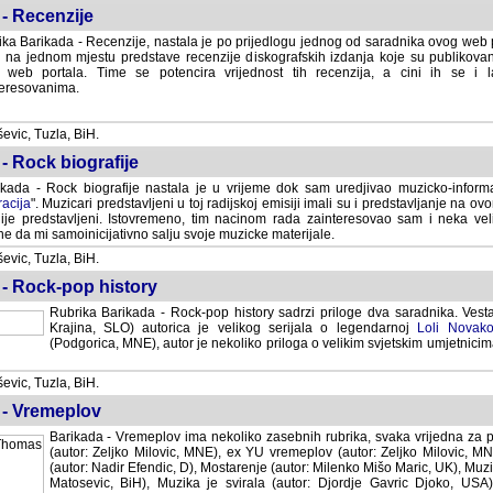
- Recenzije
ka Barikada - Recenzije, nastala je po prijedlogu jednog od saradnika ovog web po
 na jednom mjestu predstave recenzije diskografskih izdanja koje su publikov
web portala. Time se potencira vrijednost tih recenzija, a cini ih se i 
eresovanima.
vic, Tuzla, BiH.
- Rock biografije
kada - Rock biografije nastala je u vrijeme dok sam uredjivao muzicko-informa
acija
". Muzicari predstavljeni u toj radijskoj emisiji imali su i predstavljanje na 
nije predstavljeni. Istovremeno, tim nacinom rada zainteresovao sam i neka ve
 da mi samoinicijativno salju svoje muzicke materijale.
vic, Tuzla, BiH.
 - Rock-pop history
Rubrika Barikada - Rock-pop history sadrzi priloge dva saradnika. Vest
Krajina, SLO) autorica je velikog serijala o legendarnoj
Loli Novako
(Podgorica, MNE), autor je nekoliko priloga o velikim svjetskim umjetnicima
vic, Tuzla, BiH.
 - Vremeplov
Barikada - Vremeplov ima nekoliko zasebnih rubrika, svaka vrijedna za po
(autor: Zeljko Milovic, MNE), ex YU vremeplov (autor: Zeljko Milovic, 
(autor: Nadir Efendic, D), Mostarenje (autor: Milenko Mišo Maric, UK), Muzi
Matosevic, BiH), Muzika je svirala (autor: Djordje Gavric Djoko, USA),