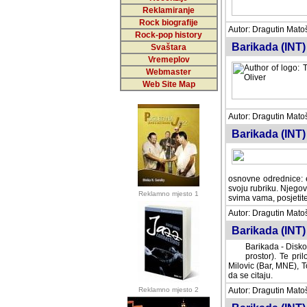
Reklamiranje
Rock biografije
Autor: Dragutin Matoše
Rock-pop history
Barikada (INT)
Svaštara
Vremeplov
Webmaster
Web Site Map
Autor: Dragutin Matoše
Barikada (INT)
odrednice: ex YU pros
Njegovi prilozi su je
Reklamno mjesto 1
posjetiteljima ovog we
Autor: Dragutin Matoše
Barikada (INT) 
Barikada - Diskog
prostor). Te pril
(Bar, MNE), Tomica Ra
citaju.
Reklamno mjesto 2
Autor: Dragutin Matoše