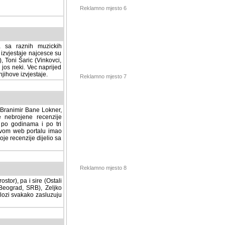
Reklamno mjesto 6
a sa raznih muzickih
izvjestaje najcesce su
, Toni Šaric (Vinkovci,
jos neki. Vec naprijed
ihove izvjestaje.
Reklamno mjesto 7
, Branimir Bane Lokner,
jene recenzije muzickih
nama i po tri osnovne
alu imao svoju rubriku.
 dijelio sa svima vama,
stor), pa i sire (Ostali
Reklamno mjesto 8
ad, SRB), Zeljko Milovic
svakako zasluzuju da se