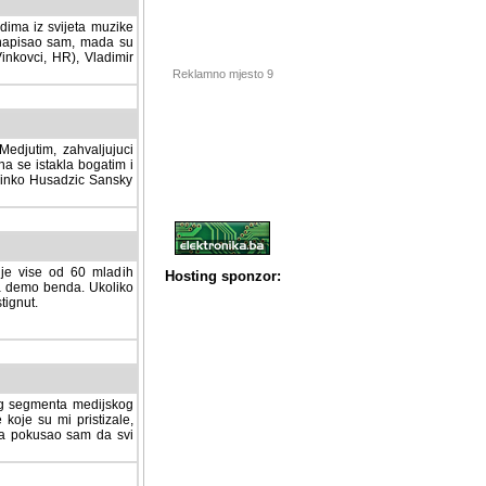
dima iz svijeta muzike
 napisao sam, mada su
Vinkovci, HR), Vladimir
Reklamno mjesto 9
tim, zahvaljujuci veliki
a se istakla bogatim i
 Dinko Husadzic Sansky
 je vise od 60 mladih
demo benda. Ukoliko im
nut.
Hosting sponzor:
tnog segmenta medijskog
 koje su mi pristizale,
afa pokusao sam da svi