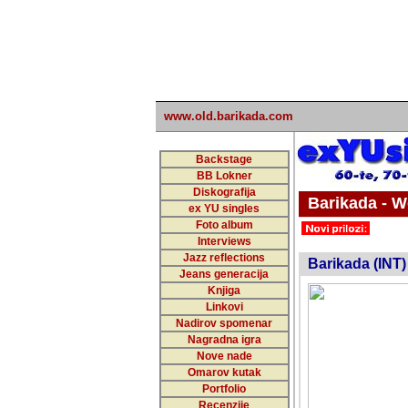
www.old.barikada.com
Backstage
BB Lokner
Diskografija
Barikada - W
ex YU singles
Foto album
undefi
Interviews
Jazz reflections
Barikada (INT)
Jeans generacija
Knjiga
Linkovi
Nadirov spomenar
Nagradna igra
Nove nade
Omarov kutak
Portfolio
Recenzije