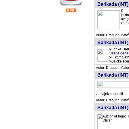
Barikada (INT) 
Rubri
je da
ovog 
zaint
Autor: Dragutin Matoše
Barikada (INT) 
Rubrika Bari
"
Jeans gener
bili komplet
muzicke scene
Autor: Dragutin Matoše
Barikada (INT)
zauvijek napustili.
Autor: Dragutin Matoše
Barikada (INT)