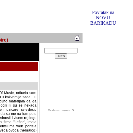
Povratak na
NOVU
BARIKADU
ire)
f Music, odlucio sam
u u kakvom je sada. I u
oljno materijala da ga
 ili su se nekada desile.
e, svjedociti njihovim
me na tom putu pratili
i i visem rejtingu ovog
Reklamno mjesto 5
irma "Leftor", imala
titeljima web portala
og svega ovoga (nemalog)