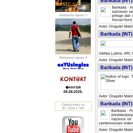
Barikada (INT) 
Barikada - In
saznavao sam
Reklamno mjesto 3
priloge dali 
Horvat Horvi 
Autor: Dragutin Matoše
Barikada (INT) 
(Velika Ludina, HR). N
Reklamno mjesto 4
Autor: Dragutin Matoše
Barikada (INT)
�etvrtak
06.08.2026.
Autor: Dragutin Matoše
Barikada (INT) 
Optimizirano za
IE i 1024 x 768
Barikada - Po
predstavljanj
najcesce od s
zainteresovani sistemo
Autor: Dragutin Matoše