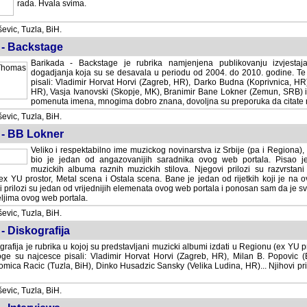
rada. Hvala svima.
vic, Tuzla, BiH.
 - Backstage
Barikada - Backstage je rubrika namjenjena publikovanju izvjestaj
dogadjanja koja su se desavala u periodu od 2004. do 2010. godine. Te 
pisali: Vladimir Horvat Horvi (Zagreb, HR), Darko Budna (Koprivnica, HR)
HR), Vasja Ivanovski (Skopje, MK), Branimir Bane Lokner (Zemun, SRB) i 
pomenuta imena, mnogima dobro znana, dovoljna su preporuka da citate nj
vic, Tuzla, BiH.
 - BB Lokner
Veliko i respektabilno ime muzickog novinarstva iz Srbije (pa i Regiona)
bio je jedan od angazovanijih saradnika ovog web portala. Pisao je nebro
albuma raznih muzickih stilova. Njegovi prilozi su razvrstani po godi
tor, Metal scena i Ostala scena. Bane je jedan od rijetkih koji je na ovom web port
dan od vrijednijih elemenata ovog web portala i ponosan sam da je svoje recenzije
b portala.
vic, Tuzla, BiH.
- Diskografija
rafija je rubrika u kojoj su predstavljani muzicki albumi izdati u Regionu (ex YU pro
oge su najcesce pisali: Vladimir Horvat Horvi (Zagreb, HR), Milan B. Popovic (Beogr
cic (Tuzla, BiH), Dinko Husadzic Sansky (Velika Ludina, HR)... Njihovi prilozi 
vic, Tuzla, BiH.