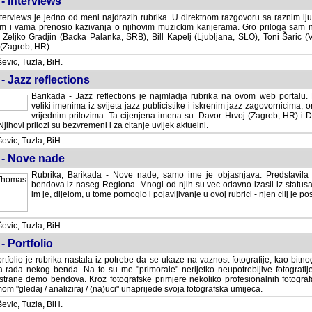
- Interviews
terviews je jedno od meni najdrazih rubrika. U direktnom razgovoru sa raznim lju
 i vama prenosio kazivanja o njihovim muzickim karijerama. Gro priloga sam
i Zeljko Gradjin (Backa Palanka, SRB), Bill Kapelj (Ljubljana, SLO), Toni Šaric (
(Zagreb, HR)...
vic, Tuzla, BiH.
- Jazz reflections
Barikada - Jazz reflections je najmladja rubrika na ovom web portalu. Medju
imenima iz svijeta jazz publicistike i iskrenim jazz zagovornicima, on
vrijednim prilozima. Ta cijenjena imena su: Davor Hrvoj (Zagreb, HR) i
jihovi prilozi su bezvremeni i za citanje uvijek aktuelni.
vic, Tuzla, BiH.
 - Nove nade
Rubrika, Barikada - Nove nade, samo ime je objasnjava. Predstavila
bendova iz naseg Regiona. Mnogi od njih su vec odavno izasli iz statusa 
je, dijelom, u tome pomoglo i pojavljivanje u ovoj rubrici - njen cilj je postig
vic, Tuzla, BiH.
- Portfolio
rtfolio je rubrika nastala iz potrebe da se ukaze na vaznost fotografije, kao bi
a rada nekog benda. Na to su me "primorale" nerijetko neupotrebljive fotografije
trane demo bendova. Kroz fotografske primjere nekoliko profesionalnih fotogr
m "gledaj / analiziraj / (na)uci" unaprijede svoja fotografska umijeca.
vic, Tuzla, BiH.