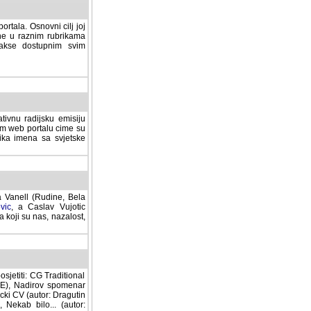
rtala. Osnovni cilj joj
ane u raznim rubrikama
lakse dostupnim svim
tivnu radijsku emisiju
ovom web portalu cime su
lika imena sa svjetske
a Vanell (Rudine, Bela
vic
, a Caslav Vujotic
 koji su nas, nazalost,
sjetiti: CG Traditional
MNE), Nadirov spomenar
cki CV (autor: Dragutin
 Nekab bilo... (autor: