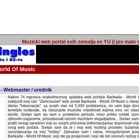
Muzicki web portal svih zemalja ex YU (i jos malo s
orld Of Music
ned
 - Webmaster / urednik
Nakon 74 mjeseca svakodnevnog updatea web portala Barikada - World O
zakljuciti svoj rad. "Zamrzavam" web portal Barikada - World Of Music u stanj
stanju "hibernacije", sa svojih vise od 5,000 podstranica, on vam daje dov
temeljito iscitavate, da istrazujete muzicke vrijednosti kojima smo svi svjedocili
Sretan sam da sam u proteklom periodu imao priliku sretati razne muzicar
uspjesima, prisustvovati raznim muzickim dogadjajima... Sretan sam da su 
mnogi saradnici koji su svojim prilozima (informacijama) doprinosili vrijednost
web portala. Sretan sam da je i moj web hosting provider, tuzlanska f
razumijevanja za moj "hobby". Zahvalan sam i vama, mnogobrojnim posje
Barikada - World Of Music, koji ste ga posjecivali i koji ste bili osnovni razl