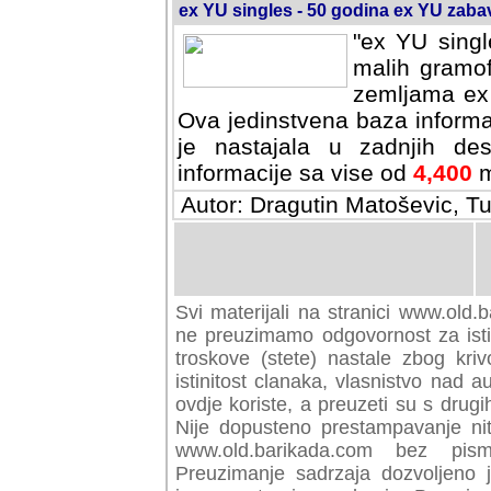
ex YU singles - 50 godina ex YU zab
"ex YU singl
malih gramof
zemljama ex 
Ova jedinstvena baza informa
je nastajala u zadnjih des
informacije sa vise od
4,400
m
Autor: Dragutin Matoševic, Tu
Svi materijali na stranici www.old.b
preuzimamo odgovornost za istini
troskove (stete) nastale zbog kriv
istinitost clanaka, vlasnistvo nad au
ovdje koriste, a preuzeti su s drugi
Nije dopusteno prestampavanje nit
www.old.barikada.com bez pism
Preuzimanje sadrzaja dozvoljeno 