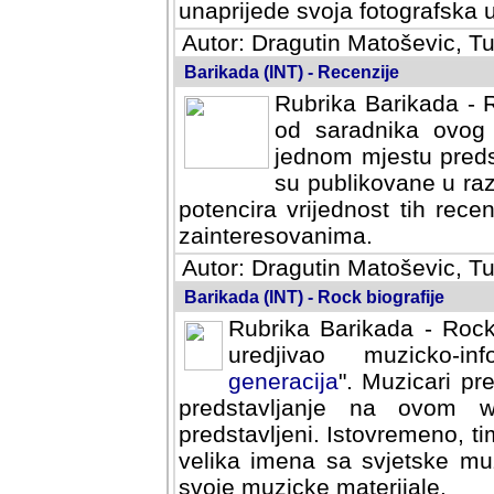
svoja fotografska umijeca.
Autor: Dragutin Matoševic, Tu
Barikada (INT) - Recenzije
Rubrika Barikada - R
od saradnika ovog 
jednom mjestu predst
su publikovane u ra
potencira vrijednost tih rece
zainteresovanima.
Autor: Dragutin Matoševic, Tu
Barikada (INT) - Rock biografije
Rubrika Barikada - Rock
uredjivao muzicko-informa
Muzicari predstavljeni u to
na ovom web portalu cime
Istovremeno, tim nacinom ra
sa svjetske muzicke scene da
materijale.