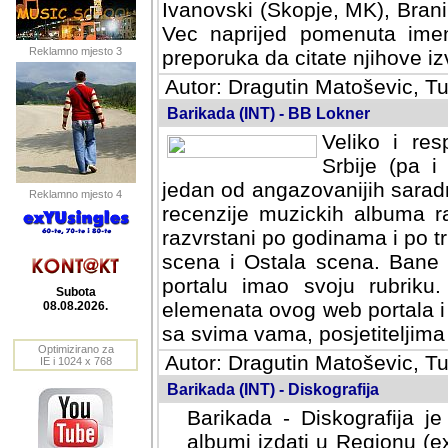
Ivanovski (Skopje, MK), Bran
Vec naprijed pomenuta ime
Reklamno mjesto 3
preporuka da citate njihove izv
Autor: Dragutin Matoševic, Tu
Barikada (INT) - BB Lokner
Veliko i res
Srbije (pa i
jedan od angazovanijih sarad
Reklamno mjesto 4
recenzije muzickih albuma ra
razvrstani po godinama i po t
scena i Ostala scena. Bane 
portalu imao svoju rubriku.
Subota
elemenata ovog web portala i 
08.08.2026.
sa svima vama, posjetiteljima
Optimizirano za
Autor: Dragutin Matoševic, Tu
IE i 1024 x 768
Barikada (INT) - Diskografija
Barikada - Diskografija je
albumi izdati u Regionu (ex 