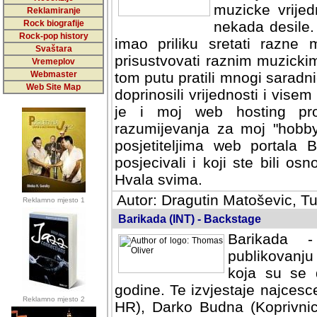
muzicke vrijed
Reklamiranje
Rock biografije
nekada desile
Rock-pop history
imao priliku sretati razne 
Svaštara
prisustvovati raznim muzick
Vremeplov
Webmaster
tom putu pratili mnogi saradni
Web Site Map
doprinosili vrijednosti i vise
je i moj web hosting prov
razumijevanja za moj "hobb
posjetiteljima web portala 
posjecivali i koji ste bili o
Hvala svima.
Autor: Dragutin Matoševic, Tu
Reklamno mjesto 1
Barikada (INT) - Backstage
Barikada -
publikovanju
koja su se 
godine. Te izvjestaje najcesce
Reklamno mjesto 2
HR), Darko Budna (Koprivnic