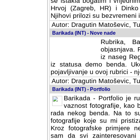
se istakla bogatim i vrijedni
Hrvoj (Zagreb, HR) i Dinko
Njihovi prilozi su bezvremeni i
Autor: Dragutin Matoševic, Tu
Barikada (INT) - Nove nade
Rubrika, B
objasnjava. 
iz naseg Reg
iz statusa demo benda. Uko
pojavljivanje u ovoj rubrici - nj
Autor: Dragutin Matoševic, Tu
Barikada (INT) - Portfolio
Barikada - Portfolio je 
vaznost fotografije, kao
rada nekog benda. Na to su 
fotografije koje su mi pristiz
fotografske primjere nekolik
svi zainteresovani sistemom "