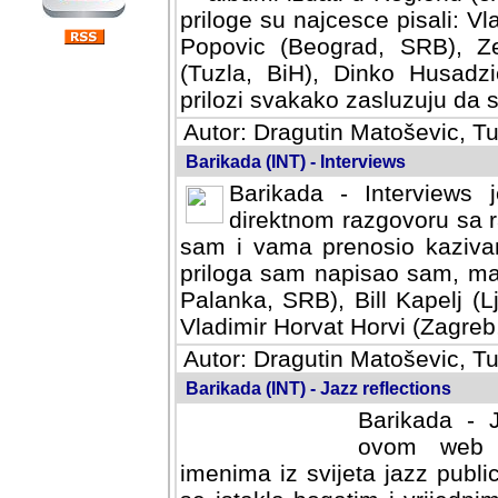
priloge su najcesce pisali: Vl
Popovic (Beograd, SRB), Ze
(Tuzla, BiH), Dinko Husadzi
prilozi svakako zasluzuju da se
Autor: Dragutin Matoševic, Tu
Barikada (INT) - Interviews
Barikada - Interviews 
direktnom razgovoru sa r
sam i vama prenosio kazivan
priloga sam napisao sam, mad
Palanka, SRB), Bill Kapelj (L
Vladimir Horvat Horvi (Zagreb,
Autor: Dragutin Matoševic, Tu
Barikada (INT) - Jazz reflections
Barikada - J
ovom web po
imenima iz svijeta jazz publi