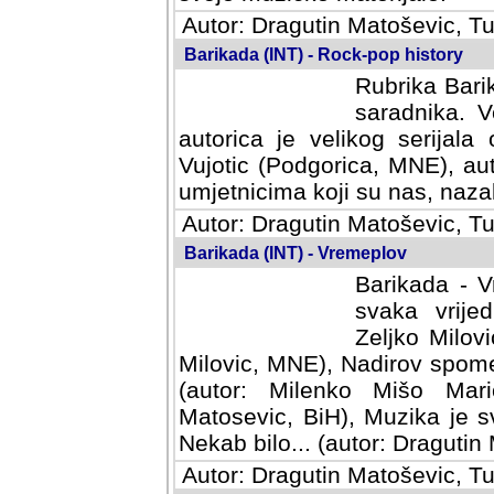
Autor: Dragutin Matoševic, Tu
Barikada (INT) - Rock-pop history
Rubrika Barik
saradnika. V
autorica je velikog serijal
Vujotic (Podgorica, MNE), aut
umjetnicima koji su nas, nazalo
Autor: Dragutin Matoševic, Tu
Barikada (INT) - Vremeplov
Barikada - V
svaka vrijedna
Milovic, MNE)
MNE), Nadirov spomenar (auto
Milenko Mišo Maric, UK), Muz
Muzika je svirala (autor: D
(autor: Dragutin Matosevic, BiH
Autor: Dragutin Matoševic, Tu