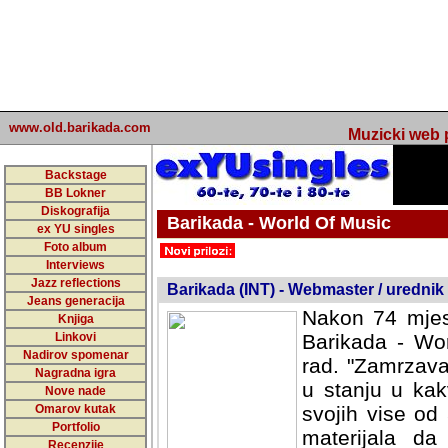
www.old.barikada.com
Muzicki web p
Backstage
BB Lokner
Diskografija
Barikada - World Of Music
ex YU singles
Foto album
undefined
Interviews
Jazz reflections
Barikada (INT) - Webmaster / urednik
Jeans generacija
Nakon 74 mjes
Knjiga
Linkovi
Barikada - Wor
Nadirov spomenar
rad. "Zamrzava
Nagradna igra
u stanju u kak
Nove nade
Omarov kutak
svojih vise od
Portfolio
materijala da 
Recenzije