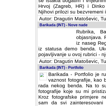
se istakla bogatim i vrijedni
Hrvoj (Zagreb, HR) i Dinko
Njihovi prilozi su bezvremeni i
Autor: Dragutin Matoševic, Tu
Barikada (INT) - Nove nade
Rubrika, B
objasnjava. 
iz naseg Reg
iz statusa demo benda. Uko
pojavljivanje u ovoj rubrici - nj
Autor: Dragutin Matoševic, Tu
Barikada (INT) - Portfolio
Barikada - Portfolio je 
vaznost fotografije, kao
rada nekog benda. Na to su 
fotografije koje su mi pristiz
fotografske primjere nekolik
svi zainteresovani sistemom "