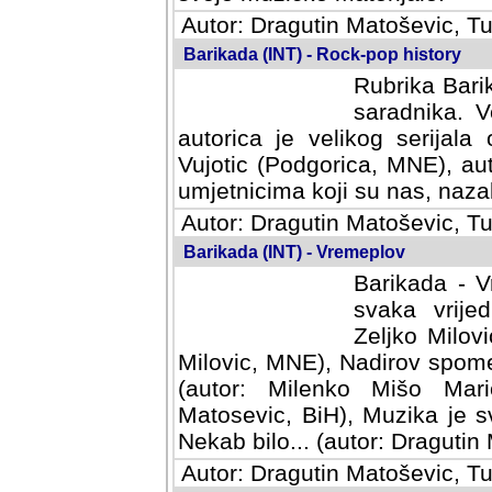
Autor: Dragutin Matoševic, Tu
Barikada (INT) - Rock-pop history
Rubrika Barik
saradnika. V
autorica je velikog serijal
Vujotic (Podgorica, MNE), aut
umjetnicima koji su nas, nazalo
Autor: Dragutin Matoševic, Tu
Barikada (INT) - Vremeplov
Barikada - V
svaka vrijedna
Milovic, MNE)
MNE), Nadirov spomenar (auto
Milenko Mišo Maric, UK), Muz
Muzika je svirala (autor: D
(autor: Dragutin Matosevic, BiH
Autor: Dragutin Matoševic, Tu