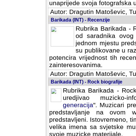
svoja fotografska umijeca.
Autor: Dragutin Matoševic, Tu
Barikada (INT) - Recenzije
Rubrika Barikada - R
od saradnika ovog 
jednom mjestu predst
su publikovane u ra
potencira vrijednost tih rece
zainteresovanima.
Autor: Dragutin Matoševic, Tu
Barikada (INT) - Rock biografije
Rubrika Barikada - Rock
uredjivao muzicko-informa
Muzicari predstavljeni u to
na ovom web portalu cime
Istovremeno, tim nacinom ra
sa svjetske muzicke scene da
materijale.