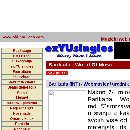
www.old.barikada.com
Muzicki web p
Backstage
BB Lokner
Diskografija
Barikada - World Of Music
ex YU singles
Foto album
undefined
Interviews
Jazz reflections
Barikada (INT) - Webmaster / urednik
Jeans generacija
Nakon 74 mjes
Knjiga
Linkovi
Barikada - Wor
Nadirov spomenar
rad. "Zamrzava
Nagradna igra
u stanju u kak
Nove nade
Omarov kutak
svojih vise od
Portfolio
materijala da 
Recenzije