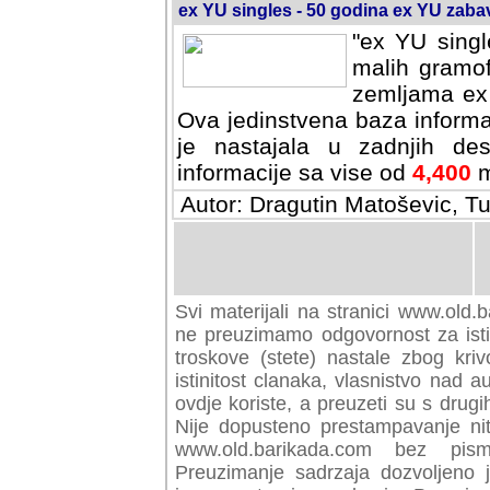
ex YU singles - 50 godina ex YU zab
"ex YU singl
malih gramof
zemljama ex 
Ova jedinstvena baza informa
je nastajala u zadnjih des
informacije sa vise od
4,400
m
Autor: Dragutin Matoševic, Tu
Svi materijali na stranici www.old.b
preuzimamo odgovornost za istini
troskove (stete) nastale zbog kriv
istinitost clanaka, vlasnistvo nad au
ovdje koriste, a preuzeti su s drugi
Nije dopusteno prestampavanje nit
www.old.barikada.com bez pism
Preuzimanje sadrzaja dozvoljeno 