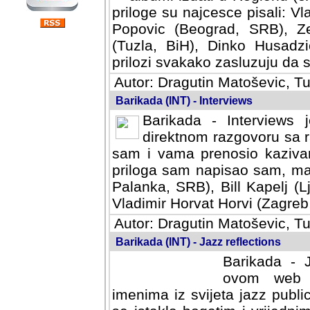
priloge su najcesce pisali: Vl
Popovic (Beograd, SRB), Ze
(Tuzla, BiH), Dinko Husadzi
prilozi svakako zasluzuju da se
Autor: Dragutin Matoševic, Tu
Barikada (INT) - Interviews
Barikada - Interviews 
direktnom razgovoru sa r
sam i vama prenosio kazivan
priloga sam napisao sam, mad
Palanka, SRB), Bill Kapelj (L
Vladimir Horvat Horvi (Zagreb,
Autor: Dragutin Matoševic, Tu
Barikada (INT) - Jazz reflections
Barikada - J
ovom web po
imenima iz svijeta jazz publi