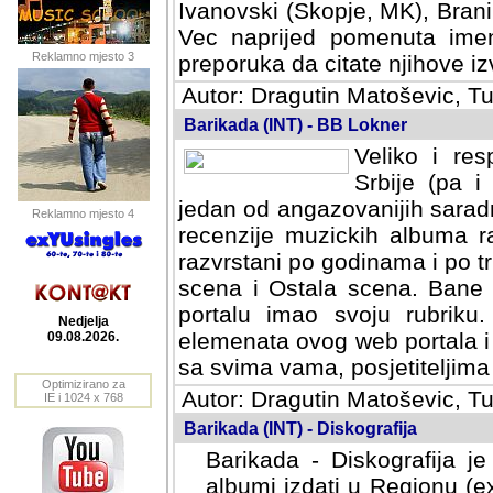
Ivanovski (Skopje, MK), Bran
Vec naprijed pomenuta ime
Reklamno mjesto 3
preporuka da citate njihove izv
Autor: Dragutin Matoševic, Tu
Barikada (INT) - BB Lokner
Veliko i res
Srbije (pa i
jedan od angazovanijih sarad
Reklamno mjesto 4
recenzije muzickih albuma ra
razvrstani po godinama i po t
scena i Ostala scena. Bane 
portalu imao svoju rubriku.
Nedjelja
elemenata ovog web portala i 
09.08.2026.
sa svima vama, posjetiteljima
Optimizirano za
Autor: Dragutin Matoševic, Tu
IE i 1024 x 768
Barikada (INT) - Diskografija
Barikada - Diskografija je
albumi izdati u Regionu (ex 