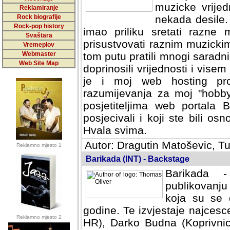
muzicke vrijed
Reklamiranje
Rock biografije
nekada desile
Rock-pop history
imao priliku sretati razne 
Svaštara
prisustvovati raznim muzick
Vremeplov
Webmaster
tom putu pratili mnogi saradni
Web Site Map
doprinosili vrijednosti i vise
je i moj web hosting prov
razumijevanja za moj "hobb
posjetiteljima web portala 
posjecivali i koji ste bili o
Hvala svima.
Autor: Dragutin Matoševic, Tu
Reklamno mjesto 1
Barikada (INT) - Backstage
Barikada -
publikovanju
koja su se 
godine. Te izvjestaje najcesce
Reklamno mjesto 2
HR), Darko Budna (Koprivnic