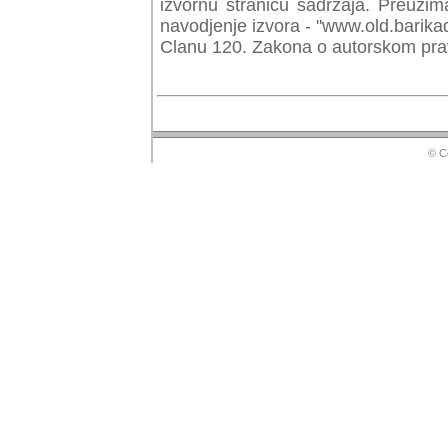
izvornu stranicu sadrzaja. Preuzim
navodjenje izvora - "www.old.barika
Clanu 120. Zakona o autorskom prav
© Copyr