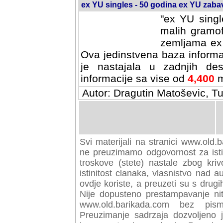
ex YU singles - 50 godina ex YU zab
"ex YU singl
malih gramof
zemljama ex 
Ova jedinstvena baza informa
je nastajala u zadnjih des
informacije sa vise od
4,400
m
Autor: Dragutin Matoševic, Tu
Svi materijali na stranici www.old.b
preuzimamo odgovornost za istini
troskove (stete) nastale zbog kriv
istinitost clanaka, vlasnistvo nad au
ovdje koriste, a preuzeti su s drugi
Nije dopusteno prestampavanje nit
www.old.barikada.com bez pism
Preuzimanje sadrzaja dozvoljeno 