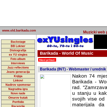
www.old.barikada.com
Muzicki web p
Backstage
BB Lokner
Diskografija
Barikada - World Of Music
ex YU singles
Foto album
undefined
Interviews
Jazz reflections
Barikada (INT) - Webmaster / urednik
Jeans generacija
Nakon 74 mjes
Knjiga
Linkovi
Barikada - Wor
Nadirov spomenar
rad. "Zamrzava
Nagradna igra
u stanju u kak
Nove nade
Omarov kutak
svojih vise od
Portfolio
materijala da 
Recenzije