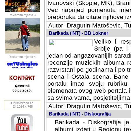
Ivanovski (Skopje, MK), Bran
Vec naprijed pomenuta ime
Reklamno mjesto 3
preporuka da citate njihove izv
Autor: Dragutin Matoševic, Tu
Barikada (INT) - BB Lokner
Veliko i res
Srbije (pa i
jedan od angazovanijih sarad
Reklamno mjesto 4
recenzije muzickih albuma ra
razvrstani po godinama i po t
scena i Ostala scena. Bane 
portalu imao svoju rubriku.
�etvrtak
elemenata ovog web portala i 
06.08.2026.
sa svima vama, posjetiteljima
Optimizirano za
Autor: Dragutin Matoševic, Tu
IE i 1024 x 768
Barikada (INT) - Diskografija
Barikada - Diskografija je
albumi izdati u Regionu (ex 