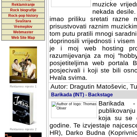
muzicke vrijed
Reklamiranje
Rock biografije
nekada desile
Rock-pop history
imao priliku sretati razne 
Svaštara
prisustvovati raznim muzick
Vremeplov
Webmaster
tom putu pratili mnogi saradni
Web Site Map
doprinosili vrijednosti i vise
je i moj web hosting prov
razumijevanja za moj "hobb
posjetiteljima web portala 
posjecivali i koji ste bili o
Hvala svima.
Autor: Dragutin Matoševic, Tu
Reklamno mjesto 1
Barikada (INT) - Backstage
Barikada -
publikovanju
koja su se 
godine. Te izvjestaje najcesce
Reklamno mjesto 2
HR), Darko Budna (Koprivnic