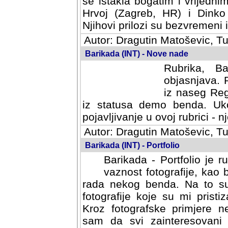
se istakla bogatim i vrijedni
Hrvoj (Zagreb, HR) i Dinko
Njihovi prilozi su bezvremeni i
Autor: Dragutin Matoševic, Tu
Barikada (INT) - Nove nade
Rubrika, B
objasnjava. 
iz naseg Reg
iz statusa demo benda. Uko
pojavljivanje u ovoj rubrici - nj
Autor: Dragutin Matoševic, Tu
Barikada (INT) - Portfolio
Barikada - Portfolio je 
vaznost fotografije, kao
rada nekog benda. Na to su 
fotografije koje su mi pristiz
fotografske primjere nekolik
svi zainteresovani sistemom "