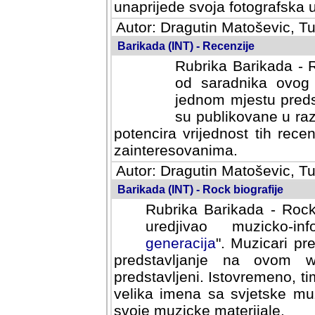
svoja fotografska umijeca.
Autor: Dragutin Matoševic, Tu
Barikada (INT) - Recenzije
Rubrika Barikada - R
od saradnika ovog 
jednom mjestu predst
su publikovane u ra
potencira vrijednost tih rece
zainteresovanima.
Autor: Dragutin Matoševic, Tu
Barikada (INT) - Rock biografije
Rubrika Barikada - Rock
uredjivao muzicko-informa
Muzicari predstavljeni u to
na ovom web portalu cime
Istovremeno, tim nacinom ra
sa svjetske muzicke scene da
materijale.