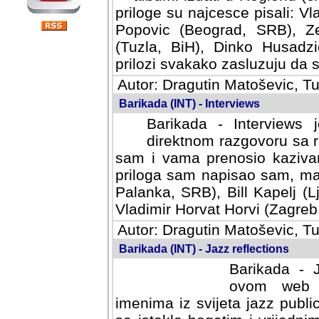
priloge su najcesce pisali: Vl
Popovic (Beograd, SRB), Ze
(Tuzla, BiH), Dinko Husadzi
prilozi svakako zasluzuju da se
Autor: Dragutin Matoševic, Tu
Barikada (INT) - Interviews
Barikada - Interviews 
direktnom razgovoru sa r
sam i vama prenosio kazivan
priloga sam napisao sam, mad
Palanka, SRB), Bill Kapelj (L
Vladimir Horvat Horvi (Zagreb,
Autor: Dragutin Matoševic, Tu
Barikada (INT) - Jazz reflections
Barikada - J
ovom web po
imenima iz svijeta jazz publi