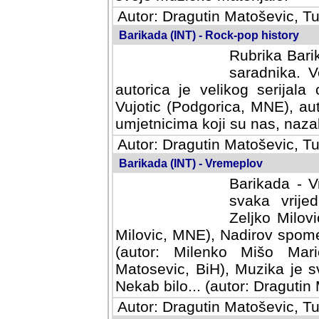
Autor: Dragutin Matoševic, Tu
Barikada (INT) - Rock-pop history
Rubrika Barik
saradnika. V
autorica je velikog serijal
Vujotic (Podgorica, MNE), aut
umjetnicima koji su nas, nazalo
Autor: Dragutin Matoševic, Tu
Barikada (INT) - Vremeplov
Barikada - V
svaka vrijedna
Milovic, MNE)
MNE), Nadirov spomenar (auto
Milenko Mišo Maric, UK), Muz
Muzika je svirala (autor: D
(autor: Dragutin Matosevic, BiH
Autor: Dragutin Matoševic, Tu