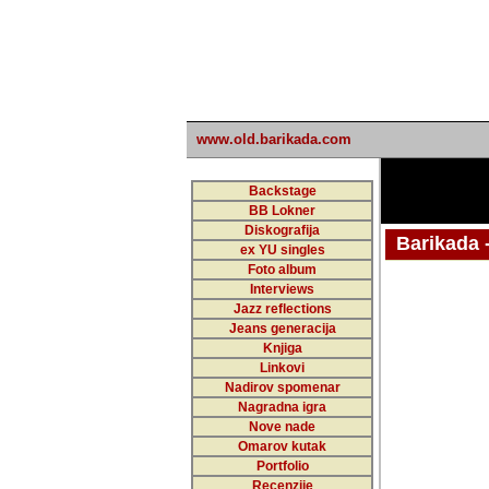
www.old.barikada.com
Backstage
BB Lokner
Diskografija
Barikada - W
ex YU singles
Foto album
Interviews
Jazz reflections
Barikada (INT)
Jeans generacija
Knjiga
Linkovi
Nadirov spomenar
Nagradna igra
Nove nade
Omarov kutak
Portfolio
Recenzije