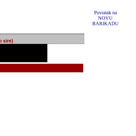
Povratak na
NOVU
BARIKADU
ire)
f Music, odlucio sam
u u kakvom je sada. I u
oljno materijala da ga
 ili su se nekada desile.
e, svjedociti njihovim
me na tom putu pratili
i i visem rejtingu ovog
Reklamno mjesto 5
irma "Leftor", imala
titeljima web portala
og svega ovoga (nemalog)