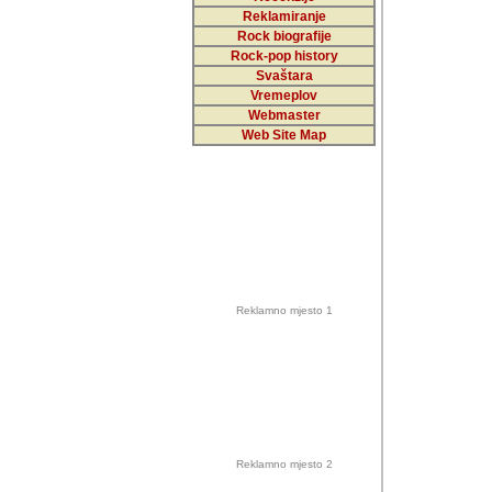
Reklamiranje
Rock biografije
Autor: Dragutin Matoše
Rock-pop history
Barikada (INT)
Svaštara
Vremeplov
Webmaster
Web Site Map
Autor: Dragutin Matoše
Barikada (INT)
odrednice: ex YU pros
Njegovi prilozi su je
Reklamno mjesto 1
posjetiteljima ovog we
Autor: Dragutin Matoše
Barikada (INT) 
Barikada - Diskog
prostor). Te pril
(Bar, MNE), Tomica Ra
citaju.
Reklamno mjesto 2
Autor: Dragutin Matoše