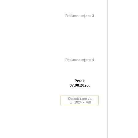
Barikada (INT) 
Barikada - In
saznavao sam
Reklamno mjesto 3
priloge dali 
Horvat Horvi 
Autor: Dragutin Matoše
Barikada (INT) 
(Velika Ludina, HR). N
Reklamno mjesto 4
Autor: Dragutin Matoše
Barikada (INT)
Petak
07.08.2026.
Autor: Dragutin Matoše
Barikada (INT) 
Optimizirano za
IE i 1024 x 768
Barikada - Po
predstavljanj
najcesce od s
zainteresovani sistemo
Autor: Dragutin Matoše