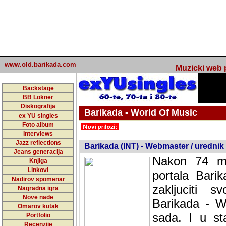
www.old.barikada.com
Muzicki web p
Backstage
BB Lokner
Diskografija
Barikada - World Of Music
ex YU singles
Foto album
undefined
Interviews
Jazz reflections
Barikada (INT) - Webmaster / urednik
Jeans generacija
Nakon 74 mj
Knjiga
Linkovi
portala Bari
Nadirov spomenar
zakljuciti 
Nagradna igra
Nove nade
Barikada - W
Omarov kutak
sada. I u sta
Portfolio
Recenzije