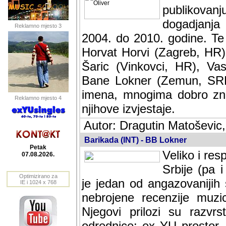
publikovan
dogadjanja
Reklamno mjesto 3
2004. do 2010. godine. Te i
Horvat Horvi (Zagreb, HR)
Šaric (Vinkovci, HR), Vas
Bane Lokner (Zemun, SRB)
imena, mnogima dobro zna
Reklamno mjesto 4
njihove izvjestaje.
Autor: Dragutin Matoševic,
Barikada (INT) - BB Lokner
Petak
Veliko i res
07.08.2026.
Srbije (pa i
Optimizirano za
jedan od angazovanijih s
IE i 1024 x 768
nebrojene recenzije muzic
Njegovi prilozi su razvr
odrednice: ex YU prostor,