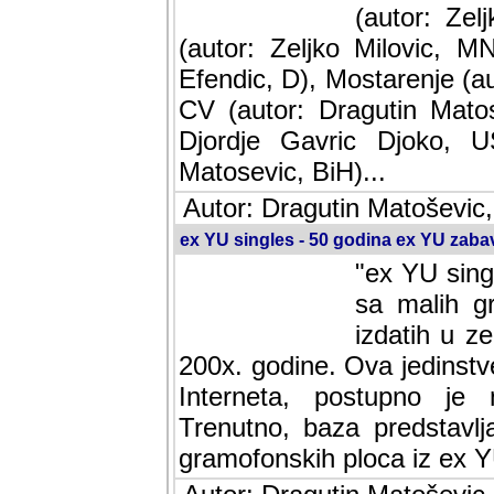
(autor: Ze
(autor: Zeljko Milovic, M
Efendic, D), Mostarenje (a
CV (autor: Dragutin Matos
Djordje Gavric Djoko, US
Matosevic, BiH)...
Autor: Dragutin Matoševic,
ex YU singles - 50 godina ex YU zab
"ex YU sing
sa malih g
izdatih u z
200x. godine. Ova jedinst
Interneta, postupno je nast
baza predstavlja informaci
ploca iz ex YU.