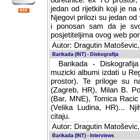
jedan od rijetkih koji je n
Njegovi prilozi su jedan od
i ponosan sam da je svoj
posjetiteljima ovog web por
Autor: Dragutin Matoševic,
Barikada (INT) - Diskografija
Barikada - Diskografija
muzicki albumi izdati u Reg
prostor). Te priloge su n
(Zagreb, HR), Milan B. Po
(Bar, MNE), Tomica Racic 
(Velika Ludina, HR)... Nj
citaju.
Autor: Dragutin Matoševic,
Barikada (INT) - Interviews