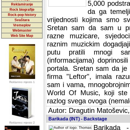
5,000 podstra
Reklamiranje
Rock biografije
da ga temelji
Rock-pop history
vrijednosti kojima smo sv
Svaštara
Vremeplov
Sretan sam da sam u protek
Webmaster
muzicare, svjedociti njih
Web Site Map
muzickim dogadjajima... Sr
mnogi saradnici koji su
doprinosili vrijednosti i v
sam da je i moj web hostin
imala razumijevanja za 
Reklamno mjesto 1
mnogobrojnim posjetitelj
Music, koji ste ga posjeciv
ovoga (nemalog) rada. Hva
Autor: Dragutin Matoševic,
Barikada (INT) - Backstage
Reklamno mjesto 2
Barikada -