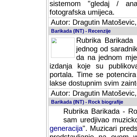
sistemom "gledaj / anal
fotografska umijeca.
Autor: Dragutin Matoševic,
Barikada (INT) - Recenzije
Rubrika Barikada -
jednog od saradnika
da na jednom mjes
izdanja koje su publik
portala. Time se potencira 
lakse dostupnim svim zain
Autor: Dragutin Matoševic,
Barikada (INT) - Rock biografije
Rubrika Barikada - Roc
sam uredjivao muzicko-
generacija
". Muzicari predst
predstavljanje na ovom w