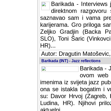
Barikada - Interviews 
direktnom razgovoru 
saznavao sam i vama pren
karijerama. Gro priloga sa
Zeljko Gradjin (Backa Pal
SLO), Toni Šaric (Vinkovci
HR)...
Autor: Dragutin Matoševic,
Barikada (INT) - Jazz reflections
Barikada - J
ovom web po
imenima iz svijeta jazz pub
ona se istakla bogatim i v
su: Davor Hrvoj (Zagreb, 
Ludina, HR). Njihovi pril
aktuelni.