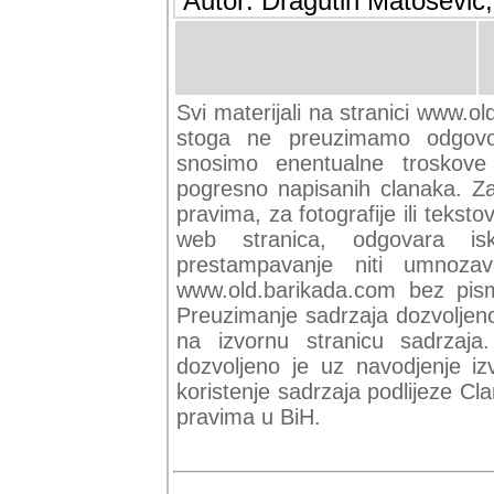
Autor: Dragutin Matoševic,
Svi materijali na stranici www.ol
stoga ne preuzimamo odgovor
snosimo enentualne troskove (
pogresno napisanih clanaka. Za 
pravima, za fotografije ili teksto
web stranica, odgovara isk
prestampavanje niti umnozav
www.old.barikada.com bez pism
Preuzimanje sadrzaja dozvoljeno
na izvornu stranicu sadrzaja
dozvoljeno je uz navodjenje iz
koristenje sadrzaja podlijeze C
pravima u BiH.