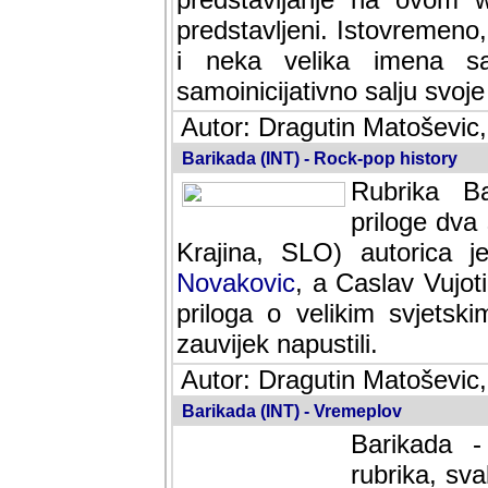
predstavljeni. Istovremen
i neka velika imena s
samoinicijativno salju svoje
Autor: Dragutin Matoševic,
Barikada (INT) - Rock-pop history
Rubrika Bari
dva saradnik
SLO) autorica je velikog s
Caslav Vujotic (Podgorica
velikim svjetskim umjetni
napustili.
Autor: Dragutin Matoševic,
Barikada (INT) - Vremeplov
Barikada -
rubrika, sva