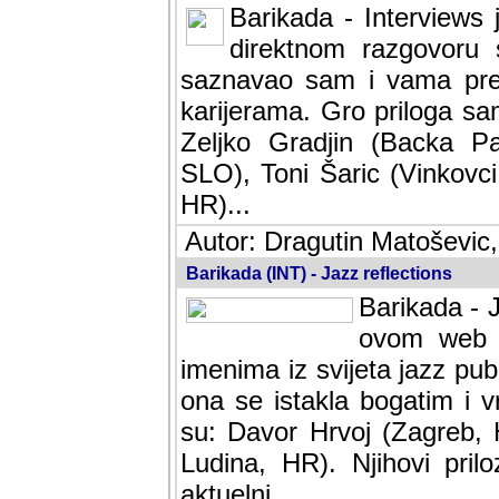
Barikada - Interviews 
direktnom razgovoru 
saznavao sam i vama pren
karijerama. Gro priloga sa
Zeljko Gradjin (Backa Pal
SLO), Toni Šaric (Vinkovci
HR)...
Autor: Dragutin Matoševic,
Barikada (INT) - Jazz reflections
Barikada - J
ovom web po
imenima iz svijeta jazz pub
ona se istakla bogatim i v
su: Davor Hrvoj (Zagreb, 
Ludina, HR). Njihovi pril
aktuelni.