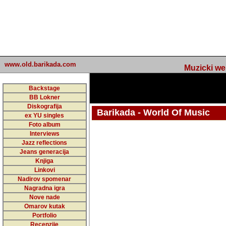
www.old.barikada.com
Muzicki web p
Backstage
BB Lokner
Diskografija
Barikada - World Of Music
ex YU singles
Foto album
Interviews
Jazz reflections
Barikada (INT) - Webmaster / urednik
Jeans generacija
Nakon 74 mj
Knjiga
Linkovi
portala Bari
Nadirov spomenar
zakljuciti 
Nagradna igra
Nove nade
Barikada - W
Omarov kutak
sada. I u sta
Portfolio
Recenzije