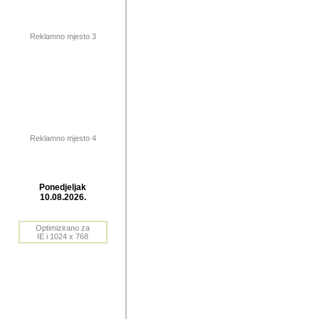
publikovan
dogadjanja
Reklamno mjesto 3
2004. do 2010. godine. Te i
Horvat Horvi (Zagreb, HR)
Šaric (Vinkovci, HR), Vas
Bane Lokner (Zemun, SRB)
imena, mnogima dobro zna
Reklamno mjesto 4
njihove izvjestaje.
Autor: Dragutin Matoševic,
Barikada (INT) - BB Lokner
Ponedjeljak
Veliko i res
10.08.2026.
Srbije (pa i
Optimizirano za
jedan od angazovanijih s
IE i 1024 x 768
nebrojene recenzije muzic
Njegovi prilozi su razvr
odrednice: ex YU prostor,