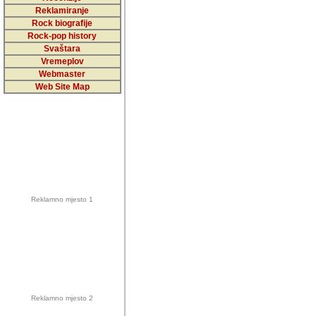
5,000 podstra
Reklamiranje
Rock biografije
da ga temelji
Rock-pop history
vrijednosti kojima smo sv
Svaštara
Vremeplov
Sretan sam da sam u protek
Webmaster
muzicare, svjedociti njih
Web Site Map
muzickim dogadjajima... Sr
mnogi saradnici koji su
doprinosili vrijednosti i v
sam da je i moj web hostin
imala razumijevanja za 
Reklamno mjesto 1
mnogobrojnim posjetitelj
Music, koji ste ga posjeciv
ovoga (nemalog) rada. Hva
Autor: Dragutin Matoševic,
Barikada (INT) - Backstage
Reklamno mjesto 2
Barikada -