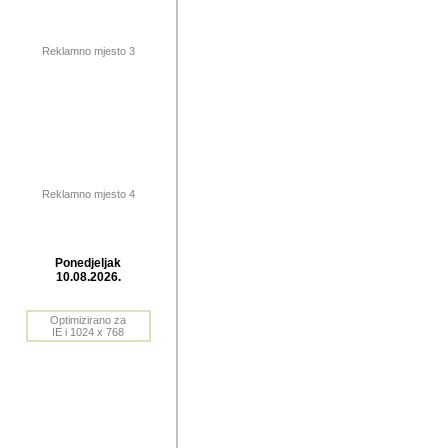
publikovan
dogadjanja
Reklamno mjesto 3
2004. do 2010. godine. Te i
Horvat Horvi (Zagreb, HR)
Šaric (Vinkovci, HR), Vas
Bane Lokner (Zemun, SRB)
imena, mnogima dobro zna
Reklamno mjesto 4
njihove izvjestaje.
Autor: Dragutin Matoševic,
Barikada (INT) - BB Lokner
Ponedjeljak
Veliko i res
10.08.2026.
Srbije (pa i
Optimizirano za
jedan od angazovanijih s
IE i 1024 x 768
nebrojene recenzije muzic
Njegovi prilozi su razvr
odrednice: ex YU prostor,