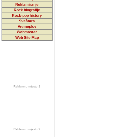
5,000 podstra
Reklamiranje
Rock biografije
da ga temelji
Rock-pop history
vrijednosti kojima smo sv
Svaštara
Vremeplov
Sretan sam da sam u protek
Webmaster
muzicare, svjedociti njih
Web Site Map
muzickim dogadjajima... Sr
mnogi saradnici koji su
doprinosili vrijednosti i v
sam da je i moj web hostin
imala razumijevanja za 
Reklamno mjesto 1
mnogobrojnim posjetitelj
Music, koji ste ga posjeciv
ovoga (nemalog) rada. Hva
Autor: Dragutin Matoševic,
Barikada (INT) - Backstage
Reklamno mjesto 2
Barikada -