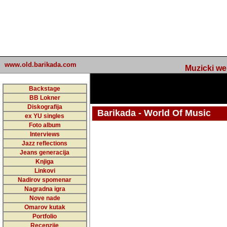
www.old.barikada.com
Muzicki web p
Backstage
BB Lokner
Diskografija
Barikada - World Of Music
ex YU singles
Foto album
undefined
Interviews
Jazz reflections
Barikada (INT) - Webmaster / urednik
Jeans generacija
Nakon 74 mj
Knjiga
Linkovi
portala Bari
Nadirov spomenar
zakljuciti 
Nagradna igra
Nove nade
Barikada - W
Omarov kutak
sada. I u sta
Portfolio
Recenzije