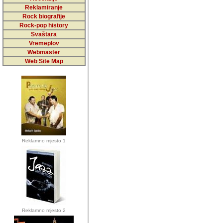
5,000 podstra
Reklamiranje
Rock biografije
da ga temelji
Rock-pop history
vrijednosti kojima smo sv
Svaštara
Vremeplov
Sretan sam da sam u protek
Webmaster
muzicare, svjedociti njih
Web Site Map
muzickim dogadjajima... Sr
mnogi saradnici koji su
doprinosili vrijednosti i v
sam da je i moj web hostin
imala razumijevanja za 
Reklamno mjesto 1
mnogobrojnim posjetitelj
Music, koji ste ga posjeciv
ovoga (nemalog) rada. Hva
Autor: Dragutin Matoševic,
Barikada (INT) - Backstage
Reklamno mjesto 2
Barikada -