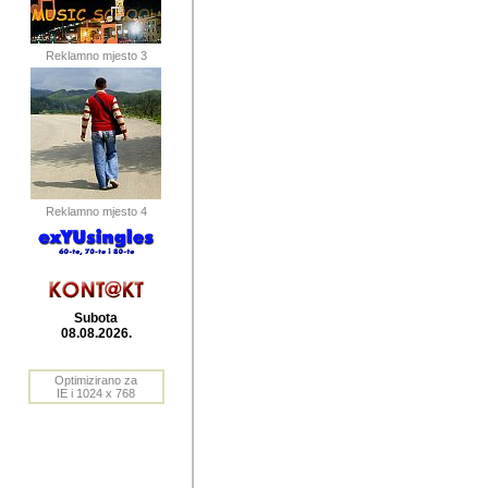
publikovan
dogadjanja
Reklamno mjesto 3
2004. do 2010. godine. Te i
Horvat Horvi (Zagreb, HR)
Šaric (Vinkovci, HR), Vas
Bane Lokner (Zemun, SRB)
imena, mnogima dobro zna
Reklamno mjesto 4
njihove izvjestaje.
Autor: Dragutin Matoševic,
Barikada (INT) - BB Lokner
Subota
Veliko i res
08.08.2026.
Srbije (pa i
Optimizirano za
jedan od angazovanijih s
IE i 1024 x 768
nebrojene recenzije muzic
Njegovi prilozi su razvr
odrednice: ex YU prostor,