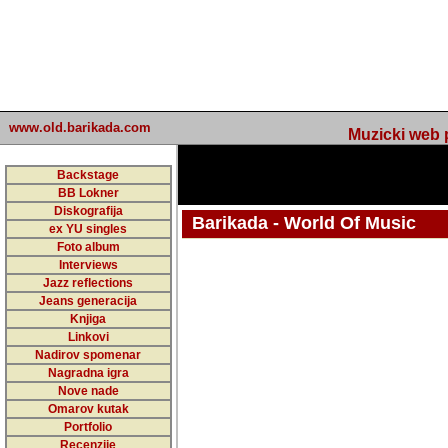
www.old.barikada.com
Muzicki web p
Backstage
BB Lokner
Diskografija
Barikada - World Of Music
ex YU singles
Foto album
Interviews
Jazz reflections
Barikada (INT) - Webmaster / urednik
Jeans generacija
Nakon 74 mj
Knjiga
Linkovi
portala Bari
Nadirov spomenar
zakljuciti 
Nagradna igra
Nove nade
Barikada - W
Omarov kutak
sada. I u sta
Portfolio
Recenzije