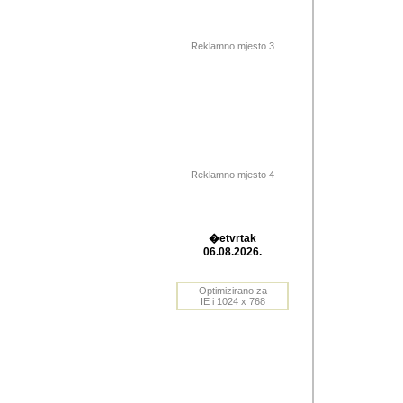
Barikada (INT) 
Barikada - In
saznavao sam
Reklamno mjesto 3
priloge dali 
Horvat Horvi 
Autor: Dragutin Matoše
Barikada (INT) 
(Velika Ludina, HR). N
Reklamno mjesto 4
Autor: Dragutin Matoše
Barikada (INT)
�etvrtak
06.08.2026.
Autor: Dragutin Matoše
Barikada (INT) 
Optimizirano za
IE i 1024 x 768
Barikada - Po
predstavljanj
najcesce od s
zainteresovani sistemo
Autor: Dragutin Matoše