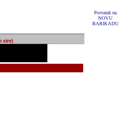
Povratak na
NOVU
BARIKADU
ire)
f Music, odlucio sam
u u kakvom je sada. I u
oljno materijala da ga
 ili su se nekada desile.
e, svjedociti njihovim
me na tom putu pratili
i i visem rejtingu ovog
Reklamno mjesto 5
irma "Leftor", imala
titeljima web portala
og svega ovoga (nemalog)