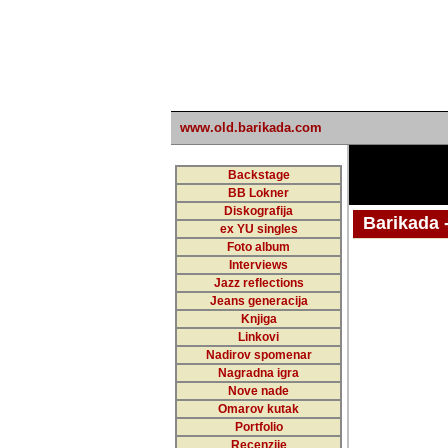
www.old.barikada.com
Backstage
BB Lokner
Diskografija
Barikada - W
ex YU singles
Foto album
Interviews
Jazz reflections
Barikada (INT)
Jeans generacija
Knjiga
Linkovi
Nadirov spomenar
Nagradna igra
Nove nade
Omarov kutak
Portfolio
Recenzije