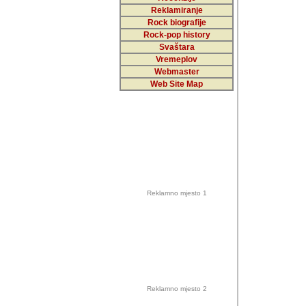
Reklamiranje
Rock biografije
Autor: Dragutin Matoše
Rock-pop history
Barikada (INT)
Svaštara
Vremeplov
Webmaster
Web Site Map
Autor: Dragutin Matoše
Barikada (INT)
odrednice: ex YU pros
Njegovi prilozi su je
Reklamno mjesto 1
posjetiteljima ovog we
Autor: Dragutin Matoše
Barikada (INT) 
Barikada - Diskog
prostor). Te pril
(Bar, MNE), Tomica Ra
citaju.
Reklamno mjesto 2
Autor: Dragutin Matoše