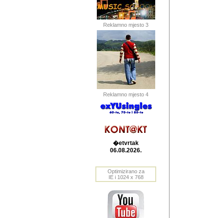
Barikada (INT) 
Barikada - In
saznavao sam
Reklamno mjesto 3
priloge dali 
Horvat Horvi 
Autor: Dragutin Matoše
Barikada (INT) 
(Velika Ludina, HR). N
Reklamno mjesto 4
Autor: Dragutin Matoše
Barikada (INT)
�etvrtak
06.08.2026.
Autor: Dragutin Matoše
Barikada (INT) 
Optimizirano za
IE i 1024 x 768
Barikada - Po
predstavljanj
najcesce od s
zainteresovani sistemo
Autor: Dragutin Matoše