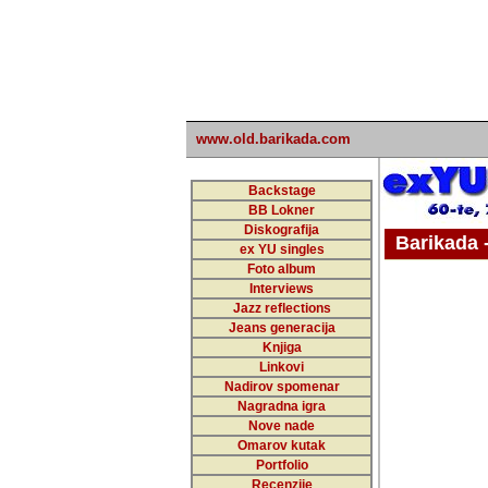
www.old.barikada.com
Backstage
BB Lokner
Diskografija
Barikada - W
ex YU singles
Foto album
undefi
Interviews
Jazz reflections
Barikada (INT)
Jeans generacija
Knjiga
Linkovi
Nadirov spomenar
Nagradna igra
Nove nade
Omarov kutak
Portfolio
Recenzije