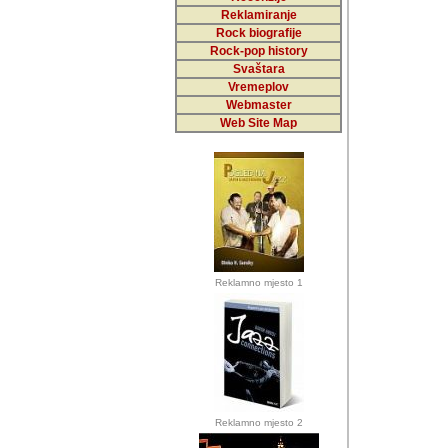
Reklamiranje
Rock biografije
Autor: Dragutin Matoše
Rock-pop history
Barikada (INT)
Svaštara
Vremeplov
Webmaster
Web Site Map
Autor: Dragutin Matoše
Barikada (INT)
odrednice: ex YU pros
Njegovi prilozi su je
Reklamno mjesto 1
posjetiteljima ovog we
Autor: Dragutin Matoše
Barikada (INT) 
Barikada - Diskog
prostor). Te pril
(Bar, MNE), Tomica Ra
citaju.
Reklamno mjesto 2
Autor: Dragutin Matoše