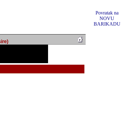
Povratak na
NOVU
BARIKADU
ire)
f Music, odlucio sam
u u kakvom je sada. I u
oljno materijala da ga
 ili su se nekada desile.
e, svjedociti njihovim
me na tom putu pratili
i i visem rejtingu ovog
Reklamno mjesto 5
irma "Leftor", imala
titeljima web portala
og svega ovoga (nemalog)