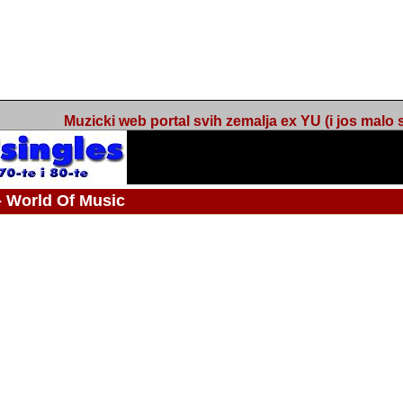
Muzicki web portal svih zemalja ex YU (i jos malo s
orld Of Music
ned
 - Webmaster / urednik
Nakon 74 mjeseca svakodnevnog updatea web portala Barikada - World O
zakljuciti svoj rad. "Zamrzavam" web portal Barikada - World Of Music u stanj
stanju "hibernacije", sa svojih vise od 5,000 podstranica, on vam daje dov
temeljito iscitavate, da istrazujete muzicke vrijednosti kojima smo svi svjedocili
Sretan sam da sam u proteklom periodu imao priliku sretati razne muzicar
uspjesima, prisustvovati raznim muzickim dogadjajima... Sretan sam da su 
mnogi saradnici koji su svojim prilozima (informacijama) doprinosili vrijednost
web portala. Sretan sam da je i moj web hosting provider, tuzlanska f
razumijevanja za moj "hobby". Zahvalan sam i vama, mnogobrojnim posje
Barikada - World Of Music, koji ste ga posjecivali i koji ste bili osnovni razl