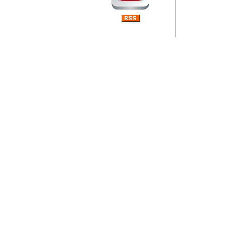
Barikada (INT) 
Rubri
je da
ovog 
zaint
Autor: Dragutin Matoše
Barikada (INT) 
Rubrika Bari
"
Jeans gener
bili komplet
muzicke scene
Autor: Dragutin Matoše
Barikada (INT)
zauvijek napustili.
Autor: Dragutin Matoše
Barikada (INT)