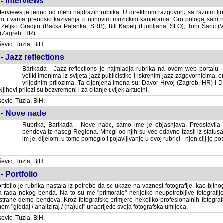
- Interviews
terviews je jedno od meni najdrazih rubrika. U direktnom razgovoru sa raznim lju
 i vama prenosio kazivanja o njihovim muzickim karijerama. Gro priloga sam
i Zeljko Gradjin (Backa Palanka, SRB), Bill Kapelj (Ljubljana, SLO), Toni Šaric (
(Zagreb, HR)...
vic, Tuzla, BiH.
- Jazz reflections
Barikada - Jazz reflections je najmladja rubrika na ovom web portalu. Medju
imenima iz svijeta jazz publicistike i iskrenim jazz zagovornicima, on
vrijednim prilozima. Ta cijenjena imena su: Davor Hrvoj (Zagreb, HR) i
jihovi prilozi su bezvremeni i za citanje uvijek aktuelni.
vic, Tuzla, BiH.
 - Nove nade
Rubrika, Barikada - Nove nade, samo ime je objasnjava. Predstavila
bendova iz naseg Regiona. Mnogi od njih su vec odavno izasli iz statusa 
je, dijelom, u tome pomoglo i pojavljivanje u ovoj rubrici - njen cilj je postig
vic, Tuzla, BiH.
- Portfolio
rtfolio je rubrika nastala iz potrebe da se ukaze na vaznost fotografije, kao bi
a rada nekog benda. Na to su me "primorale" nerijetko neupotrebljive fotografije
trane demo bendova. Kroz fotografske primjere nekoliko profesionalnih fotogr
m "gledaj / analiziraj / (na)uci" unaprijede svoja fotografska umijeca.
vic, Tuzla, BiH.