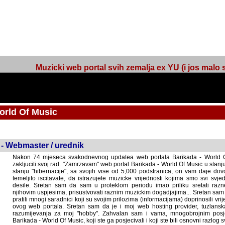
Muzicki web portal svih zemalja ex YU (i jos malo s
orld Of Music
ned
 - Webmaster / urednik
Nakon 74 mjeseca svakodnevnog updatea web portala Barikada - World O
zakljuciti svoj rad. "Zamrzavam" web portal Barikada - World Of Music u stanj
stanju "hibernacije", sa svojih vise od 5,000 podstranica, on vam daje dov
temeljito iscitavate, da istrazujete muzicke vrijednosti kojima smo svi svjedocili
Sretan sam da sam u proteklom periodu imao priliku sretati razne muzicar
uspjesima, prisustvovati raznim muzickim dogadjajima... Sretan sam da su 
mnogi saradnici koji su svojim prilozima (informacijama) doprinosili vrijednost
web portala. Sretan sam da je i moj web hosting provider, tuzlanska f
razumijevanja za moj "hobby". Zahvalan sam i vama, mnogobrojnim posje
Barikada - World Of Music, koji ste ga posjecivali i koji ste bili osnovni razl