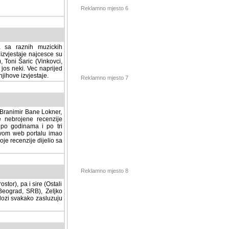
Reklamno mjesto 6
a sa raznih muzickih
izvjestaje najcesce su
, Toni Šaric (Vinkovci,
jos neki. Vec naprijed
ihove izvjestaje.
Reklamno mjesto 7
, Branimir Bane Lokner,
jene recenzije muzickih
nama i po tri osnovne
alu imao svoju rubriku.
 dijelio sa svima vama,
stor), pa i sire (Ostali
Reklamno mjesto 8
ad, SRB), Zeljko Milovic
svakako zasluzuju da se