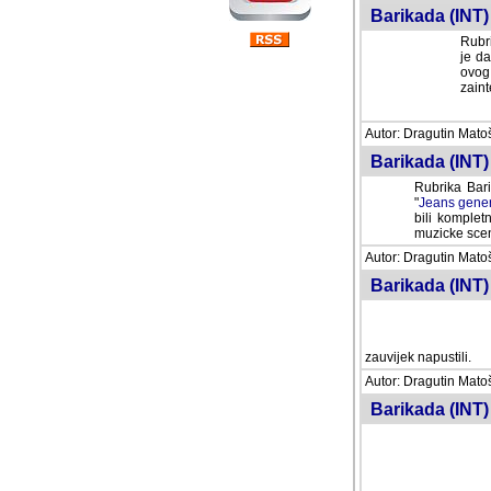
Barikada (INT) 
Rubri
je da
ovog 
zaint
Autor: Dragutin Matoše
Barikada (INT) 
Rubrika Bari
"
Jeans gener
bili komplet
muzicke scene
Autor: Dragutin Matoše
Barikada (INT)
zauvijek napustili.
Autor: Dragutin Matoše
Barikada (INT)