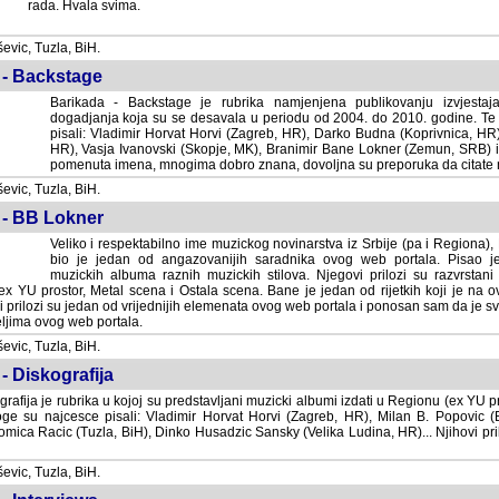
rada. Hvala svima.
vic, Tuzla, BiH.
 - Backstage
Barikada - Backstage je rubrika namjenjena publikovanju izvjestaj
dogadjanja koja su se desavala u periodu od 2004. do 2010. godine. Te 
pisali: Vladimir Horvat Horvi (Zagreb, HR), Darko Budna (Koprivnica, HR)
HR), Vasja Ivanovski (Skopje, MK), Branimir Bane Lokner (Zemun, SRB) i 
pomenuta imena, mnogima dobro znana, dovoljna su preporuka da citate nj
vic, Tuzla, BiH.
 - BB Lokner
Veliko i respektabilno ime muzickog novinarstva iz Srbije (pa i Regiona)
bio je jedan od angazovanijih saradnika ovog web portala. Pisao je nebro
albuma raznih muzickih stilova. Njegovi prilozi su razvrstani po godi
tor, Metal scena i Ostala scena. Bane je jedan od rijetkih koji je na ovom web port
dan od vrijednijih elemenata ovog web portala i ponosan sam da je svoje recenzije
b portala.
vic, Tuzla, BiH.
- Diskografija
rafija je rubrika u kojoj su predstavljani muzicki albumi izdati u Regionu (ex YU pro
oge su najcesce pisali: Vladimir Horvat Horvi (Zagreb, HR), Milan B. Popovic (Beogr
cic (Tuzla, BiH), Dinko Husadzic Sansky (Velika Ludina, HR)... Njihovi prilozi 
vic, Tuzla, BiH.