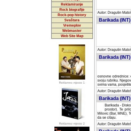
Reklamiranje
Rock biografije
Autor: Dragutin Matoše
Rock-pop history
Barikada (INT)
Svaštara
Vremeplov
Webmaster
Web Site Map
Autor: Dragutin Matoše
Barikada (INT)
odrednice: ex YU pros
Njegovi prilozi su je
Reklamno mjesto 1
posjetiteljima ovog we
Autor: Dragutin Matoše
Barikada (INT) 
Barikada - Diskog
prostor). Te pril
(Bar, MNE), Tomica Ra
citaju.
Reklamno mjesto 2
Autor: Dragutin Matoše