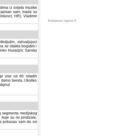
dima iz svijeta muzike
 napisao sam, mada su
Vinkovci, HR), Vladimir
Reklamno mjesto 9
tim, zahvaljujuci veliki
a se istakla bogatim i
 Dinko Husadzic Sansky
 je vise od 60 mladih
demo benda. Ukoliko im
nut.
Hosting sponzor:
tnog segmenta medijskog
 koje su mi pristizale,
afa pokusao sam da svi