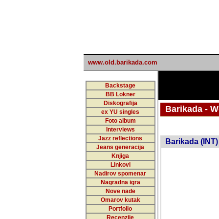
www.old.barikada.com
Backstage
BB Lokner
Diskografija
Barikada - W
ex YU singles
Foto album
undefi
Interviews
Jazz reflections
Barikada (INT)
Jeans generacija
Knjiga
Linkovi
Nadirov spomenar
Nagradna igra
Nove nade
Omarov kutak
Portfolio
Recenzije