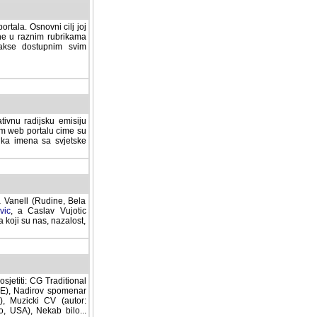
rtala. Osnovni cilj joj
ane u raznim rubrikama
lakse dostupnim svim
tivnu radijsku emisiju
ovom web portalu cime su
lika imena sa svjetske
a Vanell (Rudine, Bela
vic
, a Caslav Vujotic
 koji su nas, nazalost,
sjetiti: CG Traditional
MNE), Nadirov spomenar
cki CV (autor: Dragutin
 Nekab bilo... (autor: