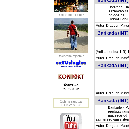
Barikada (INT) 
Barikada - In
saznavao sam
Reklamno mjesto 3
priloge dali 
Horvat Horvi 
Autor: Dragutin Matoše
Barikada (INT) 
(Velika Ludina, HR). N
Reklamno mjesto 4
Autor: Dragutin Matoše
Barikada (INT)
�etvrtak
06.08.2026.
Autor: Dragutin Matoše
Barikada (INT) 
Optimizirano za
IE i 1024 x 768
Barikada - Po
predstavljanj
najcesce od s
zainteresovani sistemo
Autor: Dragutin Matoše