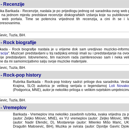
- Recenzije
ka Barikada - Recenzije, nastala je po prijedlogu jednog od saradnika ovog web po
 na jednom mjestu predstave recenzije diskografskih izdanja koje su publikov
web portala. Time se potencira vrijednost tih recenzija, a cini ih se i 
eresovanima.
vic, Tuzla, BiH.
- Rock biografije
kada - Rock biografije nastala je u vrijeme dok sam uredjivao muzicko-informa
acija
". Muzicari predstavljeni u toj radijskoj emisiji imali su i predstavljanje na 
nije predstavljeni. Istovremeno, tim nacinom rada zainteresovao sam i neka ve
 da mi samoinicijativno salju svoje muzicke materijale.
vic, Tuzla, BiH.
 - Rock-pop history
Rubrika Barikada - Rock-pop history sadrzi priloge dva saradnika. Vest
Krajina, SLO) autorica je velikog serijala o legendarnoj
Loli Novako
(Podgorica, MNE), autor je nekoliko priloga o velikim svjetskim umjetnicima
vic, Tuzla, BiH.
 - Vremeplov
Barikada - Vremeplov ima nekoliko zasebnih rubrika, svaka vrijedna za po
(autor: Zeljko Milovic, MNE), ex YU vremeplov (autor: Zeljko Milovic, 
(autor: Nadir Efendic, D), Mostarenje (autor: Milenko Mišo Maric, UK), Muzi
Matosevic, BiH), Muzika je svirala (autor: Djordje Gavric Djoko, USA),