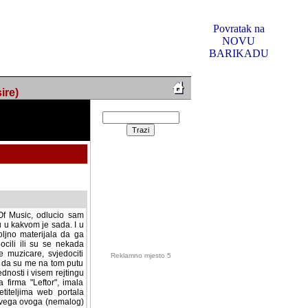
Povratak na
NOVU
BARIKADU
ire)
f Music, odlucio sam
u u kakvom je sada. I u
oljno materijala da ga
 ili su se nekada desile.
e, svjedociti njihovim
me na tom putu pratili
i i visem rejtingu ovog
Reklamno mjesto 5
irma "Leftor", imala
titeljima web portala
og svega ovoga (nemalog)