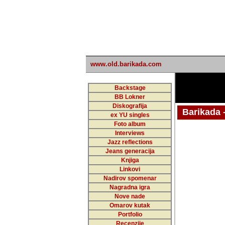
www.old.barikada.com
Backstage
BB Lokner
Diskografija
Barikada - W
ex YU singles
Foto album
Interviews
Jazz reflections
Barikada (INT)
Jeans generacija
Knjiga
Linkovi
Nadirov spomenar
Nagradna igra
Nove nade
Omarov kutak
Portfolio
Recenzije