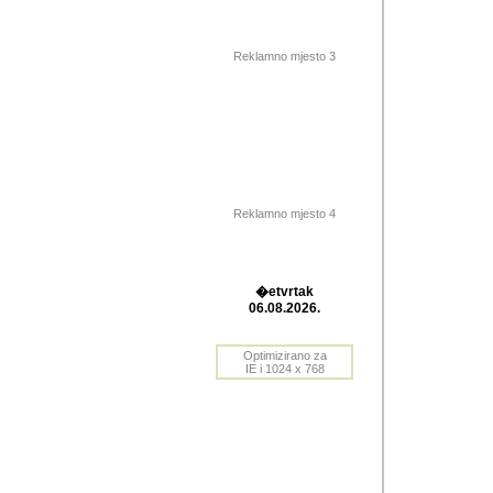
Barikada (INT) 
Barikada - In
saznavao sam
Reklamno mjesto 3
priloge dali 
Horvat Horvi 
Autor: Dragutin Matoše
Barikada (INT) 
(Velika Ludina, HR). N
Reklamno mjesto 4
Autor: Dragutin Matoše
Barikada (INT)
�etvrtak
06.08.2026.
Autor: Dragutin Matoše
Barikada (INT) 
Optimizirano za
IE i 1024 x 768
Barikada - Po
predstavljanj
najcesce od s
zainteresovani sistemo
Autor: Dragutin Matoše