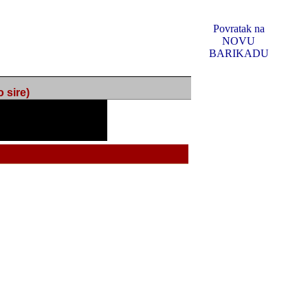
Povratak na
NOVU
BARIKADU
ire)
f Music, odlucio sam
u u kakvom je sada. I u
oljno materijala da ga
 ili su se nekada desile.
e, svjedociti njihovim
me na tom putu pratili
i i visem rejtingu ovog
Reklamno mjesto 5
irma "Leftor", imala
titeljima web portala
og svega ovoga (nemalog)