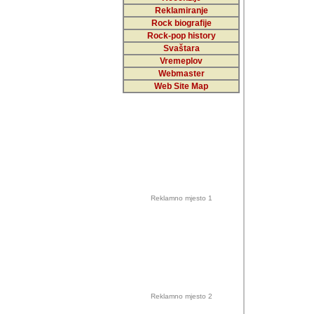
Reklamiranje
Rock biografije
Autor: Dragutin Matoše
Rock-pop history
Barikada (INT)
Svaštara
Vremeplov
Webmaster
Web Site Map
Autor: Dragutin Matoše
Barikada (INT)
odrednice: ex YU pros
Njegovi prilozi su je
Reklamno mjesto 1
posjetiteljima ovog we
Autor: Dragutin Matoše
Barikada (INT) 
Barikada - Diskog
prostor). Te pril
(Bar, MNE), Tomica Ra
citaju.
Reklamno mjesto 2
Autor: Dragutin Matoše