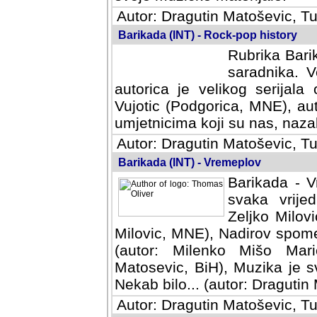
Autor: Dragutin Matoševic, Tu
Barikada (INT) - Rock-pop history
Rubrika Barik
saradnika. V
autorica je velikog serijal
Vujotic (Podgorica, MNE), aut
umjetnicima koji su nas, nazalo
Autor: Dragutin Matoševic, Tu
Barikada (INT) - Vremeplov
Barikada - V
svaka vrijedna
Milovic, MNE)
MNE), Nadirov spomenar (auto
Milenko Mišo Maric, UK), Muz
Muzika je svirala (autor: D
(autor: Dragutin Matosevic, BiH
Autor: Dragutin Matoševic, Tu