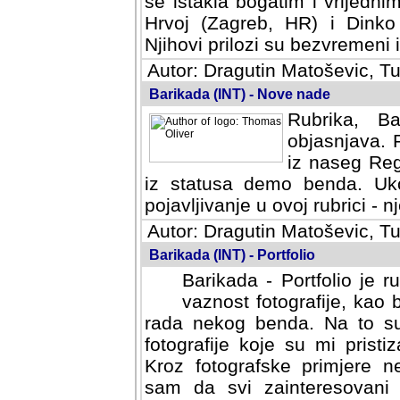
se istakla bogatim i vrijedni
Hrvoj (Zagreb, HR) i Dinko
Njihovi prilozi su bezvremeni i
Autor: Dragutin Matoševic, Tu
Barikada (INT) - Nove nade
Rubrika, B
objasnjava. 
iz naseg Reg
iz statusa demo benda. Uko
pojavljivanje u ovoj rubrici - nj
Autor: Dragutin Matoševic, Tu
Barikada (INT) - Portfolio
Barikada - Portfolio je 
vaznost fotografije, kao
rada nekog benda. Na to su 
fotografije koje su mi pristiz
fotografske primjere nekolik
svi zainteresovani sistemom "