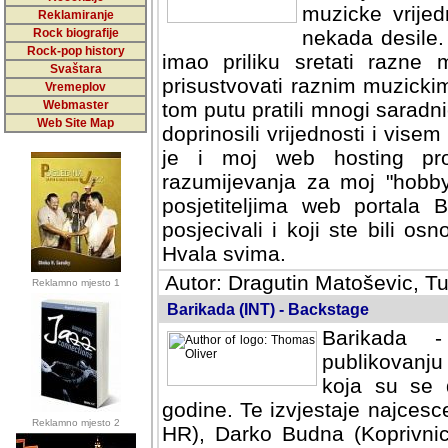
muzicke vrijed
Reklamiranje
Rock biografije
nekada desile
Rock-pop history
imao priliku sretati razne 
Svaštara
prisustvovati raznim muzick
Vremeplov
Webmaster
tom putu pratili mnogi saradni
Web Site Map
doprinosili vrijednosti i vise
je i moj web hosting prov
razumijevanja za moj "hobb
posjetiteljima web portala 
posjecivali i koji ste bili o
Hvala svima.
Autor: Dragutin Matoševic, Tu
Reklamno mjesto 1
Barikada (INT) - Backstage
Barikada -
publikovanju
koja su se 
godine. Te izvjestaje najcesce
Reklamno mjesto 2
HR), Darko Budna (Koprivnic