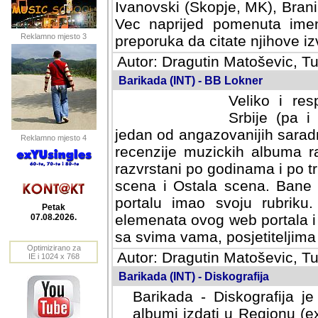
Ivanovski (Skopje, MK), Bran
Vec naprijed pomenuta ime
Reklamno mjesto 3
preporuka da citate njihove izv
Autor: Dragutin Matoševic, Tu
Barikada (INT) - BB Lokner
Veliko i res
Srbije (pa i
jedan od angazovanijih sarad
Reklamno mjesto 4
recenzije muzickih albuma ra
razvrstani po godinama i po t
scena i Ostala scena. Bane 
portalu imao svoju rubriku.
Petak
elemenata ovog web portala i 
07.08.2026.
sa svima vama, posjetiteljima
Optimizirano za
Autor: Dragutin Matoševic, Tu
IE i 1024 x 768
Barikada (INT) - Diskografija
Barikada - Diskografija je
albumi izdati u Regionu (ex 