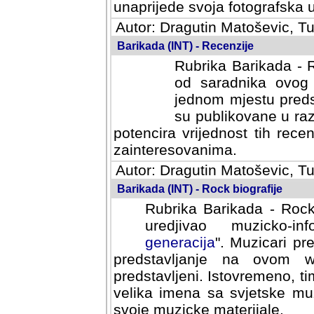
svoja fotografska umijeca.
Autor: Dragutin Matoševic, Tu
Barikada (INT) - Recenzije
Rubrika Barikada - R
od saradnika ovog 
jednom mjestu predst
su publikovane u ra
potencira vrijednost tih rece
zainteresovanima.
Autor: Dragutin Matoševic, Tu
Barikada (INT) - Rock biografije
Rubrika Barikada - Rock
uredjivao muzicko-informa
Muzicari predstavljeni u to
na ovom web portalu cime
Istovremeno, tim nacinom ra
sa svjetske muzicke scene da
materijale.