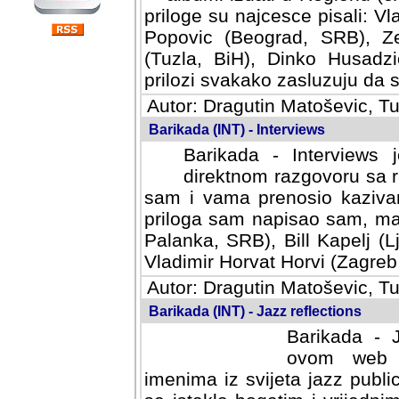
priloge su najcesce pisali: Vl
Popovic (Beograd, SRB), Ze
(Tuzla, BiH), Dinko Husadzi
prilozi svakako zasluzuju da se
Autor: Dragutin Matoševic, Tu
Barikada (INT) - Interviews
Barikada - Interviews 
direktnom razgovoru sa r
sam i vama prenosio kazivan
priloga sam napisao sam, mad
Palanka, SRB), Bill Kapelj (L
Vladimir Horvat Horvi (Zagreb,
Autor: Dragutin Matoševic, Tu
Barikada (INT) - Jazz reflections
Barikada - J
ovom web po
imenima iz svijeta jazz publi