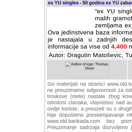
ex YU singles - 50 godina ex YU zab
"ex YU singl
malih gramof
zemljama ex 
Ova jedinstvena baza informa
je nastajala u zadnjih des
informacije sa vise od
4,400
m
Autor: Dragutin Matoševic, Tu
Svi materijali na stranici www.old.b
preuzimamo odgovornost za istini
troskove (stete) nastale zbog kriv
istinitost clanaka, vlasnistvo nad au
ovdje koriste, a preuzeti su s drugi
Nije dopusteno prestampavanje nit
www.old.barikada.com bez pism
Preuzimanje sadrzaja dozvoljeno 