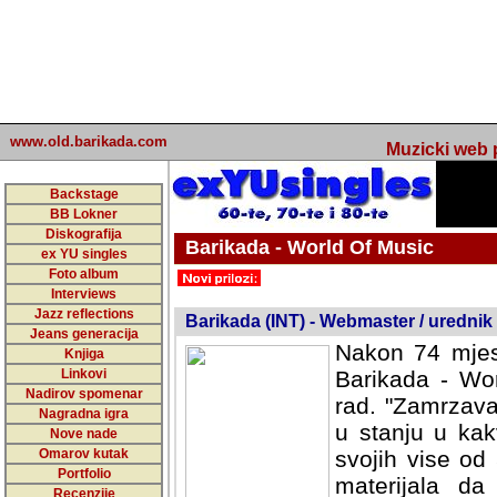
www.old.barikada.com
Muzicki web p
Backstage
BB Lokner
Diskografija
Barikada - World Of Music
ex YU singles
Foto album
undefined
Interviews
Jazz reflections
Barikada (INT) - Webmaster / urednik
Jeans generacija
Nakon 74 mjes
Knjiga
Linkovi
Barikada - Wor
Nadirov spomenar
rad. "Zamrzava
Nagradna igra
u stanju u kak
Nove nade
Omarov kutak
svojih vise od
Portfolio
materijala da 
Recenzije