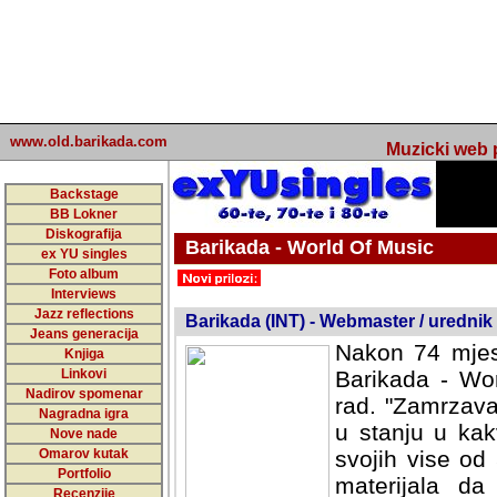
www.old.barikada.com
Muzicki web p
Backstage
BB Lokner
Diskografija
Barikada - World Of Music
ex YU singles
Foto album
undefined
Interviews
Jazz reflections
Barikada (INT) - Webmaster / urednik
Jeans generacija
Nakon 74 mjes
Knjiga
Linkovi
Barikada - Wor
Nadirov spomenar
rad. "Zamrzava
Nagradna igra
u stanju u kak
Nove nade
Omarov kutak
svojih vise od
Portfolio
materijala da 
Recenzije