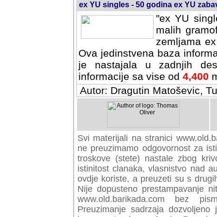
ex YU singles - 50 godina ex YU zab
"ex YU singl
malih gramof
zemljama ex 
Ova jedinstvena baza informa
je nastajala u zadnjih des
informacije sa vise od
4,400
m
Autor: Dragutin Matoševic, Tu
Svi materijali na stranici www.old.b
preuzimamo odgovornost za istini
troskove (stete) nastale zbog kriv
istinitost clanaka, vlasnistvo nad au
ovdje koriste, a preuzeti su s drugi
Nije dopusteno prestampavanje nit
www.old.barikada.com bez pism
Preuzimanje sadrzaja dozvoljeno 