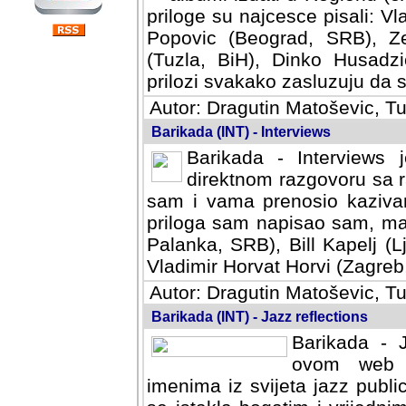
priloge su najcesce pisali: Vl
Popovic (Beograd, SRB), Ze
(Tuzla, BiH), Dinko Husadzi
prilozi svakako zasluzuju da se
Autor: Dragutin Matoševic, Tu
Barikada (INT) - Interviews
Barikada - Interviews 
direktnom razgovoru sa r
sam i vama prenosio kazivan
priloga sam napisao sam, mad
Palanka, SRB), Bill Kapelj (L
Vladimir Horvat Horvi (Zagreb,
Autor: Dragutin Matoševic, Tu
Barikada (INT) - Jazz reflections
Barikada - J
ovom web po
imenima iz svijeta jazz publi