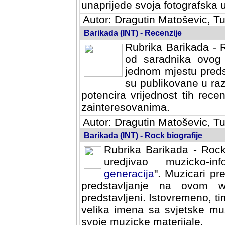
svoja fotografska umijeca.
Autor: Dragutin Matoševic, Tu
Barikada (INT) - Recenzije
Rubrika Barikada - R
od saradnika ovog 
jednom mjestu predst
su publikovane u ra
potencira vrijednost tih rece
zainteresovanima.
Autor: Dragutin Matoševic, Tu
Barikada (INT) - Rock biografije
Rubrika Barikada - Rock
uredjivao muzicko-informa
Muzicari predstavljeni u to
na ovom web portalu cime
Istovremeno, tim nacinom ra
sa svjetske muzicke scene da
materijale.