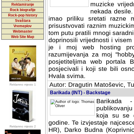
muzicke vrijed
Reklamiranje
Rock biografije
nekada desile
Rock-pop history
imao priliku sretati razne 
Svaštara
prisustvovati raznim muzick
Vremeplov
Webmaster
tom putu pratili mnogi saradni
Web Site Map
doprinosili vrijednosti i vise
je i moj web hosting prov
razumijevanja za moj "hobb
posjetiteljima web portala 
posjecivali i koji ste bili o
Hvala svima.
Autor: Dragutin Matoševic, Tu
Reklamno mjesto 1
Barikada (INT) - Backstage
Barikada -
publikovanju
koja su se 
godine. Te izvjestaje najcesce
Reklamno mjesto 2
HR), Darko Budna (Koprivnic