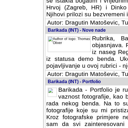
se istakla bogatim i vrijedni
Hrvoj (Zagreb, HR) i Dinko
Njihovi prilozi su bezvremeni i
Autor: Dragutin Matoševic, Tu
Barikada (INT) - Nove nade
Rubrika, B
objasnjava. 
iz naseg Reg
iz statusa demo benda. Uko
pojavljivanje u ovoj rubrici - nj
Autor: Dragutin Matoševic, Tu
Barikada (INT) - Portfolio
Barikada - Portfolio je 
vaznost fotografije, kao
rada nekog benda. Na to su 
fotografije koje su mi pristiz
fotografske primjere nekolik
svi zainteresovani sistemom "