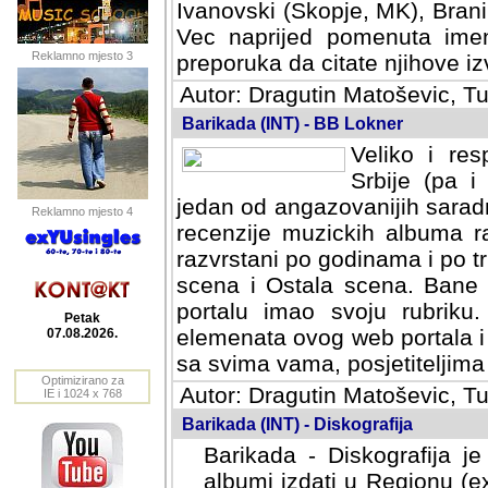
Ivanovski (Skopje, MK), Bran
Vec naprijed pomenuta ime
Reklamno mjesto 3
preporuka da citate njihove izv
Autor: Dragutin Matoševic, Tu
Barikada (INT) - BB Lokner
Veliko i res
Srbije (pa i
jedan od angazovanijih sarad
Reklamno mjesto 4
recenzije muzickih albuma ra
razvrstani po godinama i po t
scena i Ostala scena. Bane 
portalu imao svoju rubriku.
Petak
elemenata ovog web portala i 
07.08.2026.
sa svima vama, posjetiteljima
Optimizirano za
Autor: Dragutin Matoševic, Tu
IE i 1024 x 768
Barikada (INT) - Diskografija
Barikada - Diskografija je
albumi izdati u Regionu (ex 