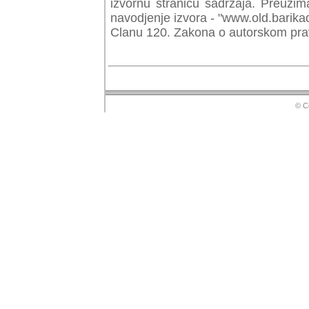
izvornu stranicu sadrzaja. Preuzim
navodjenje izvora - "www.old.barika
Clanu 120. Zakona o autorskom prav
© Copyr