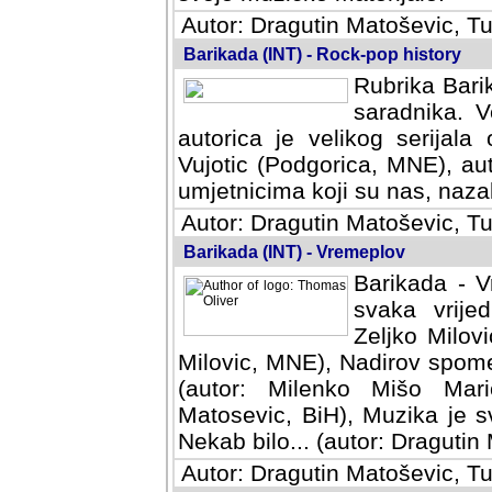
Autor: Dragutin Matoševic, Tu
Barikada (INT) - Rock-pop history
Rubrika Barik
saradnika. V
autorica je velikog serijal
Vujotic (Podgorica, MNE), aut
umjetnicima koji su nas, nazalo
Autor: Dragutin Matoševic, Tu
Barikada (INT) - Vremeplov
Barikada - V
svaka vrijedna
Milovic, MNE)
MNE), Nadirov spomenar (auto
Milenko Mišo Maric, UK), Muz
Muzika je svirala (autor: D
(autor: Dragutin Matosevic, BiH
Autor: Dragutin Matoševic, Tu