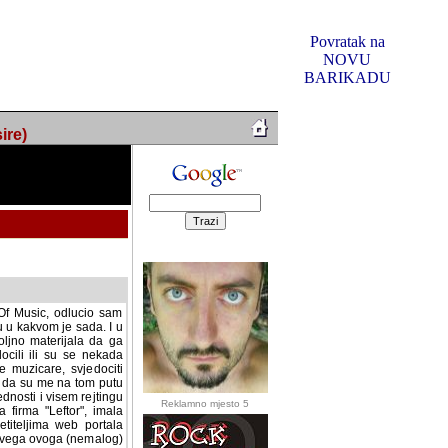
Povratak na
NOVU
BARIKADU
ire)
f Music, odlucio sam
u u kakvom je sada. I u
oljno materijala da ga
 ili su se nekada desile.
e, svjedociti njihovim
me na tom putu pratili
i i visem rejtingu ovog
Reklamno mjesto 5
irma "Leftor", imala
titeljima web portala
og svega ovoga (nemalog)