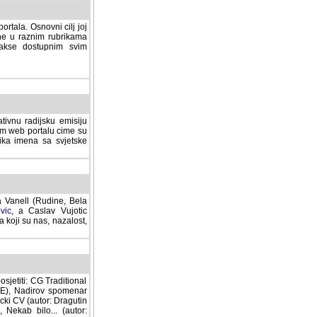
rtala. Osnovni cilj joj
ane u raznim rubrikama
lakse dostupnim svim
tivnu radijsku emisiju
ovom web portalu cime su
lika imena sa svjetske
a Vanell (Rudine, Bela
vic
, a Caslav Vujotic
 koji su nas, nazalost,
sjetiti: CG Traditional
MNE), Nadirov spomenar
cki CV (autor: Dragutin
 Nekab bilo... (autor: