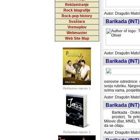
Reklamiranje
Rock biografije
Autor: Dragutin Matoše
Rock-pop history
Barikada (INT)
Svaštara
Vremeplov
Webmaster
Web Site Map
Autor: Dragutin Matoše
Barikada (INT)
odrednice: ex YU pros
Njegovi prilozi su je
Reklamno mjesto 1
posjetiteljima ovog we
Autor: Dragutin Matoše
Barikada (INT) 
Barikada - Diskog
prostor). Te pril
(Bar, MNE), Tomica Ra
citaju.
Reklamno mjesto 2
Autor: Dragutin Matoše