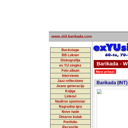
www.old.barikada.com
Backstage
BB Lokner
Diskografija
Barikada - W
ex YU singles
Foto album
undefi
Interviews
Jazz reflections
Barikada (INT)
Jeans generacija
Knjiga
Linkovi
Nadirov spomenar
Nagradna igra
Nove nade
Omarov kutak
Portfolio
Recenzije