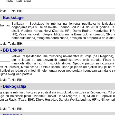
rada. Hvala svima.
vic, Tuzla, BiH.
 - Backstage
Barikada - Backstage je rubrika namjenjena publikovanju izvjestaj
dogadjanja koja su se desavala u periodu od 2004. do 2010. godine. Te 
pisali: Vladimir Horvat Horvi (Zagreb, HR), Darko Budna (Koprivnica, HR)
HR), Vasja Ivanovski (Skopje, MK), Branimir Bane Lokner (Zemun, SRB) i 
pomenuta imena, mnogima dobro znana, dovoljna su preporuka da citate nj
vic, Tuzla, BiH.
 - BB Lokner
Veliko i respektabilno ime muzickog novinarstva iz Srbije (pa i Regiona)
bio je jedan od angazovanijih saradnika ovog web portala. Pisao je nebro
albuma raznih muzickih stilova. Njegovi prilozi su razvrstani po godi
tor, Metal scena i Ostala scena. Bane je jedan od rijetkih koji je na ovom web port
dan od vrijednijih elemenata ovog web portala i ponosan sam da je svoje recenzije
b portala.
vic, Tuzla, BiH.
- Diskografija
rafija je rubrika u kojoj su predstavljani muzicki albumi izdati u Regionu (ex YU pro
oge su najcesce pisali: Vladimir Horvat Horvi (Zagreb, HR), Milan B. Popovic (Beogr
cic (Tuzla, BiH), Dinko Husadzic Sansky (Velika Ludina, HR)... Njihovi prilozi 
vic, Tuzla, BiH.