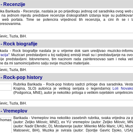
- Recenzije
ka Barikada - Recenzije, nastala je po prijedlogu jednog od saradnika ovog web po
 na jednom mjestu predstave recenzije diskografskih izdanja koje su publikov
web portala. Time se potencira vrijednost tih recenzija, a cini ih se i 
eresovanima.
vic, Tuzla, BiH.
- Rock biografije
kada - Rock biografije nastala je u vrijeme dok sam uredjivao muzicko-informa
acija
". Muzicari predstavljeni u toj radijskoj emisiji imali su i predstavljanje na 
nije predstavljeni. Istovremeno, tim nacinom rada zainteresovao sam i neka ve
 da mi samoinicijativno salju svoje muzicke materijale.
vic, Tuzla, BiH.
 - Rock-pop history
Rubrika Barikada - Rock-pop history sadrzi priloge dva saradnika. Vest
Krajina, SLO) autorica je velikog serijala o legendarnoj
Loli Novako
(Podgorica, MNE), autor je nekoliko priloga o velikim svjetskim umjetnicima
vic, Tuzla, BiH.
 - Vremeplov
Barikada - Vremeplov ima nekoliko zasebnih rubrika, svaka vrijedna za po
(autor: Zeljko Milovic, MNE), ex YU vremeplov (autor: Zeljko Milovic, 
(autor: Nadir Efendic, D), Mostarenje (autor: Milenko Mišo Maric, UK), Muzi
Matosevic, BiH), Muzika je svirala (autor: Djordje Gavric Djoko, USA),