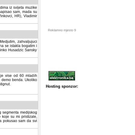
dima iz svijeta muzike
 napisao sam, mada su
Vinkovci, HR), Vladimir
Reklamno mjesto 9
tim, zahvaljujuci veliki
a se istakla bogatim i
 Dinko Husadzic Sansky
 je vise od 60 mladih
demo benda. Ukoliko im
nut.
Hosting sponzor:
tnog segmenta medijskog
 koje su mi pristizale,
afa pokusao sam da svi