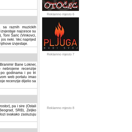
Reklamno mjesto 6
a sa raznih muzickih
izvjestaje najcesce su
, Toni Šaric (Vinkovci,
jos neki. Vec naprijed
ihove izvjestaje.
Reklamno mjesto 7
, Branimir Bane Lokner,
jene recenzije muzickih
nama i po tri osnovne
alu imao svoju rubriku.
 dijelio sa svima vama,
stor), pa i sire (Ostali
Reklamno mjesto 8
ad, SRB), Zeljko Milovic
svakako zasluzuju da se