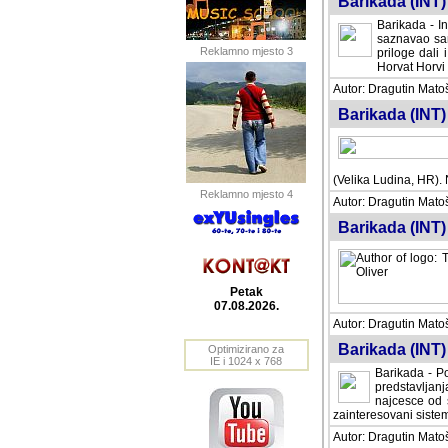
Barikada (INT) 
Barikada - In
saznavao sam
Reklamno mjesto 3
priloge dali 
Horvat Horvi 
Autor: Dragutin Matoše
Barikada (INT) 
(Velika Ludina, HR). N
Reklamno mjesto 4
Autor: Dragutin Matoše
Barikada (INT)
Petak
07.08.2026.
Autor: Dragutin Matoše
Barikada (INT) 
Optimizirano za
IE i 1024 x 768
Barikada - Po
predstavljanj
najcesce od s
zainteresovani sistemo
Autor: Dragutin Matoše