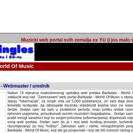
Muzicki web portal svih zemalja ex YU (i jos malo s
orld Of Music
ned
 - Webmaster / urednik
Nakon 74 mjeseca svakodnevnog updatea web portala Barikada - World O
zakljuciti svoj rad. "Zamrzavam" web portal Barikada - World Of Music u stanj
stanju "hibernacije", sa svojih vise od 5,000 podstranica, on vam daje dov
temeljito iscitavate, da istrazujete muzicke vrijednosti kojima smo svi svjedocili
Sretan sam da sam u proteklom periodu imao priliku sretati razne muzicar
uspjesima, prisustvovati raznim muzickim dogadjajima... Sretan sam da su 
mnogi saradnici koji su svojim prilozima (informacijama) doprinosili vrijednost
web portala. Sretan sam da je i moj web hosting provider, tuzlanska f
razumijevanja za moj "hobby". Zahvalan sam i vama, mnogobrojnim posje
Barikada - World Of Music, koji ste ga posjecivali i koji ste bili osnovni razl