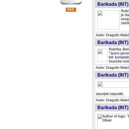
Barikada (INT) 
Rubri
je da
ovog 
zaint
Autor: Dragutin Matoše
Barikada (INT) 
Rubrika Bari
"
Jeans gener
bili komplet
muzicke scene
Autor: Dragutin Matoše
Barikada (INT)
zauvijek napustili.
Autor: Dragutin Matoše
Barikada (INT)