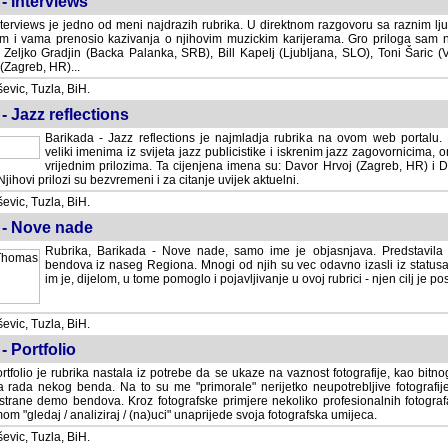
- Interviews
terviews je jedno od meni najdrazih rubrika. U direktnom razgovoru sa raznim lju
 i vama prenosio kazivanja o njihovim muzickim karijerama. Gro priloga sam
i Zeljko Gradjin (Backa Palanka, SRB), Bill Kapelj (Ljubljana, SLO), Toni Šaric (
(Zagreb, HR)...
vic, Tuzla, BiH.
- Jazz reflections
Barikada - Jazz reflections je najmladja rubrika na ovom web portalu. Medju
imenima iz svijeta jazz publicistike i iskrenim jazz zagovornicima, on
vrijednim prilozima. Ta cijenjena imena su: Davor Hrvoj (Zagreb, HR) i
jihovi prilozi su bezvremeni i za citanje uvijek aktuelni.
vic, Tuzla, BiH.
 - Nove nade
Rubrika, Barikada - Nove nade, samo ime je objasnjava. Predstavila
bendova iz naseg Regiona. Mnogi od njih su vec odavno izasli iz statusa 
je, dijelom, u tome pomoglo i pojavljivanje u ovoj rubrici - njen cilj je postig
vic, Tuzla, BiH.
- Portfolio
rtfolio je rubrika nastala iz potrebe da se ukaze na vaznost fotografije, kao bi
a rada nekog benda. Na to su me "primorale" nerijetko neupotrebljive fotografije
trane demo bendova. Kroz fotografske primjere nekoliko profesionalnih fotogr
m "gledaj / analiziraj / (na)uci" unaprijede svoja fotografska umijeca.
vic, Tuzla, BiH.