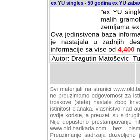
ex YU singles - 50 godina ex YU zab
"ex YU singl
malih gramof
zemljama ex 
Ova jedinstvena baza informa
je nastajala u zadnjih des
informacije sa vise od
4,400
m
Autor: Dragutin Matoševic, Tu
Svi materijali na stranici www.old.b
preuzimamo odgovornost za istini
troskove (stete) nastale zbog kriv
istinitost clanaka, vlasnistvo nad au
ovdje koriste, a preuzeti su s drugi
Nije dopusteno prestampavanje nit
www.old.barikada.com bez pism
Preuzimanje sadrzaja dozvoljeno 