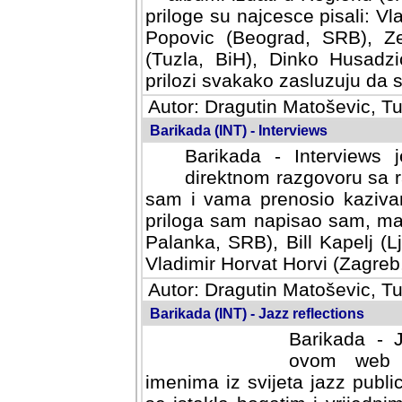
priloge su najcesce pisali: Vl
Popovic (Beograd, SRB), Ze
(Tuzla, BiH), Dinko Husadzi
prilozi svakako zasluzuju da se
Autor: Dragutin Matoševic, Tu
Barikada (INT) - Interviews
Barikada - Interviews 
direktnom razgovoru sa r
sam i vama prenosio kazivan
priloga sam napisao sam, mad
Palanka, SRB), Bill Kapelj (L
Vladimir Horvat Horvi (Zagreb,
Autor: Dragutin Matoševic, Tu
Barikada (INT) - Jazz reflections
Barikada - J
ovom web po
imenima iz svijeta jazz publi