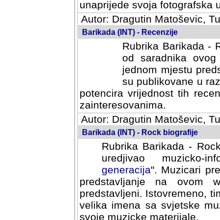
svoja fotografska umijeca.
Autor: Dragutin Matoševic, Tu
Barikada (INT) - Recenzije
Rubrika Barikada - R
od saradnika ovog 
jednom mjestu predst
su publikovane u ra
potencira vrijednost tih rece
zainteresovanima.
Autor: Dragutin Matoševic, Tu
Barikada (INT) - Rock biografije
Rubrika Barikada - Rock
uredjivao muzicko-informa
Muzicari predstavljeni u to
na ovom web portalu cime
Istovremeno, tim nacinom ra
sa svjetske muzicke scene da
materijale.