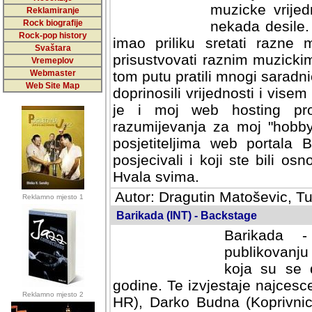
muzicke vrijed
Reklamiranje
Rock biografije
nekada desile
Rock-pop history
imao priliku sretati razne 
Svaštara
prisustvovati raznim muzick
Vremeplov
Webmaster
tom putu pratili mnogi saradni
Web Site Map
doprinosili vrijednosti i vise
je i moj web hosting prov
razumijevanja za moj "hobb
posjetiteljima web portala 
posjecivali i koji ste bili o
Hvala svima.
Autor: Dragutin Matoševic, Tu
Reklamno mjesto 1
Barikada (INT) - Backstage
Barikada -
publikovanju
koja su se 
godine. Te izvjestaje najcesce
Reklamno mjesto 2
HR), Darko Budna (Koprivnic