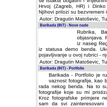
se istakla bogatim i vrijedni
Hrvoj (Zagreb, HR) i Dinko
Njihovi prilozi su bezvremeni i
Autor: Dragutin Matoševic, Tu
Barikada (INT) - Nove nade
Rubrika, B
objasnjava. 
iz naseg Reg
iz statusa demo benda. Uko
pojavljivanje u ovoj rubrici - nj
Autor: Dragutin Matoševic, Tu
Barikada (INT) - Portfolio
Barikada - Portfolio je 
vaznost fotografije, kao
rada nekog benda. Na to su 
fotografije koje su mi pristiz
fotografske primjere nekolik
svi zainteresovani sistemom "