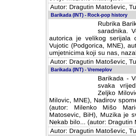
Autor: Dragutin Matoševic, Tu
Barikada (INT) - Rock-pop history
Rubrika Barik
saradnika. V
autorica je velikog serijal
Vujotic (Podgorica, MNE), aut
umjetnicima koji su nas, nazalo
Autor: Dragutin Matoševic, Tu
Barikada (INT) - Vremeplov
Barikada - V
svaka vrijedna
Milovic, MNE)
MNE), Nadirov spomenar (auto
Milenko Mišo Maric, UK), Muz
Muzika je svirala (autor: D
(autor: Dragutin Matosevic, BiH
Autor: Dragutin Matoševic, Tu