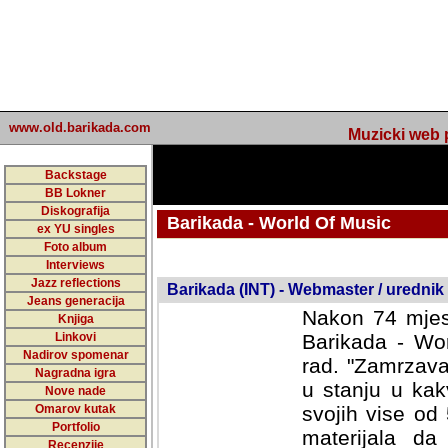
www.old.barikada.com
Muzicki web p
Backstage
BB Lokner
Diskografija
Barikada - World Of Music
ex YU singles
Foto album
undefined
Interviews
Jazz reflections
Barikada (INT) - Webmaster / urednik
Jeans generacija
Nakon 74 mjes
Knjiga
Linkovi
Barikada - Wor
Nadirov spomenar
rad. "Zamrzava
Nagradna igra
u stanju u kak
Nove nade
Omarov kutak
svojih vise od
Portfolio
materijala da 
Recenzije