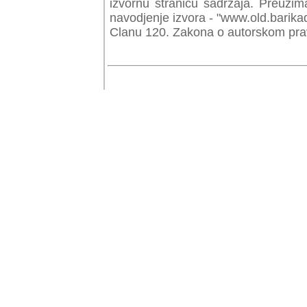
izvornu stranicu sadrzaja. Preuzim
navodjenje izvora - "www.old.barika
Clanu 120. Zakona o autorskom prav
© Copyr