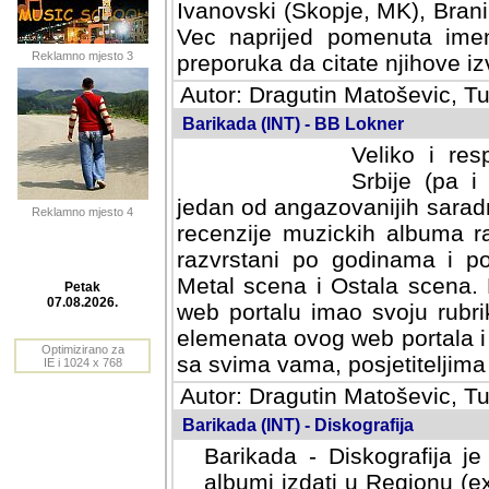
Ivanovski (Skopje, MK), Bran
Vec naprijed pomenuta ime
Reklamno mjesto 3
preporuka da citate njihove izv
Autor: Dragutin Matoševic, Tu
Barikada (INT) - BB Lokner
Veliko i res
Srbije (pa i
jedan od angazovanijih sarad
Reklamno mjesto 4
recenzije muzickih albuma ra
razvrstani po godinama i po t
scena i Ostala scena. Bane 
portalu imao svoju rubriku.
Petak
elemenata ovog web portala i 
07.08.2026.
sa svima vama, posjetiteljima
Optimizirano za
Autor: Dragutin Matoševic, Tu
IE i 1024 x 768
Barikada (INT) - Diskografija
Barikada - Diskografija je
albumi izdati u Regionu (ex 