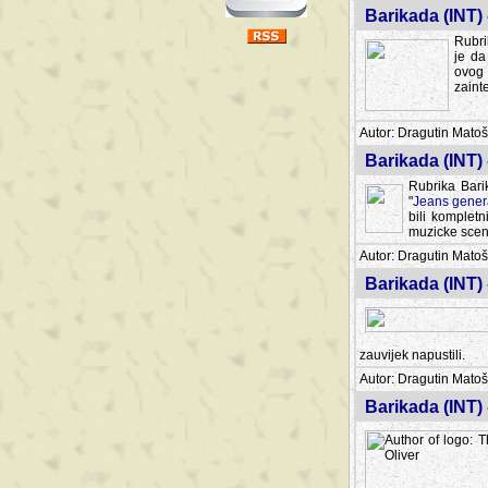
Barikada (INT) 
Rubri
je da
ovog 
zaint
Autor: Dragutin Matoše
Barikada (INT) 
Rubrika Bari
"
Jeans gener
bili komplet
muzicke scene
Autor: Dragutin Matoše
Barikada (INT)
zauvijek napustili.
Autor: Dragutin Matoše
Barikada (INT)