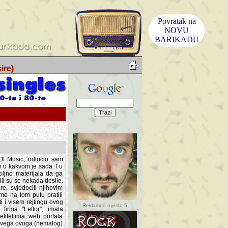
Povratak na
NOVU
BARIKADU
ire)
f Music, odlucio sam
u u kakvom je sada. I u
oljno materijala da ga
 ili su se nekada desile.
e, svjedociti njihovim
me na tom putu pratili
i i visem rejtingu ovog
Reklamno mjesto 5
irma "Leftor", imala
titeljima web portala
og svega ovoga (nemalog)