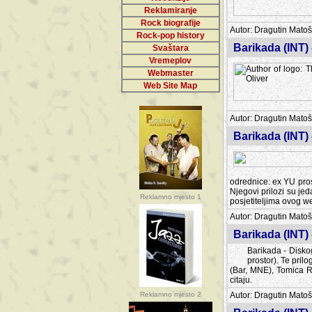
Reklamiranje
Rock biografije
Autor: Dragutin Matoše
Rock-pop history
Barikada (INT)
Svaštara
Vremeplov
Webmaster
Web Site Map
Autor: Dragutin Matoše
Barikada (INT)
odrednice: ex YU pros
Njegovi prilozi su je
Reklamno mjesto 1
posjetiteljima ovog we
Autor: Dragutin Matoše
Barikada (INT) 
Barikada - Diskog
prostor). Te pril
(Bar, MNE), Tomica Ra
citaju.
Reklamno mjesto 2
Autor: Dragutin Matoše