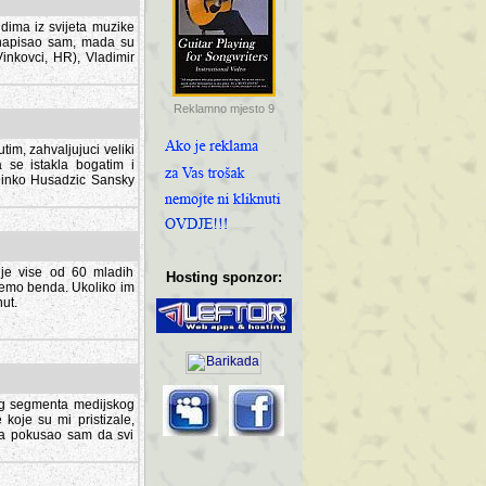
dima iz svijeta muzike
 napisao sam, mada su
Vinkovci, HR), Vladimir
Reklamno mjesto 9
tim, zahvaljujuci veliki
a se istakla bogatim i
 Dinko Husadzic Sansky
 je vise od 60 mladih
Hosting sponzor:
demo benda. Ukoliko im
nut.
tnog segmenta medijskog
 koje su mi pristizale,
afa pokusao sam da svi