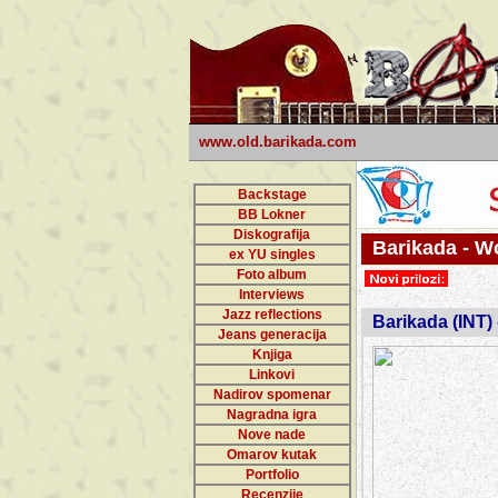
www.old.barikada.com
Backstage
BB Lokner
Diskografija
Barikada - W
ex YU singles
Foto album
Interviews
Jazz reflections
Barikada (INT)
Jeans generacija
Knjiga
Linkovi
Nadirov spomenar
Nagradna igra
Nove nade
Omarov kutak
Portfolio
Recenzije