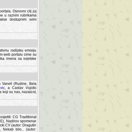
rtala. Osnovni cilj joj
ane u raznim rubrikama
lakse dostupnim svim
tivnu radijsku emisiju
ovom web portalu cime su
lika imena sa svjetske
a Vanell (Rudine, Bela
vic
, a Caslav Vujotic
 koji su nas, nazalost,
sjetiti: CG Traditional
MNE), Nadirov spomenar
cki CV (autor: Dragutin
 Nekab bilo... (autor: