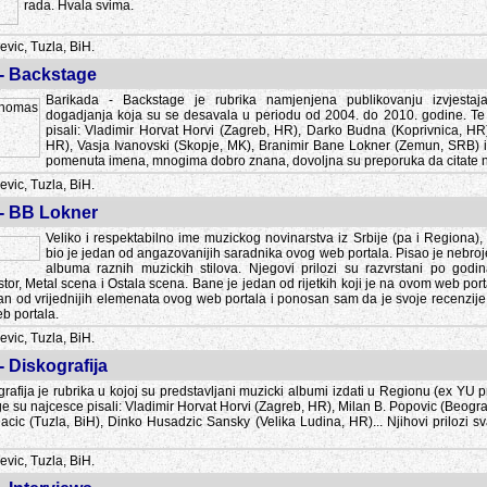
rada. Hvala svima.
vic, Tuzla, BiH.
 - Backstage
Barikada - Backstage je rubrika namjenjena publikovanju izvjestaj
dogadjanja koja su se desavala u periodu od 2004. do 2010. godine. Te 
pisali: Vladimir Horvat Horvi (Zagreb, HR), Darko Budna (Koprivnica, HR)
HR), Vasja Ivanovski (Skopje, MK), Branimir Bane Lokner (Zemun, SRB) i 
pomenuta imena, mnogima dobro znana, dovoljna su preporuka da citate nj
vic, Tuzla, BiH.
 - BB Lokner
Veliko i respektabilno ime muzickog novinarstva iz Srbije (pa i Regiona)
bio je jedan od angazovanijih saradnika ovog web portala. Pisao je nebro
albuma raznih muzickih stilova. Njegovi prilozi su razvrstani po godi
tor, Metal scena i Ostala scena. Bane je jedan od rijetkih koji je na ovom web port
dan od vrijednijih elemenata ovog web portala i ponosan sam da je svoje recenzije
b portala.
vic, Tuzla, BiH.
- Diskografija
rafija je rubrika u kojoj su predstavljani muzicki albumi izdati u Regionu (ex YU pro
oge su najcesce pisali: Vladimir Horvat Horvi (Zagreb, HR), Milan B. Popovic (Beogr
cic (Tuzla, BiH), Dinko Husadzic Sansky (Velika Ludina, HR)... Njihovi prilozi 
vic, Tuzla, BiH.