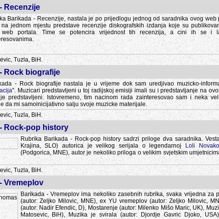
- Recenzije
ka Barikada - Recenzije, nastala je po prijedlogu jednog od saradnika ovog web po
 na jednom mjestu predstave recenzije diskografskih izdanja koje su publikov
web portala. Time se potencira vrijednost tih recenzija, a cini ih se i 
eresovanima.
vic, Tuzla, BiH.
- Rock biografije
kada - Rock biografije nastala je u vrijeme dok sam uredjivao muzicko-informa
acija
". Muzicari predstavljeni u toj radijskoj emisiji imali su i predstavljanje na 
nije predstavljeni. Istovremeno, tim nacinom rada zainteresovao sam i neka ve
 da mi samoinicijativno salju svoje muzicke materijale.
vic, Tuzla, BiH.
 - Rock-pop history
Rubrika Barikada - Rock-pop history sadrzi priloge dva saradnika. Vest
Krajina, SLO) autorica je velikog serijala o legendarnoj
Loli Novako
(Podgorica, MNE), autor je nekoliko priloga o velikim svjetskim umjetnicima
vic, Tuzla, BiH.
 - Vremeplov
Barikada - Vremeplov ima nekoliko zasebnih rubrika, svaka vrijedna za po
(autor: Zeljko Milovic, MNE), ex YU vremeplov (autor: Zeljko Milovic, 
(autor: Nadir Efendic, D), Mostarenje (autor: Milenko Mišo Maric, UK), Muzi
Matosevic, BiH), Muzika je svirala (autor: Djordje Gavric Djoko, USA),