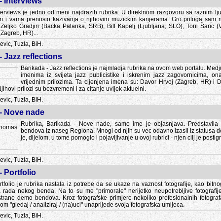
- Interviews
terviews je jedno od meni najdrazih rubrika. U direktnom razgovoru sa raznim lju
 i vama prenosio kazivanja o njihovim muzickim karijerama. Gro priloga sam
i Zeljko Gradjin (Backa Palanka, SRB), Bill Kapelj (Ljubljana, SLO), Toni Šaric (
(Zagreb, HR)...
vic, Tuzla, BiH.
- Jazz reflections
Barikada - Jazz reflections je najmladja rubrika na ovom web portalu. Medju
imenima iz svijeta jazz publicistike i iskrenim jazz zagovornicima, on
vrijednim prilozima. Ta cijenjena imena su: Davor Hrvoj (Zagreb, HR) i
jihovi prilozi su bezvremeni i za citanje uvijek aktuelni.
vic, Tuzla, BiH.
 - Nove nade
Rubrika, Barikada - Nove nade, samo ime je objasnjava. Predstavila
bendova iz naseg Regiona. Mnogi od njih su vec odavno izasli iz statusa 
je, dijelom, u tome pomoglo i pojavljivanje u ovoj rubrici - njen cilj je postig
vic, Tuzla, BiH.
- Portfolio
rtfolio je rubrika nastala iz potrebe da se ukaze na vaznost fotografije, kao bi
a rada nekog benda. Na to su me "primorale" nerijetko neupotrebljive fotografije
trane demo bendova. Kroz fotografske primjere nekoliko profesionalnih fotogr
m "gledaj / analiziraj / (na)uci" unaprijede svoja fotografska umijeca.
vic, Tuzla, BiH.