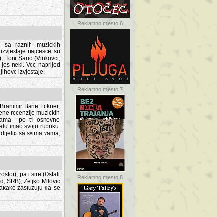
Reklamno mjesto 6
a sa raznih muzickih
izvjestaje najcesce su
, Toni Šaric (Vinkovci,
jos neki. Vec naprijed
ihove izvjestaje.
Reklamno mjesto 7
, Branimir Bane Lokner,
jene recenzije muzickih
nama i po tri osnovne
alu imao svoju rubriku.
 dijelio sa svima vama,
stor), pa i sire (Ostali
Reklamno mjesto 8
ad, SRB), Zeljko Milovic
svakako zasluzuju da se