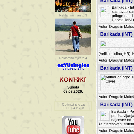
Barikada (INT) 
Barikada - In
saznavao sam
Reklamno mjesto 3
priloge dali 
Horvat Horvi 
Autor: Dragutin Matoše
Barikada (INT) 
(Velika Ludina, HR). N
Reklamno mjesto 4
Autor: Dragutin Matoše
Barikada (INT)
Subota
08.08.2026.
Autor: Dragutin Matoše
Barikada (INT) 
Optimizirano za
IE i 1024 x 768
Barikada - Po
predstavljanj
najcesce od s
zainteresovani sistemo
Autor: Dragutin Matoše