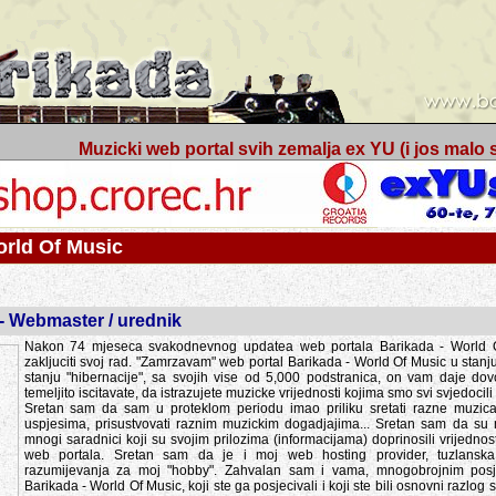
Muzicki web portal svih zemalja ex YU (i jos malo s
orld Of Music
 - Webmaster / urednik
Nakon 74 mjeseca svakodnevnog updatea web portala Barikada - World O
zakljuciti svoj rad. "Zamrzavam" web portal Barikada - World Of Music u stanj
stanju "hibernacije", sa svojih vise od 5,000 podstranica, on vam daje dov
temeljito iscitavate, da istrazujete muzicke vrijednosti kojima smo svi svjedocili
Sretan sam da sam u proteklom periodu imao priliku sretati razne muzicar
uspjesima, prisustvovati raznim muzickim dogadjajima... Sretan sam da su 
mnogi saradnici koji su svojim prilozima (informacijama) doprinosili vrijednost
web portala. Sretan sam da je i moj web hosting provider, tuzlanska f
razumijevanja za moj "hobby". Zahvalan sam i vama, mnogobrojnim posje
Barikada - World Of Music, koji ste ga posjecivali i koji ste bili osnovni razl