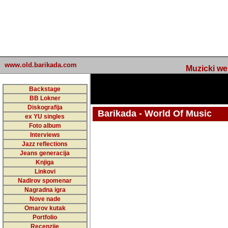
www.old.barikada.com
Muzicki web p
Backstage
BB Lokner
Diskografija
Barikada - World Of Music
ex YU singles
Foto album
undefined
Interviews
Jazz reflections
Barikada (INT) - Webmaster / urednik
Jeans generacija
Nakon 74 mj
Knjiga
Linkovi
portala Bari
Nadirov spomenar
zakljuciti 
Nagradna igra
Nove nade
Barikada - W
Omarov kutak
sada. I u sta
Portfolio
Recenzije