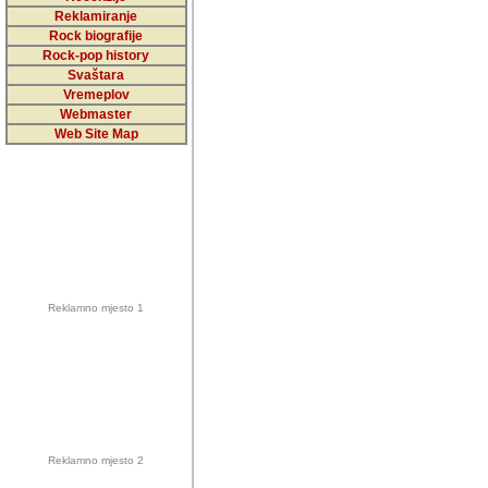
5,000 podstra
Reklamiranje
Rock biografije
da ga temelji
Rock-pop history
vrijednosti kojima smo sv
Svaštara
Vremeplov
Sretan sam da sam u protek
Webmaster
muzicare, svjedociti njih
Web Site Map
muzickim dogadjajima... Sr
mnogi saradnici koji su
doprinosili vrijednosti i v
sam da je i moj web hostin
imala razumijevanja za 
Reklamno mjesto 1
mnogobrojnim posjetitelj
Music, koji ste ga posjeciv
ovoga (nemalog) rada. Hva
Autor: Dragutin Matoševic,
Barikada (INT) - Backstage
Reklamno mjesto 2
Barikada -