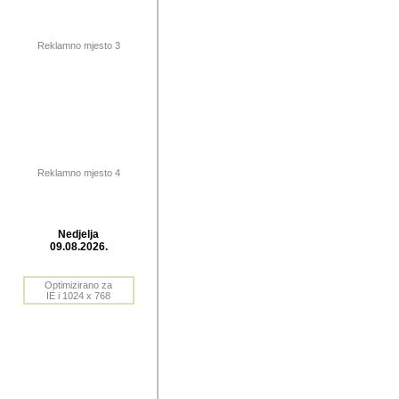
publikovan
dogadjanja
Reklamno mjesto 3
2004. do 2010. godine. Te i
Horvat Horvi (Zagreb, HR)
Šaric (Vinkovci, HR), Vas
Bane Lokner (Zemun, SRB)
imena, mnogima dobro zna
Reklamno mjesto 4
njihove izvjestaje.
Autor: Dragutin Matoševic,
Barikada (INT) - BB Lokner
Nedjelja
Veliko i res
09.08.2026.
Srbije (pa i
Optimizirano za
jedan od angazovanijih s
IE i 1024 x 768
nebrojene recenzije muzic
Njegovi prilozi su razvr
odrednice: ex YU prostor,