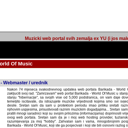
Muzicki web portal svih zemalja ex YU (i jos malo s
orld Of Music
ned
 - Webmaster / urednik
Nakon 74 mjeseca svakodnevnog updatea web portala Barikada - World O
zakljuciti svoj rad. "Zamrzavam" web portal Barikada - World Of Music u stanj
stanju "hibernacije", sa svojih vise od 5,000 podstranica, on vam daje dov
temeljito iscitavate, da istrazujete muzicke vrijednosti kojima smo svi svjedocili
Sretan sam da sam u proteklom periodu imao priliku sretati razne muzicar
uspjesima, prisustvovati raznim muzickim dogadjajima... Sretan sam da su 
mnogi saradnici koji su svojim prilozima (informacijama) doprinosili vrijednost
web portala. Sretan sam da je i moj web hosting provider, tuzlanska f
razumijevanja za moj "hobby". Zahvalan sam i vama, mnogobrojnim posje
Barikada - World Of Music, koji ste ga posjecivali i koji ste bili osnovni razl