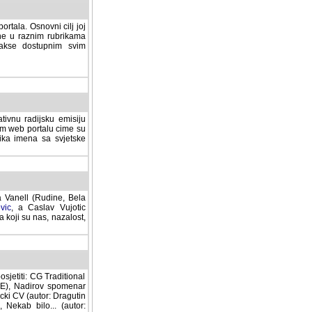
rtala. Osnovni cilj joj
ane u raznim rubrikama
lakse dostupnim svim
tivnu radijsku emisiju
ovom web portalu cime su
lika imena sa svjetske
a Vanell (Rudine, Bela
vic
, a Caslav Vujotic
 koji su nas, nazalost,
sjetiti: CG Traditional
MNE), Nadirov spomenar
cki CV (autor: Dragutin
 Nekab bilo... (autor: