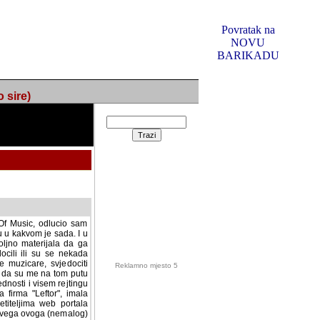
Povratak na
NOVU
BARIKADU
ire)
f Music, odlucio sam
u u kakvom je sada. I u
oljno materijala da ga
 ili su se nekada desile.
e, svjedociti njihovim
me na tom putu pratili
i i visem rejtingu ovog
Reklamno mjesto 5
irma "Leftor", imala
titeljima web portala
og svega ovoga (nemalog)