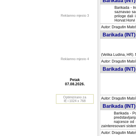
Barikada (INT) 
Barikada - In
saznavao sam
Reklamno mjesto 3
priloge dali 
Horvat Horvi 
Autor: Dragutin Matoše
Barikada (INT) 
(Velika Ludina, HR). N
Reklamno mjesto 4
Autor: Dragutin Matoše
Barikada (INT)
Petak
07.08.2026.
Autor: Dragutin Matoše
Barikada (INT) 
Optimizirano za
IE i 1024 x 768
Barikada - Po
predstavljanj
najcesce od s
zainteresovani sistemo
Autor: Dragutin Matoše