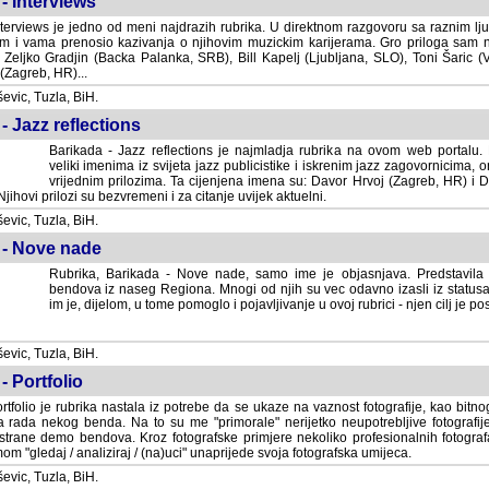
- Interviews
terviews je jedno od meni najdrazih rubrika. U direktnom razgovoru sa raznim lju
 i vama prenosio kazivanja o njihovim muzickim karijerama. Gro priloga sam
i Zeljko Gradjin (Backa Palanka, SRB), Bill Kapelj (Ljubljana, SLO), Toni Šaric (
(Zagreb, HR)...
vic, Tuzla, BiH.
- Jazz reflections
Barikada - Jazz reflections je najmladja rubrika na ovom web portalu. Medju
imenima iz svijeta jazz publicistike i iskrenim jazz zagovornicima, on
vrijednim prilozima. Ta cijenjena imena su: Davor Hrvoj (Zagreb, HR) i
jihovi prilozi su bezvremeni i za citanje uvijek aktuelni.
vic, Tuzla, BiH.
 - Nove nade
Rubrika, Barikada - Nove nade, samo ime je objasnjava. Predstavila
bendova iz naseg Regiona. Mnogi od njih su vec odavno izasli iz statusa 
je, dijelom, u tome pomoglo i pojavljivanje u ovoj rubrici - njen cilj je postig
vic, Tuzla, BiH.
- Portfolio
rtfolio je rubrika nastala iz potrebe da se ukaze na vaznost fotografije, kao bi
a rada nekog benda. Na to su me "primorale" nerijetko neupotrebljive fotografije
trane demo bendova. Kroz fotografske primjere nekoliko profesionalnih fotogr
m "gledaj / analiziraj / (na)uci" unaprijede svoja fotografska umijeca.
vic, Tuzla, BiH.