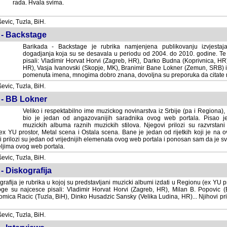
rada. Hvala svima.
vic, Tuzla, BiH.
 - Backstage
Barikada - Backstage je rubrika namjenjena publikovanju izvjestaj
dogadjanja koja su se desavala u periodu od 2004. do 2010. godine. Te 
pisali: Vladimir Horvat Horvi (Zagreb, HR), Darko Budna (Koprivnica, HR)
HR), Vasja Ivanovski (Skopje, MK), Branimir Bane Lokner (Zemun, SRB) i 
pomenuta imena, mnogima dobro znana, dovoljna su preporuka da citate nj
vic, Tuzla, BiH.
 - BB Lokner
Veliko i respektabilno ime muzickog novinarstva iz Srbije (pa i Regiona)
bio je jedan od angazovanijih saradnika ovog web portala. Pisao je nebro
albuma raznih muzickih stilova. Njegovi prilozi su razvrstani po godi
tor, Metal scena i Ostala scena. Bane je jedan od rijetkih koji je na ovom web port
dan od vrijednijih elemenata ovog web portala i ponosan sam da je svoje recenzije
b portala.
vic, Tuzla, BiH.
- Diskografija
rafija je rubrika u kojoj su predstavljani muzicki albumi izdati u Regionu (ex YU pro
oge su najcesce pisali: Vladimir Horvat Horvi (Zagreb, HR), Milan B. Popovic (Beogr
cic (Tuzla, BiH), Dinko Husadzic Sansky (Velika Ludina, HR)... Njihovi prilozi 
vic, Tuzla, BiH.