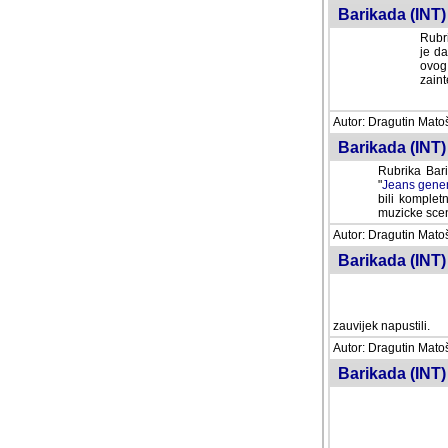
Barikada (INT) 
Rubri
je da
ovog 
zaint
Autor: Dragutin Matoše
Barikada (INT) 
Rubrika Bari
"
Jeans gener
bili komplet
muzicke scene
Autor: Dragutin Matoše
Barikada (INT)
zauvijek napustili.
Autor: Dragutin Matoše
Barikada (INT)