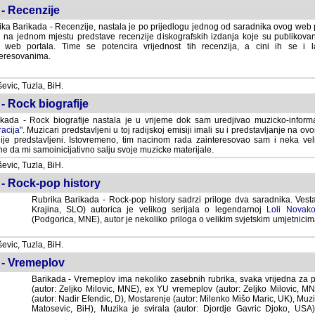
- Recenzije
ka Barikada - Recenzije, nastala je po prijedlogu jednog od saradnika ovog web po
 na jednom mjestu predstave recenzije diskografskih izdanja koje su publikov
web portala. Time se potencira vrijednost tih recenzija, a cini ih se i 
eresovanima.
vic, Tuzla, BiH.
- Rock biografije
kada - Rock biografije nastala je u vrijeme dok sam uredjivao muzicko-informa
acija
". Muzicari predstavljeni u toj radijskoj emisiji imali su i predstavljanje na 
nije predstavljeni. Istovremeno, tim nacinom rada zainteresovao sam i neka ve
 da mi samoinicijativno salju svoje muzicke materijale.
vic, Tuzla, BiH.
 - Rock-pop history
Rubrika Barikada - Rock-pop history sadrzi priloge dva saradnika. Vest
Krajina, SLO) autorica je velikog serijala o legendarnoj
Loli Novako
(Podgorica, MNE), autor je nekoliko priloga o velikim svjetskim umjetnicima
vic, Tuzla, BiH.
 - Vremeplov
Barikada - Vremeplov ima nekoliko zasebnih rubrika, svaka vrijedna za po
(autor: Zeljko Milovic, MNE), ex YU vremeplov (autor: Zeljko Milovic, 
(autor: Nadir Efendic, D), Mostarenje (autor: Milenko Mišo Maric, UK), Muzi
Matosevic, BiH), Muzika je svirala (autor: Djordje Gavric Djoko, USA),