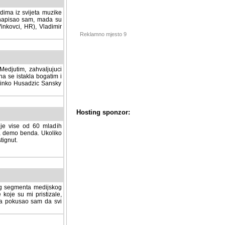
dima iz svijeta muzike
 napisao sam, mada su
Vinkovci, HR), Vladimir
Reklamno mjesto 9
tim, zahvaljujuci veliki
a se istakla bogatim i
 Dinko Husadzic Sansky
 je vise od 60 mladih
demo benda. Ukoliko im
nut.
Hosting sponzor:
tnog segmenta medijskog
 koje su mi pristizale,
afa pokusao sam da svi