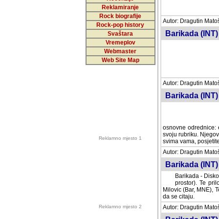
Reklamiranje
Rock biografije
Autor: Dragutin Matoše
Rock-pop history
Barikada (INT)
Svaštara
Vremeplov
Webmaster
Web Site Map
Autor: Dragutin Matoše
Barikada (INT)
odrednice: ex YU pros
Njegovi prilozi su je
Reklamno mjesto 1
posjetiteljima ovog we
Autor: Dragutin Matoše
Barikada (INT) 
Barikada - Diskog
prostor). Te pril
(Bar, MNE), Tomica Ra
citaju.
Reklamno mjesto 2
Autor: Dragutin Matoše