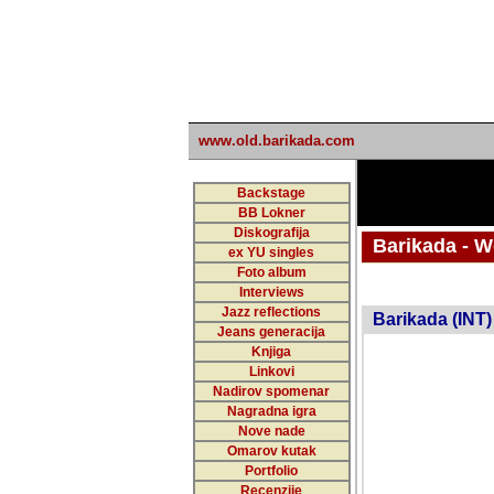
www.old.barikada.com
Backstage
BB Lokner
Diskografija
Barikada - W
ex YU singles
Foto album
undefi
Interviews
Jazz reflections
Barikada (INT)
Jeans generacija
Knjiga
Linkovi
Nadirov spomenar
Nagradna igra
Nove nade
Omarov kutak
Portfolio
Recenzije