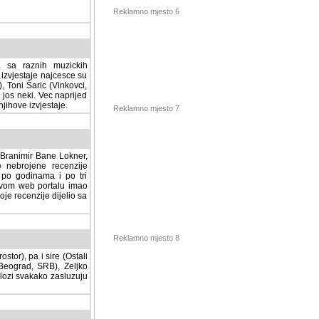
Reklamno mjesto 6
a sa raznih muzickih
izvjestaje najcesce su
, Toni Šaric (Vinkovci,
jos neki. Vec naprijed
ihove izvjestaje.
Reklamno mjesto 7
, Branimir Bane Lokner,
jene recenzije muzickih
nama i po tri osnovne
alu imao svoju rubriku.
 dijelio sa svima vama,
stor), pa i sire (Ostali
Reklamno mjesto 8
ad, SRB), Zeljko Milovic
svakako zasluzuju da se