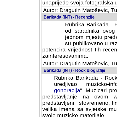
svoja fotografska umijeca.
Autor: Dragutin Matoševic, Tu
Barikada (INT) - Recenzije
Rubrika Barikada - R
od saradnika ovog 
jednom mjestu predst
su publikovane u ra
potencira vrijednost tih rece
zainteresovanima.
Autor: Dragutin Matoševic, Tu
Barikada (INT) - Rock biografije
Rubrika Barikada - Rock
uredjivao muzicko-informa
Muzicari predstavljeni u to
na ovom web portalu cime
Istovremeno, tim nacinom ra
sa svjetske muzicke scene da
materijale.