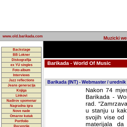
www.old.barikada.com
Muzicki web p
Backstage
BB Lokner
Diskografija
Barikada - World Of Music
ex YU singles
Foto album
Interviews
Jazz reflections
Barikada (INT) - Webmaster / urednik
Jeans generacija
Nakon 74 mjes
Knjiga
Linkovi
Barikada - Wor
Nadirov spomenar
rad. "Zamrzava
Nagradna igra
u stanju u kak
Nove nade
Omarov kutak
svojih vise od
Portfolio
materijala da 
Recenzije