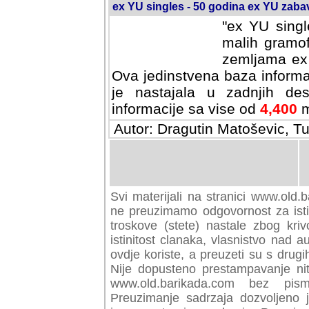
ex YU singles - 50 godina ex YU zab
"ex YU singl
malih gramof
zemljama ex 
Ova jedinstvena baza informa
je nastajala u zadnjih des
informacije sa vise od
4,400
m
Autor: Dragutin Matoševic, Tu
Svi materijali na stranici www.old.b
preuzimamo odgovornost za istini
troskove (stete) nastale zbog kriv
istinitost clanaka, vlasnistvo nad au
ovdje koriste, a preuzeti su s drugi
Nije dopusteno prestampavanje nit
www.old.barikada.com bez pism
Preuzimanje sadrzaja dozvoljeno 