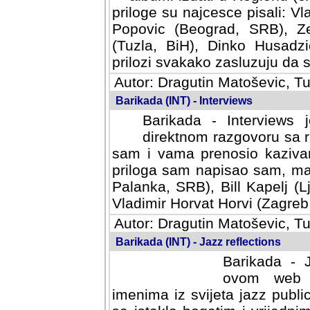
priloge su najcesce pisali: Vl
Popovic (Beograd, SRB), Ze
(Tuzla, BiH), Dinko Husadzi
prilozi svakako zasluzuju da se
Autor: Dragutin Matoševic, Tu
Barikada (INT) - Interviews
Barikada - Interviews 
direktnom razgovoru sa r
sam i vama prenosio kazivan
priloga sam napisao sam, mad
Palanka, SRB), Bill Kapelj (L
Vladimir Horvat Horvi (Zagreb,
Autor: Dragutin Matoševic, Tu
Barikada (INT) - Jazz reflections
Barikada - J
ovom web po
imenima iz svijeta jazz publi