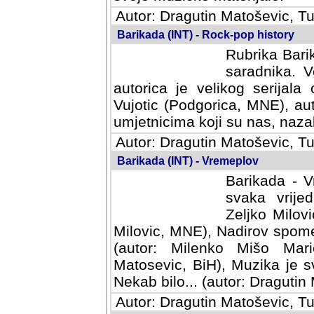
Autor: Dragutin Matoševic, Tu
Barikada (INT) - Rock-pop history
Rubrika Barik
saradnika. V
autorica je velikog serijal
Vujotic (Podgorica, MNE), aut
umjetnicima koji su nas, nazalo
Autor: Dragutin Matoševic, Tu
Barikada (INT) - Vremeplov
Barikada - V
svaka vrijedna
Milovic, MNE)
MNE), Nadirov spomenar (auto
Milenko Mišo Maric, UK), Muz
Muzika je svirala (autor: D
(autor: Dragutin Matosevic, BiH
Autor: Dragutin Matoševic, Tu