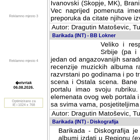
Ivanovski (Skopje, MK), Bran
Vec naprijed pomenuta ime
Reklamno mjesto 3
preporuka da citate njihove izv
Autor: Dragutin Matoševic, Tu
Barikada (INT) - BB Lokner
Veliko i res
Srbije (pa i
jedan od angazovanijih sarad
Reklamno mjesto 4
recenzije muzickih albuma ra
razvrstani po godinama i po t
scena i Ostala scena. Bane 
portalu imao svoju rubriku.
�etvrtak
elemenata ovog web portala i 
06.08.2026.
sa svima vama, posjetiteljima
Optimizirano za
Autor: Dragutin Matoševic, Tu
IE i 1024 x 768
Barikada (INT) - Diskografija
Barikada - Diskografija je
albumi izdati u Regionu (ex 