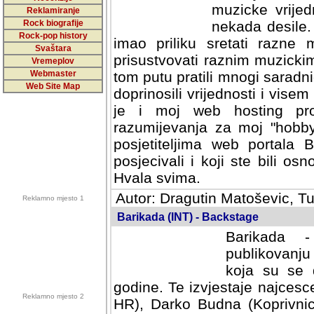
muzicke vrijed
Reklamiranje
Rock biografije
nekada desile
Rock-pop history
imao priliku sretati razne 
Svaštara
prisustvovati raznim muzick
Vremeplov
Webmaster
tom putu pratili mnogi saradni
Web Site Map
doprinosili vrijednosti i vise
je i moj web hosting prov
razumijevanja za moj "hobb
posjetiteljima web portala 
posjecivali i koji ste bili o
Hvala svima.
Autor: Dragutin Matoševic, Tu
Reklamno mjesto 1
Barikada (INT) - Backstage
Barikada -
publikovanju
koja su se 
godine. Te izvjestaje najcesce
Reklamno mjesto 2
HR), Darko Budna (Koprivnic