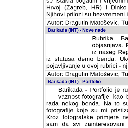
se istakla bogatim i vrijedni
Hrvoj (Zagreb, HR) i Dinko
Njihovi prilozi su bezvremeni i
Autor: Dragutin Matoševic, Tu
Barikada (INT) - Nove nade
Rubrika, B
objasnjava. 
iz naseg Reg
iz statusa demo benda. Uko
pojavljivanje u ovoj rubrici - nj
Autor: Dragutin Matoševic, Tu
Barikada (INT) - Portfolio
Barikada - Portfolio je 
vaznost fotografije, kao
rada nekog benda. Na to su 
fotografije koje su mi pristiz
fotografske primjere nekolik
svi zainteresovani sistemom "