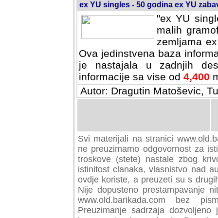
ex YU singles - 50 godina ex YU zab
"ex YU singl
malih gramof
zemljama ex 
Ova jedinstvena baza informa
je nastajala u zadnjih des
informacije sa vise od
4,400
m
Autor: Dragutin Matoševic, Tu
Svi materijali na stranici www.old.b
preuzimamo odgovornost za istini
troskove (stete) nastale zbog kriv
istinitost clanaka, vlasnistvo nad au
ovdje koriste, a preuzeti su s drugi
Nije dopusteno prestampavanje nit
www.old.barikada.com bez pism
Preuzimanje sadrzaja dozvoljeno 