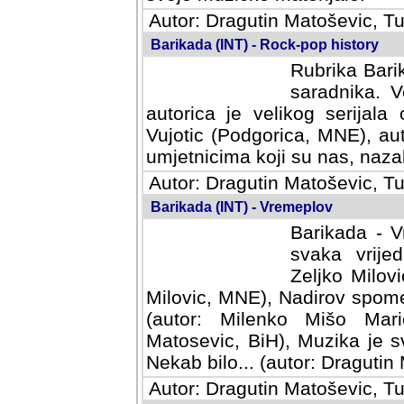
Autor: Dragutin Matoševic, Tu
Barikada (INT) - Rock-pop history
Rubrika Barik
saradnika. V
autorica je velikog serijal
Vujotic (Podgorica, MNE), aut
umjetnicima koji su nas, nazalo
Autor: Dragutin Matoševic, Tu
Barikada (INT) - Vremeplov
Barikada - V
svaka vrijedna
Milovic, MNE)
MNE), Nadirov spomenar (auto
Milenko Mišo Maric, UK), Muz
Muzika je svirala (autor: D
(autor: Dragutin Matosevic, BiH
Autor: Dragutin Matoševic, Tu