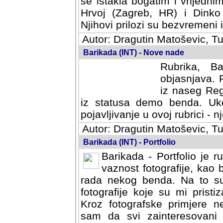
se istakla bogatim i vrijedni
Hrvoj (Zagreb, HR) i Dinko
Njihovi prilozi su bezvremeni i
Autor: Dragutin Matoševic, Tu
Barikada (INT) - Nove nade
Rubrika, B
objasnjava. 
iz naseg Reg
iz statusa demo benda. Uko
pojavljivanje u ovoj rubrici - nj
Autor: Dragutin Matoševic, Tu
Barikada (INT) - Portfolio
Barikada - Portfolio je 
vaznost fotografije, kao
rada nekog benda. Na to su 
fotografije koje su mi pristiz
fotografske primjere nekolik
svi zainteresovani sistemom "