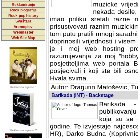
muzicke vrijed
Reklamiranje
Rock biografije
nekada desile
Rock-pop history
imao priliku sretati razne 
Svaštara
prisustvovati raznim muzick
Vremeplov
Webmaster
tom putu pratili mnogi saradni
Web Site Map
doprinosili vrijednosti i vise
je i moj web hosting prov
razumijevanja za moj "hobb
posjetiteljima web portala 
posjecivali i koji ste bili o
Hvala svima.
Autor: Dragutin Matoševic, Tu
Reklamno mjesto 1
Barikada (INT) - Backstage
Barikada -
publikovanju
koja su se 
godine. Te izvjestaje najcesce
Reklamno mjesto 2
HR), Darko Budna (Koprivnic