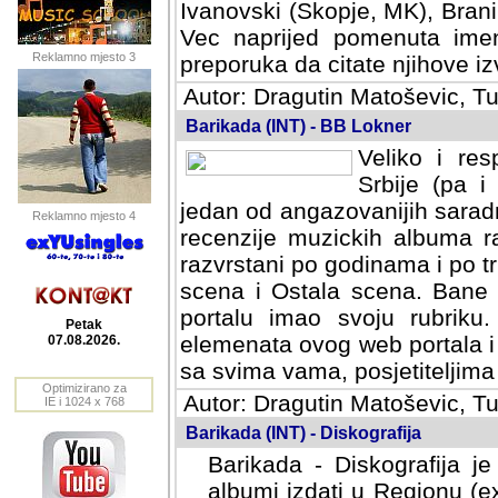
Ivanovski (Skopje, MK), Bran
Vec naprijed pomenuta ime
Reklamno mjesto 3
preporuka da citate njihove izv
Autor: Dragutin Matoševic, Tu
Barikada (INT) - BB Lokner
Veliko i res
Srbije (pa i
jedan od angazovanijih sarad
Reklamno mjesto 4
recenzije muzickih albuma ra
razvrstani po godinama i po t
scena i Ostala scena. Bane 
portalu imao svoju rubriku.
Petak
elemenata ovog web portala i 
07.08.2026.
sa svima vama, posjetiteljima
Optimizirano za
Autor: Dragutin Matoševic, Tu
IE i 1024 x 768
Barikada (INT) - Diskografija
Barikada - Diskografija je
albumi izdati u Regionu (ex 