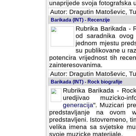
svoja fotografska umijeca.
Autor: Dragutin Matoševic, Tu
Barikada (INT) - Recenzije
Rubrika Barikada - R
od saradnika ovog 
jednom mjestu predst
su publikovane u ra
potencira vrijednost tih rece
zainteresovanima.
Autor: Dragutin Matoševic, Tu
Barikada (INT) - Rock biografije
Rubrika Barikada - Rock
uredjivao muzicko-informa
Muzicari predstavljeni u to
na ovom web portalu cime
Istovremeno, tim nacinom ra
sa svjetske muzicke scene da
materijale.