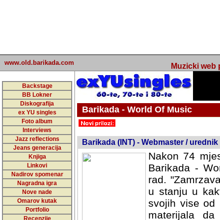
www.old.barikada.com
Muzicki web p
Backstage
BB Lokner
Diskografija
Barikada - World Of Music
ex YU singles
Foto album
undefined
Interviews
Jazz reflections
Barikada (INT) - Webmaster / urednik
Jeans generacija
Nakon 74 mjes
Knjiga
Linkovi
Barikada - Wor
Nadirov spomenar
rad. "Zamrzava
Nagradna igra
u stanju u kak
Nove nade
Omarov kutak
svojih vise od
Portfolio
materijala da 
Recenzije