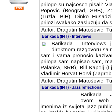
priloge su najcesce pisali: Vl
Popovic (Beograd, SRB), Ze
(Tuzla, BiH), Dinko Husadzi
prilozi svakako zasluzuju da se
Autor: Dragutin Matoševic, Tu
Barikada (INT) - Interviews
Barikada - Interviews 
direktnom razgovoru sa r
sam i vama prenosio kazivan
priloga sam napisao sam, mad
Palanka, SRB), Bill Kapelj (L
Vladimir Horvat Horvi (Zagreb,
Autor: Dragutin Matoševic, Tu
Barikada (INT) - Jazz reflections
Barikada - J
ovom web po
imenima iz svijeta jazz publi