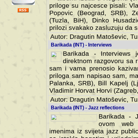
priloge su najcesce pisali: Vl
Popovic (Beograd, SRB), Ze
(Tuzla, BiH), Dinko Husadzi
prilozi svakako zasluzuju da se
Autor: Dragutin Matoševic, Tu
Barikada (INT) - Interviews
Barikada - Interviews 
direktnom razgovoru sa r
sam i vama prenosio kazivan
priloga sam napisao sam, mad
Palanka, SRB), Bill Kapelj (L
Vladimir Horvat Horvi (Zagreb,
Autor: Dragutin Matoševic, Tu
Barikada (INT) - Jazz reflections
Barikada - J
ovom web po
imenima iz svijeta jazz publi