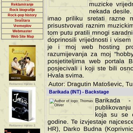
muzicke vrijed
Reklamiranje
Rock biografije
nekada desile
Rock-pop history
imao priliku sretati razne 
Svaštara
prisustvovati raznim muzick
Vremeplov
Webmaster
tom putu pratili mnogi saradni
Web Site Map
doprinosili vrijednosti i vise
je i moj web hosting prov
razumijevanja za moj "hobb
posjetiteljima web portala 
posjecivali i koji ste bili o
Hvala svima.
Autor: Dragutin Matoševic, Tu
Reklamno mjesto 1
Barikada (INT) - Backstage
Barikada -
publikovanju
koja su se 
godine. Te izvjestaje najcesce
Reklamno mjesto 2
HR), Darko Budna (Koprivnic