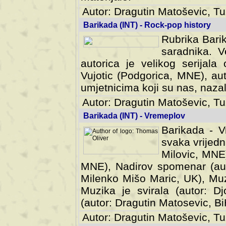
Autor: Dragutin Matoševic, Tu
Barikada (INT) - Rock-pop history
Rubrika Barik
saradnika. V
autorica je velikog serijal
Vujotic (Podgorica, MNE), aut
umjetnicima koji su nas, nazalo
Autor: Dragutin Matoševic, Tu
Barikada (INT) - Vremeplov
Barikada - V
svaka vrijedna
Milovic, MNE)
MNE), Nadirov spomenar (auto
Milenko Mišo Maric, UK), Muz
Muzika je svirala (autor: D
(autor: Dragutin Matosevic, BiH
Autor: Dragutin Matoševic, Tu