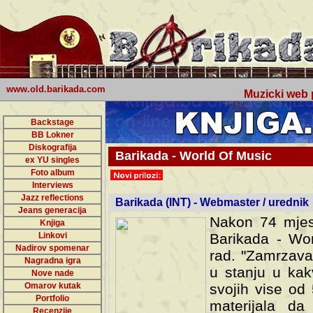
www.old.barikada.com
Muzicki web p
Backstage
BB Lokner
Diskografija
Barikada - World Of Music
ex YU singles
Foto album
undefined
Interviews
Jazz reflections
Barikada (INT) - Webmaster / urednik
Jeans generacija
Nakon 74 mjes
Knjiga
Linkovi
Barikada - Wor
Nadirov spomenar
rad. "Zamrzava
Nagradna igra
u stanju u kak
Nove nade
Omarov kutak
svojih vise od
Portfolio
materijala da 
Recenzije