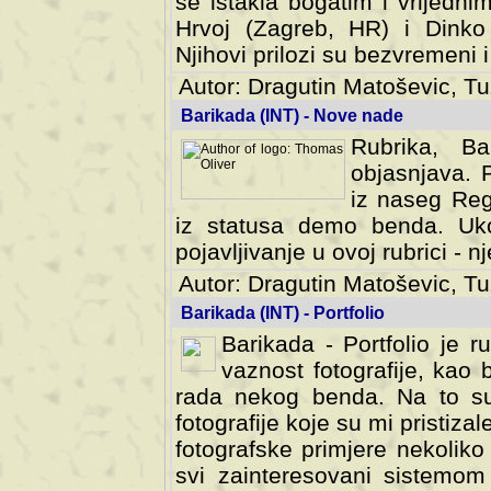
se istakla bogatim i vrijedni
Hrvoj (Zagreb, HR) i Dinko
Njihovi prilozi su bezvremeni i
Autor: Dragutin Matoševic, Tu
Barikada (INT) - Nove nade
Rubrika, B
objasnjava. 
iz naseg Reg
iz statusa demo benda. Uko
pojavljivanje u ovoj rubrici - nj
Autor: Dragutin Matoševic, Tu
Barikada (INT) - Portfolio
Barikada - Portfolio je 
vaznost fotografije, kao
rada nekog benda. Na to su 
fotografije koje su mi pristiz
fotografske primjere nekolik
svi zainteresovani sistemom "