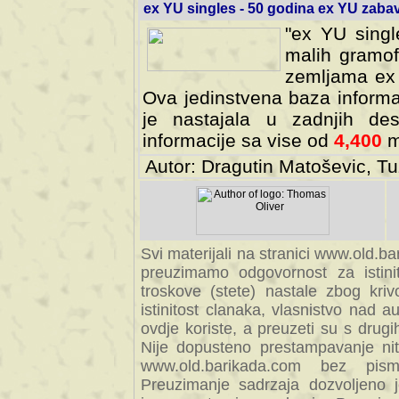
ex YU singles - 50 godina ex YU zab
"ex YU singl
malih gramof
zemljama ex 
Ova jedinstvena baza informa
je nastajala u zadnjih des
informacije sa vise od
4,400
m
Autor: Dragutin Matoševic, Tu
Svi materijali na stranici www.old.b
preuzimamo odgovornost za istini
troskove (stete) nastale zbog kriv
istinitost clanaka, vlasnistvo nad au
ovdje koriste, a preuzeti su s drugi
Nije dopusteno prestampavanje nit
www.old.barikada.com bez pism
Preuzimanje sadrzaja dozvoljeno 