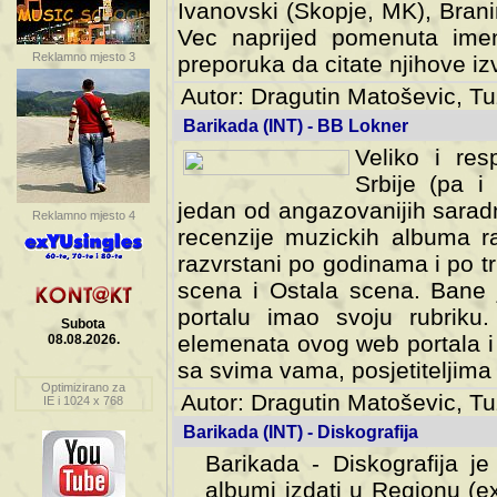
Ivanovski (Skopje, MK), Bran
Vec naprijed pomenuta ime
Reklamno mjesto 3
preporuka da citate njihove izv
Autor: Dragutin Matoševic, Tu
Barikada (INT) - BB Lokner
Veliko i res
Srbije (pa i
jedan od angazovanijih sarad
Reklamno mjesto 4
recenzije muzickih albuma ra
razvrstani po godinama i po t
scena i Ostala scena. Bane 
portalu imao svoju rubriku.
Subota
elemenata ovog web portala i 
08.08.2026.
sa svima vama, posjetiteljima
Optimizirano za
Autor: Dragutin Matoševic, Tu
IE i 1024 x 768
Barikada (INT) - Diskografija
Barikada - Diskografija je
albumi izdati u Regionu (ex 