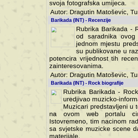
svoja fotografska umijeca.
Autor: Dragutin Matoševic, Tu
Barikada (INT) - Recenzije
Rubrika Barikada - R
od saradnika ovog 
jednom mjestu predst
su publikovane u ra
potencira vrijednost tih rece
zainteresovanima.
Autor: Dragutin Matoševic, Tu
Barikada (INT) - Rock biografije
Rubrika Barikada - Rock
uredjivao muzicko-informa
Muzicari predstavljeni u to
na ovom web portalu cime
Istovremeno, tim nacinom ra
sa svjetske muzicke scene da
materijale.