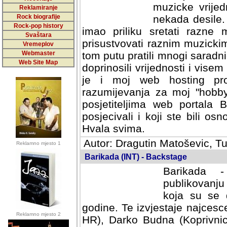
muzicke vrijed
Reklamiranje
Rock biografije
nekada desile
Rock-pop history
imao priliku sretati razne 
Svaštara
prisustvovati raznim muzick
Vremeplov
Webmaster
tom putu pratili mnogi saradni
Web Site Map
doprinosili vrijednosti i vise
je i moj web hosting prov
razumijevanja za moj "hobb
posjetiteljima web portala 
posjecivali i koji ste bili o
Hvala svima.
Autor: Dragutin Matoševic, Tu
Reklamno mjesto 1
Barikada (INT) - Backstage
Barikada -
publikovanju
koja su se 
godine. Te izvjestaje najcesce
Reklamno mjesto 2
HR), Darko Budna (Koprivnic