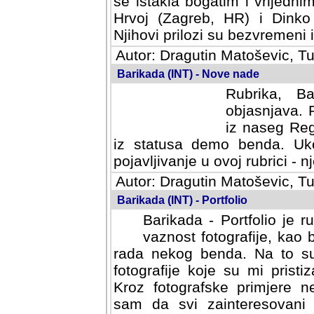
se istakla bogatim i vrijedni
Hrvoj (Zagreb, HR) i Dinko
Njihovi prilozi su bezvremeni i
Autor: Dragutin Matoševic, Tu
Barikada (INT) - Nove nade
Rubrika, B
objasnjava. 
iz naseg Reg
iz statusa demo benda. Uko
pojavljivanje u ovoj rubrici - nj
Autor: Dragutin Matoševic, Tu
Barikada (INT) - Portfolio
Barikada - Portfolio je 
vaznost fotografije, kao
rada nekog benda. Na to su 
fotografije koje su mi pristiz
fotografske primjere nekolik
svi zainteresovani sistemom "