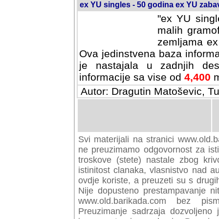
ex YU singles - 50 godina ex YU zab
"ex YU singl
malih gramof
zemljama ex 
Ova jedinstvena baza informa
je nastajala u zadnjih des
informacije sa vise od
4,400
m
Autor: Dragutin Matoševic, Tu
Svi materijali na stranici www.old.b
preuzimamo odgovornost za istini
troskove (stete) nastale zbog kriv
istinitost clanaka, vlasnistvo nad au
ovdje koriste, a preuzeti su s drugi
Nije dopusteno prestampavanje nit
www.old.barikada.com bez pism
Preuzimanje sadrzaja dozvoljeno 