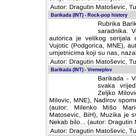
Autor: Dragutin Matoševic, Tu
Barikada (INT) - Rock-pop history
Rubrika Barik
saradnika. V
autorica je velikog serijal
Vujotic (Podgorica, MNE), aut
umjetnicima koji su nas, nazalo
Autor: Dragutin Matoševic, Tu
Barikada (INT) - Vremeplov
Barikada - V
svaka vrijedna
Milovic, MNE)
MNE), Nadirov spomenar (auto
Milenko Mišo Maric, UK), Muz
Muzika je svirala (autor: D
(autor: Dragutin Matosevic, BiH
Autor: Dragutin Matoševic, Tu