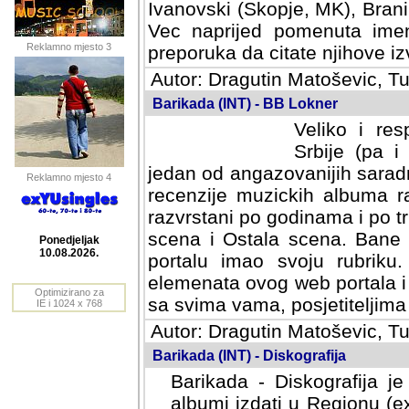
Ivanovski (Skopje, MK), Bran
Vec naprijed pomenuta ime
Reklamno mjesto 3
preporuka da citate njihove izv
Autor: Dragutin Matoševic, Tu
Barikada (INT) - BB Lokner
Veliko i res
Srbije (pa i
jedan od angazovanijih sarad
Reklamno mjesto 4
recenzije muzickih albuma ra
razvrstani po godinama i po t
scena i Ostala scena. Bane 
portalu imao svoju rubriku.
Ponedjeljak
elemenata ovog web portala i 
10.08.2026.
sa svima vama, posjetiteljima
Optimizirano za
Autor: Dragutin Matoševic, Tu
IE i 1024 x 768
Barikada (INT) - Diskografija
Barikada - Diskografija je
albumi izdati u Regionu (ex 