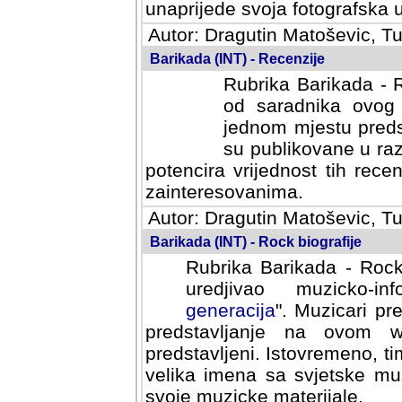
svoja fotografska umijeca.
Autor: Dragutin Matoševic, Tu
Barikada (INT) - Recenzije
Rubrika Barikada - R
od saradnika ovog 
jednom mjestu predst
su publikovane u ra
potencira vrijednost tih rece
zainteresovanima.
Autor: Dragutin Matoševic, Tu
Barikada (INT) - Rock biografije
Rubrika Barikada - Rock
uredjivao muzicko-informa
Muzicari predstavljeni u to
na ovom web portalu cime
Istovremeno, tim nacinom ra
sa svjetske muzicke scene da
materijale.