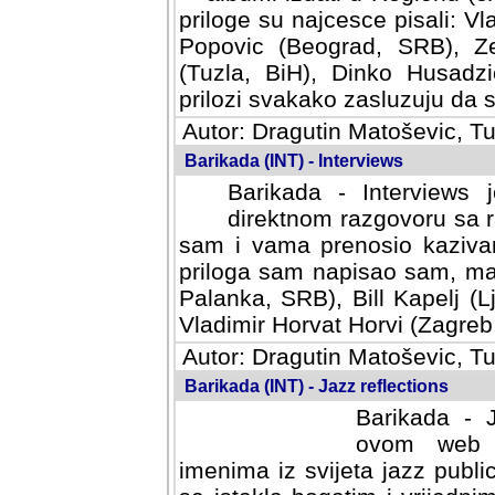
priloge su najcesce pisali: Vl
Popovic (Beograd, SRB), Ze
(Tuzla, BiH), Dinko Husadzi
prilozi svakako zasluzuju da se
Autor: Dragutin Matoševic, Tu
Barikada (INT) - Interviews
Barikada - Interviews 
direktnom razgovoru sa r
sam i vama prenosio kazivan
priloga sam napisao sam, mad
Palanka, SRB), Bill Kapelj (L
Vladimir Horvat Horvi (Zagreb,
Autor: Dragutin Matoševic, Tu
Barikada (INT) - Jazz reflections
Barikada - J
ovom web po
imenima iz svijeta jazz publi